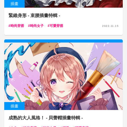
插畫
緊緻身形 - 束腰插畫特輯 -
時尚穿搭
時尚女子
可愛穿搭
2022.11.15
插畫
成熟的大人風格！ - 貝蕾帽插畫特輯 -