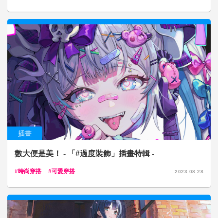
插畫
數大便是美！ - 「#過度裝飾」插畫特輯 -
時尚穿搭
可愛穿搭
2023.08.28