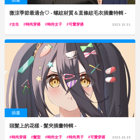
插畫
微涼季節最適合♡ - 螺紋材質＆直條紋毛衣插畫特輯 -
女生
時尚穿搭
時尚女子
可愛穿搭
2023.10.31
插畫
頭髮上的花樣 - 髮夾插畫特輯 -
時尚穿搭
髮型
時尚女子
時尚男子
可愛穿搭
2023.10.25