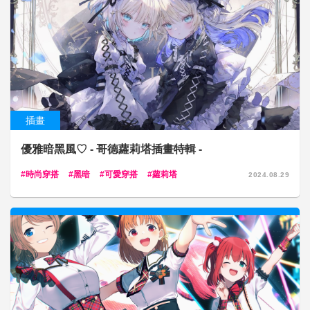
插畫
優雅暗黑風♡ - 哥德蘿莉塔插畫特輯 -
時尚穿搭
黑暗
可愛穿搭
蘿莉塔
2024.08.29