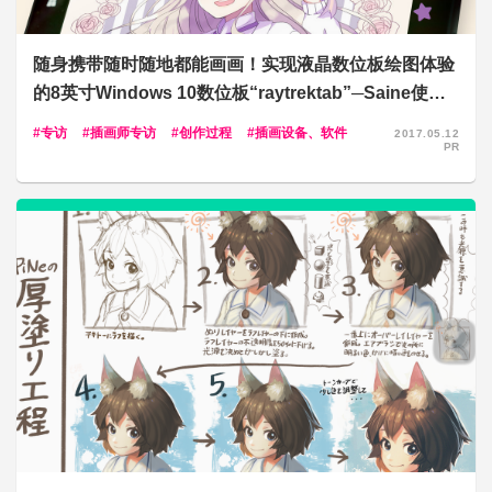
随身携带随时随地都能画画！实现液晶数位板绘图体验
的8英寸Windows 10数位板“raytrektab”─Saine使用
反馈＆访谈
专访
插画师专访
创作过程
插画设备、软件
2017.05.12
PR