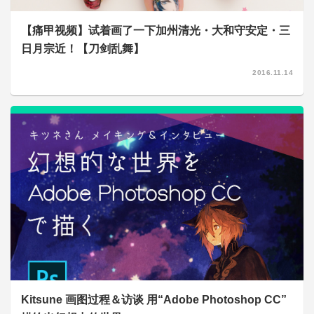
【痛甲视频】试着画了一下加州清光・大和守安定・三
日月宗近！【刀剑乱舞】
2016.11.14
Kitsune 画图过程＆访谈 用“Adobe Photoshop CC”