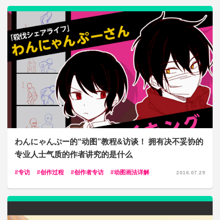
わんにゃんぷー的“动图”教程&访谈！ 拥有决不妥协的
专业人士气质的作者讲究的是什么
专访
创作过程
创作者专访
动图画法详解
2016.07.29