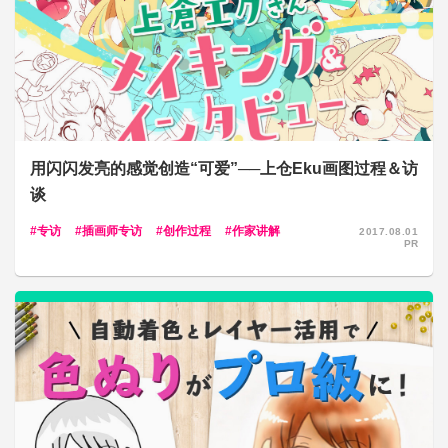
用闪闪发亮的感觉创造“可爱”──上仓Eku画图过程＆访
谈
专访
插画师专访
创作过程
作家讲解
2017.08.01
PR