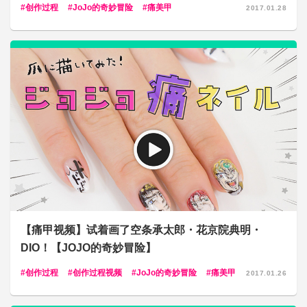
创作过程
JoJo的奇妙冒险
痛美甲
2017.01.28
【痛甲视频】试着画了空条承太郎・花京院典明・
DIO！【JOJO的奇妙冒险】
创作过程
创作过程视频
JoJo的奇妙冒险
痛美甲
2017.01.26