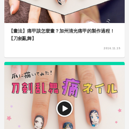
【畫法】痛甲該怎麼畫？加州清光痛甲的製作過程！
【刀劍亂舞】
2016.11.15