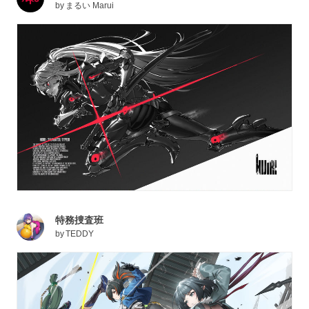
by
まるい Marui
特務捜査班
by
TEDDY