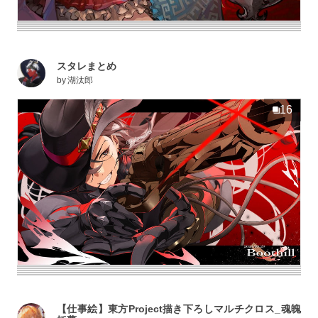
スタレまとめ
by
湖汰郎
16
【仕事絵】東方Project描き下ろしマルチクロス_魂魄