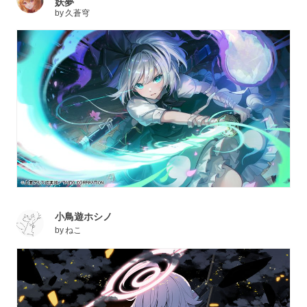
妖夢
by
久蒼穹
小鳥遊ホシノ
by
ねこ