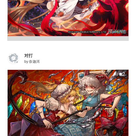
对打
by
奈迦洱
2