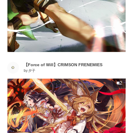
【Force of Will】CRIMSON FRENEMIES
by
夕子
2