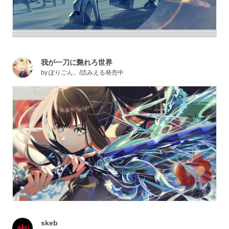
我が一刀に斃れろ世界
by
ぽりごん。/読みえる発売中
skeb