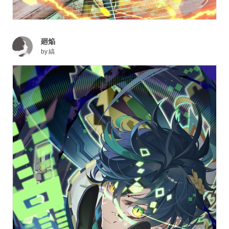
廻焔
by
縞