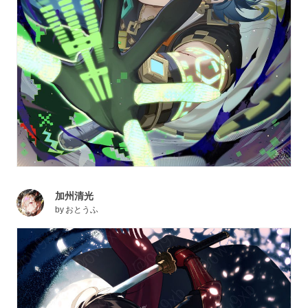
加州清光
by
おとうふ