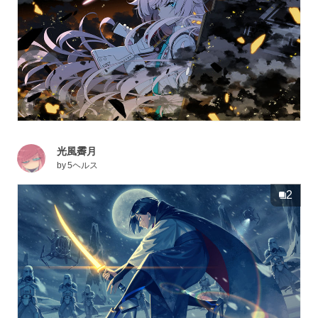
光風霽月
by
5ヘルス
2