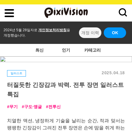
2024년 5월 28일자로
개인정보처리방침
을
개정 이력
OK
개정했습니다.
최신
인기
카테고리
2025.04.18
일러스트
터질듯한 긴장감과 박력. 전투 장면 일러스트
특집
무기
구도∙앵글
전투신
치열한 액션, 냉정하게 기술을 날리는 순간, 적과 맞서는
팽팽한 긴장감이 그려진 전투 장면은 손에 땀을 쥐게 하는