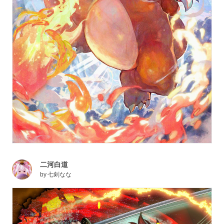
二河白道
by
七剣なな