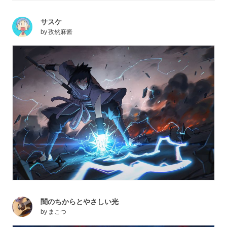
サスケ
by
孜然麻酱
闇のちからとやさしい光
by
まこつ