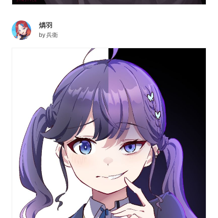
燐羽
by
兵衛