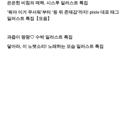
은은한 비침의 매력. 시스루 일러스트 특집
‘뭐야 이거 무서워’부터 ‘등 뒤 존재감’까지! pixiv 대표 태그
일러스트 특집【모음】
과즙이 팡팡♡ 수박 일러스트 특집
닿아라, 이 노랫소리! 노래하는 모습 일러스트 특집
든든한 마술 스승! ‘무직전생’ 록시 미굴디아 팬아트 특집
마음이 녹아내리는 미소. 지키고 싶은 미소 일러스트 특집
붙잡을 것인가, 도망칠 것인가. 수많은 손 일러스트 특집
공유하기
올리기
LINE 보내기
올여름 가장 핫한 기사는? 2026년 7월 pixivision 인기 기사
물속을 우아하게. 금붕어 일러스트 특집
알록달록한 여름의 한 잔♡ 트로피컬 드링크 일러스트 특집
입가를 더욱 돋보이게. 애교점 일러스트 특집
언젠가의 추억. 청춘이 느껴지는 일러스트 특집