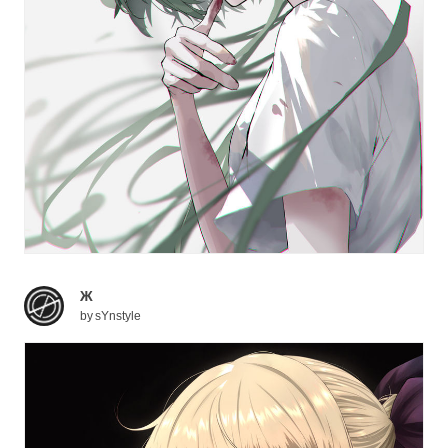
Ж
by
sYnstyle