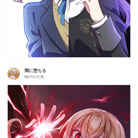
闇に堕ちる
by
のりた丸