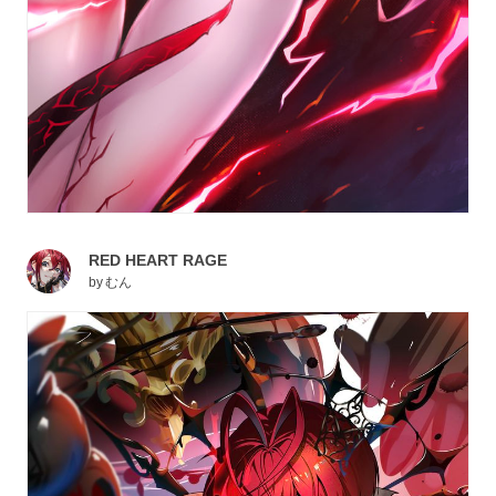
RED HEART RAGE
by
むん