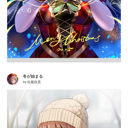
冬が始まる
by
佐藤政貴