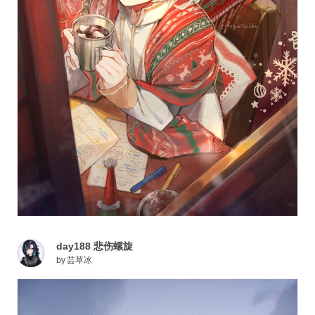
day188 悲伤螺旋
by
芸草冰