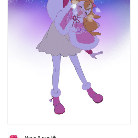
Merry X-mas!🎄