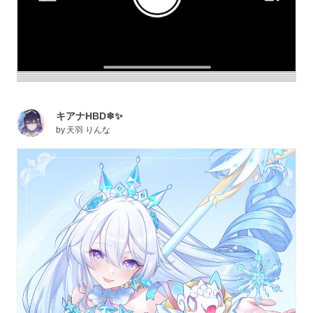
キアナHBD❄✨
by
天羽 りんな