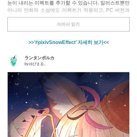
눈이 내리는 이펙트를 추가할 수 있습니다. 일러스트뿐만
아니라 만화와 소설에도 이펙트가 적용되고, PC 버전과
모바일 버전은 물론 앱 버전에서도 표시되도록 업데이트
이어서 읽기
되었습니다.
새로 올린 작품은 물론, 과거에 공개한 작품에도 태그만
설정하면 눈이 내리는 연출을 즐길 수 있다는 사실! 화면
>>‘#pixivSnowEffect’ 자세히 보기<<
가득 흩날리는 눈이 겨울 특유의 차가운 공기와 고요함까
지 전해 주며 작품을 한층 더 환상적으로 빛내준답니다.
ランタンポルカ
by
ゆぴまる。
오늘은 ‘#pixivSnowEffect’ 태그가 설정된 일러스트 특집
을 준비했습니다. 함께 보시죠!
제공 기간: 2025년 12월 16일(화) 오후 12:00 ~ 2026년 1
월 13일(화) 오후 12:00 (일본 시간)