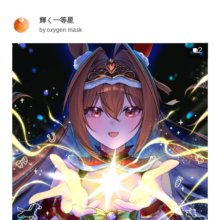
輝く一等星
by
oxygen mask
2