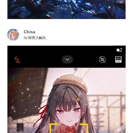
Chisa
by
睡覺大鹹魚
2