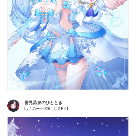
雪見温泉のひととき
by
ふみー✧4/26ちし共F-01