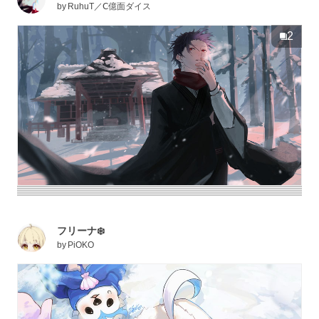
by
RuhuT／Ⅽ億面ダイス
2
フリーナ❄️
by
PiOKO