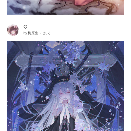
🤍
by
梅原生（せい）