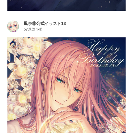
鳳泉非公式イラスト13
by
萩野小唄