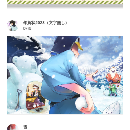
年賀状2023（文字無し）
by
楓
雪