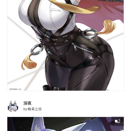
深夜
by
帷幕之痕
2