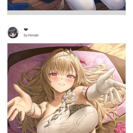
❤️
by
Hinaki