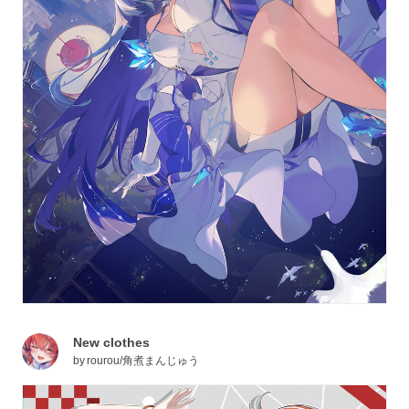
New clothes
by
rourou/角煮まんじゅう