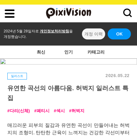
2024년 5월 28일자로
개인정보처리방침
을
개정 이력
OK
개정했습니다.
최신
인기
카테고리
2026.05.22
일러스트
유연한 곡선의 아름다움. 허벅지 일러스트 특
집
다리(신체)
페티시
섹시
허벅지
매끄러운 피부의 질감과 유연한 곡선이 만들어내는 허벅
지의 조형미. 탄탄한 근육이 느껴지는 건강한 각선미부터