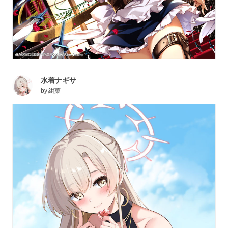
水着ナギサ
by
紺菓