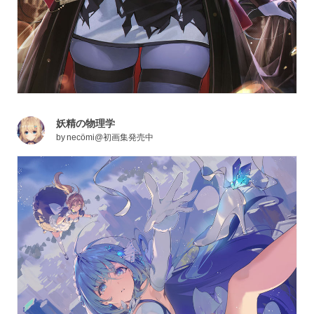
妖精の物理学
by
necömi@初画集発売中