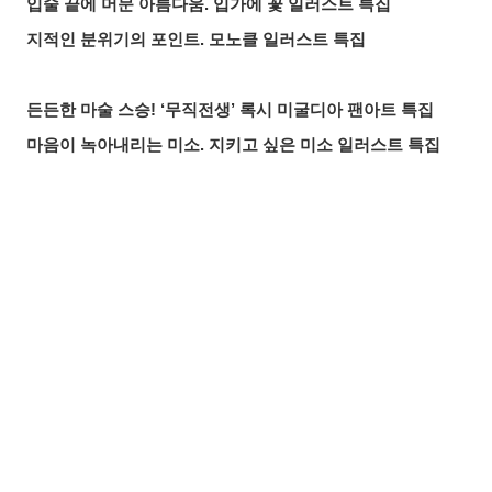
입술 끝에 머문 아름다움. 입가에 꽃 일러스트 특집
지적인 분위기의 포인트. 모노클 일러스트 특집
든든한 마술 스승! ‘무직전생’ 록시 미굴디아 팬아트 특집
마음이 녹아내리는 미소. 지키고 싶은 미소 일러스트 특집
붙잡을 것인가, 도망칠 것인가. 수많은 손 일러스트 특집
올여름 가장 핫한 기사는? 2026년 7월 pixivision 인기 기사
물속을 우아하게. 금붕어 일러스트 특집
공유하기
올리기
LINE 보내기
알록달록한 여름의 한 잔♡ 트로피컬 드링크 일러스트 특집
입가를 더욱 돋보이게. 애교점 일러스트 특집
언젠가의 추억. 청춘이 느껴지는 일러스트 특집
매일 꼼꼼하게! 양치질 일러스트 특집
바람에 흩날리는 매력. 포니테일 일러스트 특집