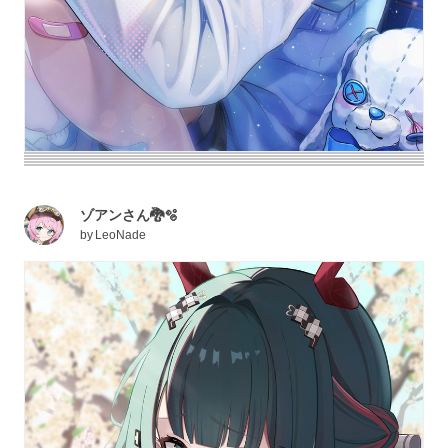
ゾアンさん🐉🫧
by
LeoNade