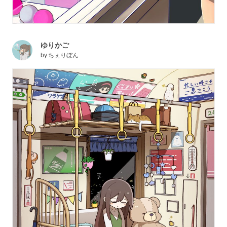
ゆりかご
by
ちぇりぼん