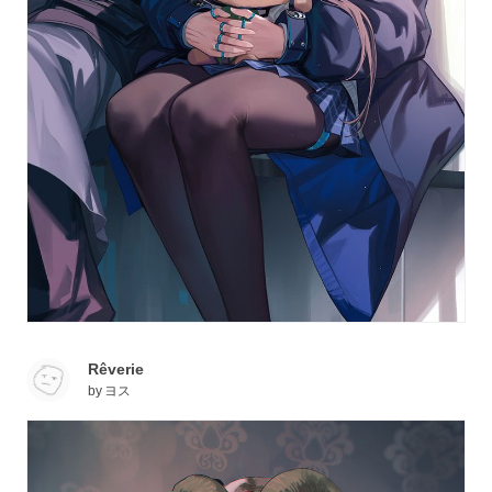
Rêverie
by
ヨス