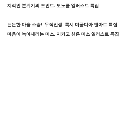
지적인 분위기의 포인트. 모노클 일러스트 특집
든든한 마술 스승! ‘무직전생’ 록시 미굴디아 팬아트 특집
마음이 녹아내리는 미소. 지키고 싶은 미소 일러스트 특집
붙잡을 것인가, 도망칠 것인가. 수많은 손 일러스트 특집
올여름 가장 핫한 기사는? 2026년 7월 pixivision 인기 기사
물속을 우아하게. 금붕어 일러스트 특집
공유하기
올리기
LINE 보내기
알록달록한 여름의 한 잔♡ 트로피컬 드링크 일러스트 특집
입가를 더욱 돋보이게. 애교점 일러스트 특집
언젠가의 추억. 청춘이 느껴지는 일러스트 특집
매일 꼼꼼하게! 양치질 일러스트 특집
바람에 흩날리는 매력. 포니테일 일러스트 특집
찰나의 반짝임. 유성 일러스트 특집