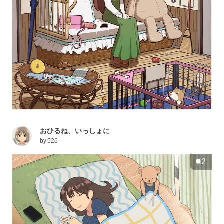
おひるね、いっしょに
by
526
2