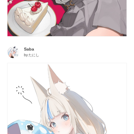
Saba
by
たにし