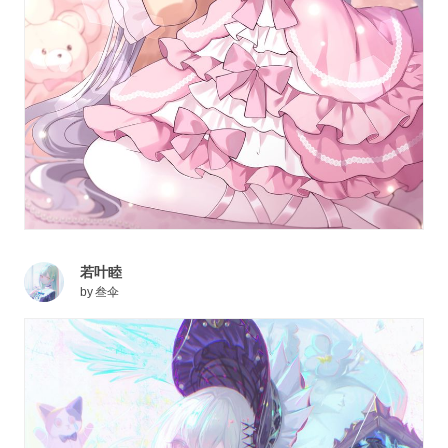
若叶睦
by
叁伞