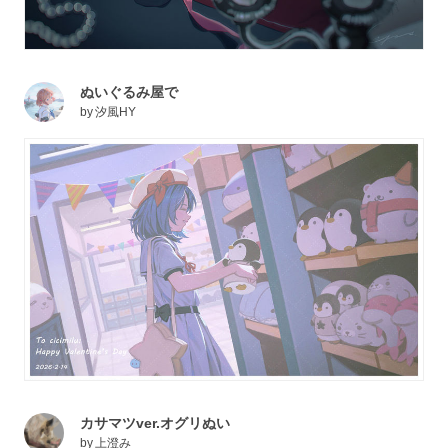
ぬいぐるみ屋で
by
汐風HY
カサマツver.オグリぬい
by
上澄み