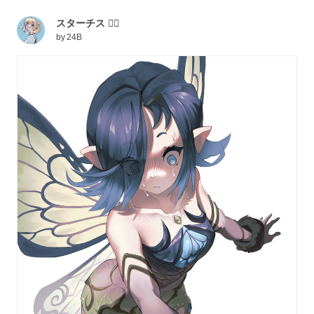
スターチス 😵‍💫
by
24B