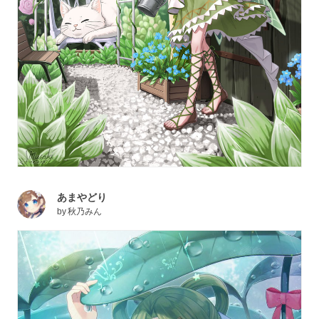
あまやどり
by
秋乃みん