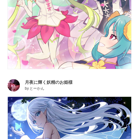
月夜に輝く妖精のお姫様
by
とーかん