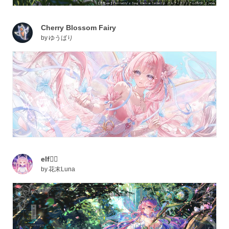
Cherry Blossom Fairy
by
ゆうばり
elf🧚‍♀️
by
花末Luna