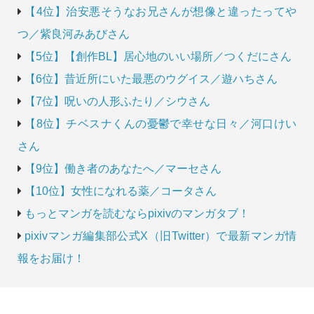
【4位】治安悪そうなお兄さんが想像と違ったってや
つ／紫良河みあびさん
【5位】【創作BL】居心地のいい場所／つくだにさん
【6位】昔近所にいた最悪のウグイス／遊ハちさん
【7位】呪いの人形ふたり／シウさん
【8位】チベスナくんの憂鬱で幸せな日々／河口けい
さん
【9位】働き者のあなたへ／マーセさん
【10位】女性になれる薬／コータさん
もっとマンガを読むならpixivのマンガタブ！
pixivマンガ編集部公式X（旧Twitter）で最新マンガ情
報をお届け！