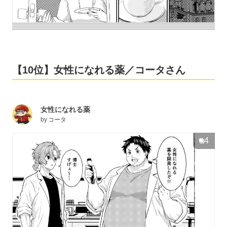
【10位】女性になれる薬／コータさん
女性になれる薬
by
コータ
4