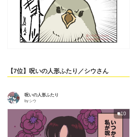
【7位】呪いの人形ふたり／シウさん
呪いの人形ふたり
by
シウ
10