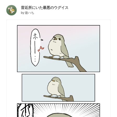
昔近所にいた最悪のウグイス
by
遊ハち