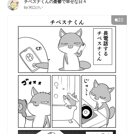
チベスナくんの憂鬱で幸せな日々
by
河口けい
10