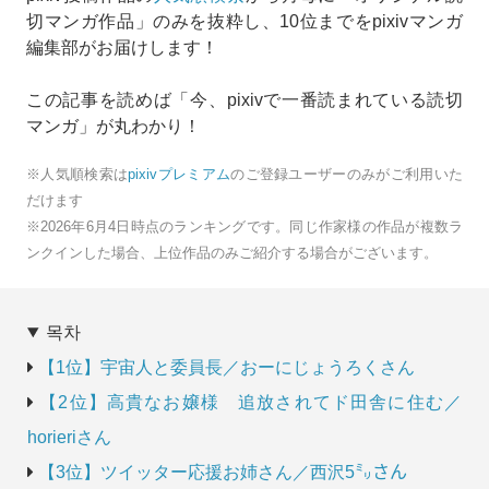
切マンガ作品」のみを抜粋し、10位までをpixivマンガ
編集部がお届けします！
この記事を読めば「今、pixivで一番読まれている読切
マンガ」が丸わかり！
※人気順検索は
pixivプレミアム
のご登録ユーザーのみがご利用いた
だけます
※2026年6月4日時点のランキングです。同じ作家様の作品が複数ラ
ンクインした場合、上位作品のみご紹介する場合がございます。
목차
【1位】宇宙人と委員長／おーにじょうろくさん
【2位】高貴なお嬢様 追放されてド田舎に住む／
horieriさん
【3位】ツイッター応援お姉さん／西沢5㍉さん