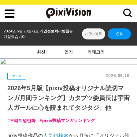
2024년 5월 28일자로
개인정보처리방침
을
개정 이력
OK
개정했습니다.
최신
인기
카테고리
2026.06.10
マンガ
2026年5月版【pixiv投稿オリジナル読切マ
ンガ月間ランキング】カタブツ委員長は宇宙
人ガールに心を読まれてタジタジ。他
오리지널만화
pixiv投稿マンガランキング
pixiv投稿作品の
人気順検索
から月毎に「オリジナル読