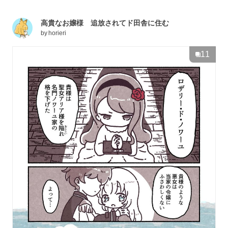
高貴なお嬢様 追放されてド田舎に住む
by
horieri
11