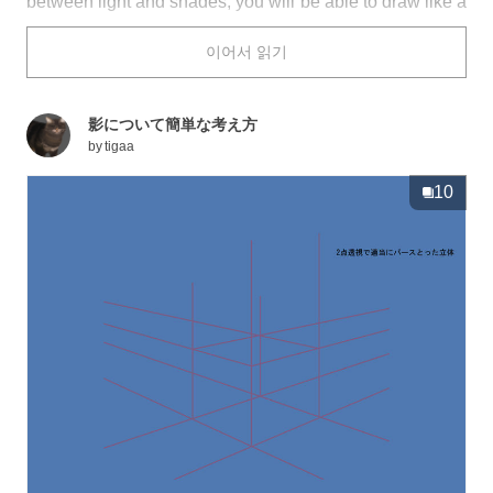
between light and shades, you will be able to draw like a
professional illustrator. Especially when drawing
이어서 읽기
characters, we should try to take note of the shades
formed by the hair, skin and etc. This time, we have a
feature on drawings that teach you tips on how to add
影について簡単な考え方
shades to skin and hair. Let’s master the art of shades in
by
tigaa
order to bring our illustrations one step further!!
10