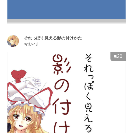
それっぽく見える影の付けかた
by
おいま
20