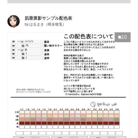
肌乗算影サンプル配色表
by
はるまき（晴永牧兎）
10