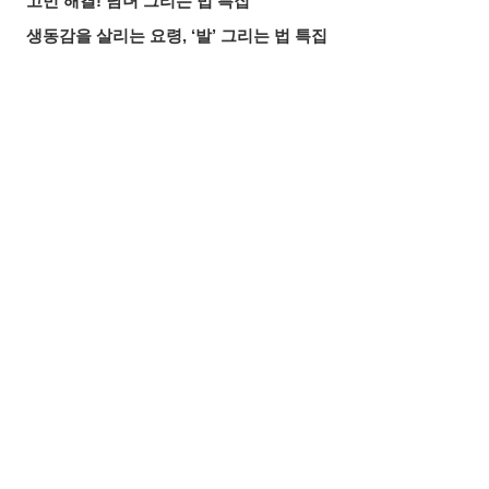
고민 해결! 남녀 그리는 법 특집
생동감을 살리는 요령, ‘발’ 그리는 법 특집
다양한 꿀팁은 물론 성별에 따른 차이점까지! 손 그리는 법∙
포즈 특집
얼굴은 중요해! 만화 그리는 법 특집【얼굴 편】
공유하기
올리기
LINE 보내기
어떤 포즈로 할까? 만화 그리는 법 특집【신체편】
참고하고 싶어! 포즈집 특집
일러스트 배색 샘플로 딱! 컬러 조합 참고용 색상표 12선
얼굴 그리는 방법 일러스트 초보자도 OK! 다양한 각도의 얼
굴 그리기, 밸런스 잡는 법
매일
새 기사 확인!
공식 계정을...