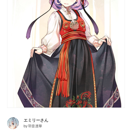
エミリーさん
by
羽音凛華