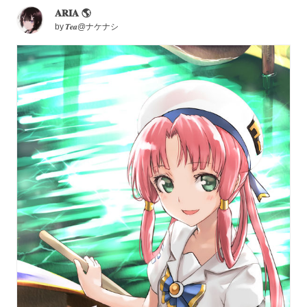
𝐀𝐑𝐈𝐀 🌎
by
𝑻𝒆𝒂@ナケナシ