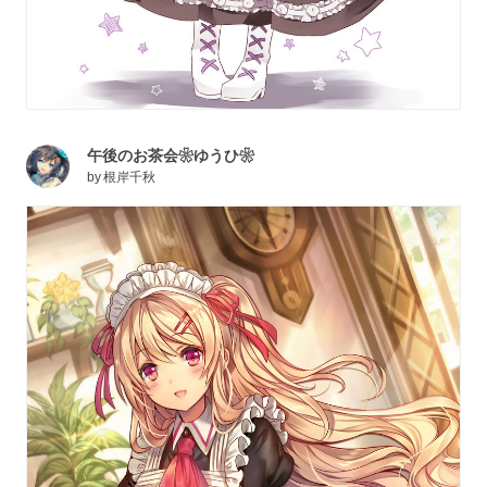
午後のお茶会❀ゆうひ❀
by
根岸千秋