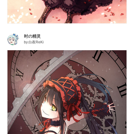
时の精灵
by
白夜ReKi