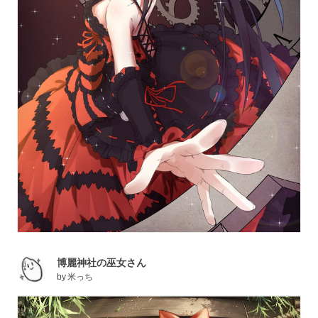
博麗神社の巫女さん
by
米っち