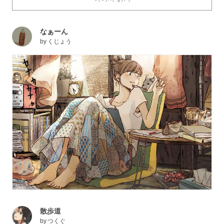
impressions according to its pattern and silhouette - from
plain ones to colorful ones resembling of folk costumes.
なぁーん
Today we feature a number of beautiful illustrations
by
くじょう
portraying girls wearing long skirts. Enjoy!
散歩道
by
つくぐ