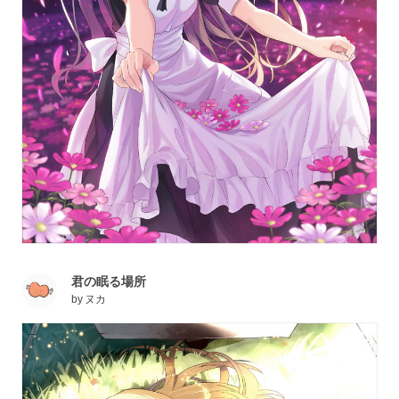
君の眠る場所
by
ヌカ