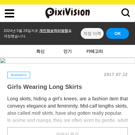
2024년 5월 28일자로
개인정보처리방침
을
개정 이력
OK
개정했습니다.
최신
인기
카테고리
2017.07.12
Illustrations
Girls Wearing Long Skirts
Long skirts, hiding a girl's knees, are a fashion item that
conveys elegance and femininity. Mid-calf lengths skirts,
also called
midi skirts
, have also gotten really popular.
In anime and manga, they are often worn by gentle, adult
characters, who usually play the role of the big sister or
이어서 읽기
of the maid. A long skirt can convey many different