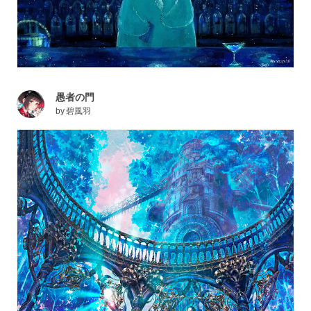
愚者の門
by
碧風羽