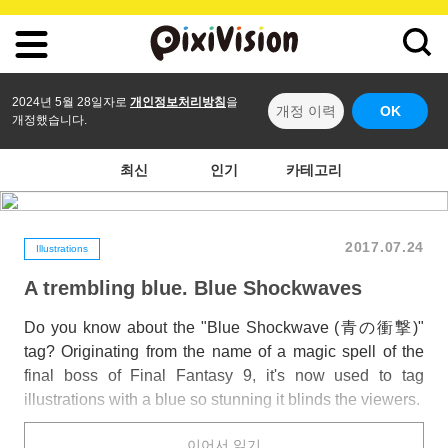
2024년 5월 28일자로
개인정보처리방침
을
개정 이력
OK
개정했습니다.
최신
인기
카테고리
2017.07.24
Illustrations
A trembling blue. Blue Shockwaves
Do you know about the "Blue Shockwave (青の衝撃)"
tag? Originating from the name of a magic spell of the
final boss of Final Fantasy 9, it's now used to tag
illustrations with a blue so stunning it blinds the viewers.
We'll be sharing some illustrations under the Blue
이어서 읽기
Shockwave tag this time. A deep blue that reminds you