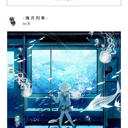
of the deep seas and the universe, or the refreshing blue
of the summer sky, or a pale blue that will give you a
- 海 月 列 車 -
cold chill....witness the boundaries of the color blue for
by
萃
yourself.