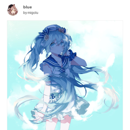
blue
by
migolu