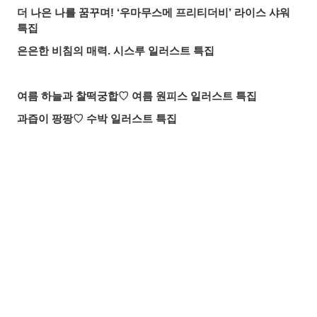
더 나은 나를 꿈꾸며! ‘우마무스메 프리티더비’ 라이스 샤워
특집
은은한 비침의 매력. 시스루 일러스트 특집
여름 하늘과 찰떡궁합♡ 여름 원피스 일러스트 특집
과즙이 팡팡♡ 수박 일러스트 특집
닿아라, 이 노랫소리! 노래하는 모습 일러스트 특집
든든한 마술 스승! ‘무직전생’ 록시 미굴디아 팬아트 특집
마음이 녹아내리는 미소. 지키고 싶은 미소 일러스트 특집
공유하기
올리기
LINE 보내기
붙잡을 것인가, 도망칠 것인가. 수많은 손 일러스트 특집
올여름 가장 핫한 기사는? 2026년 7월 pixivision 인기 기사
물속을 우아하게. 금붕어 일러스트 특집
알록달록한 여름의 한 잔♡ 트로피컬 드링크 일러스트 특집
입가를 더욱 돋보이게. 애교점 일러스트 특집