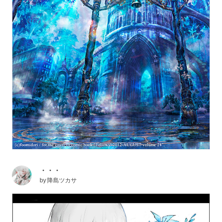
・・・
by
降島ツカサ