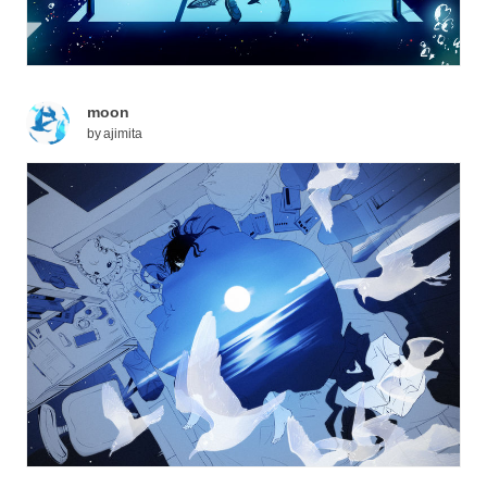
moon
by
ajimita