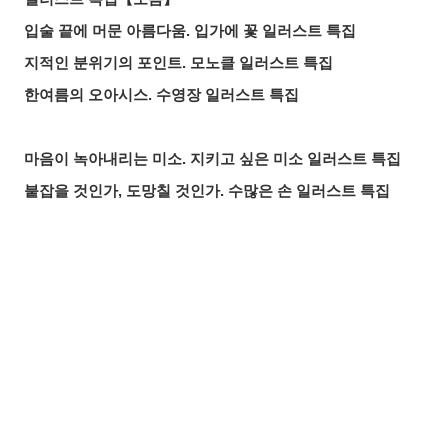
입술 끝에 머문 아름다움. 입가에 꽃 일러스트 특집
지적인 분위기의 포인트. 모노클 일러스트 특집
한여름의 오아시스. 수영장 일러스트 특집
마음이 녹아내리는 미소. 지키고 싶은 미소 일러스트 특집
붙잡을 것인가, 도망칠 것인가. 수많은 손 일러스트 특집
올여름 가장 핫한 기사는? 2026년 7월 pixivision 인기 기사
물속을 우아하게. 금붕어 일러스트 특집
알록달록한 여름의 한 잔♡ 트로피컬 드링크 일러스트 특집
공유하기
올리기
LINE 보내기
입가를 더욱 돋보이게. 애교점 일러스트 특집
언젠가의 추억. 청춘이 느껴지는 일러스트 특집
매일 꼼꼼하게! 양치질 일러스트 특집
바람에 흩날리는 매력. 포니테일 일러스트 특집
찰나의 반짝임. 유성 일러스트 특집