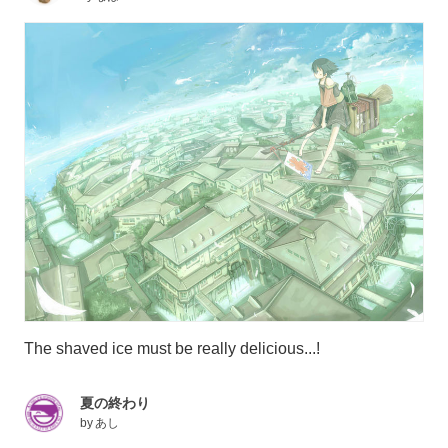
The shaved ice must be really delicious...!
夏の終わり
by
あし