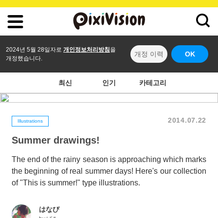
2024년 5월 28일자로
개인정보처리방침
을
개정 이력
OK
개정했습니다.
최신
인기
카테고리
2014.07.22
Illustrations
Summer drawings!
The end of the rainy season is approaching which marks
the beginning of real summer days! Here's our collection
of "This is summer!" type illustrations.
はなび