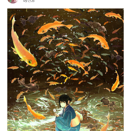
by
げみ