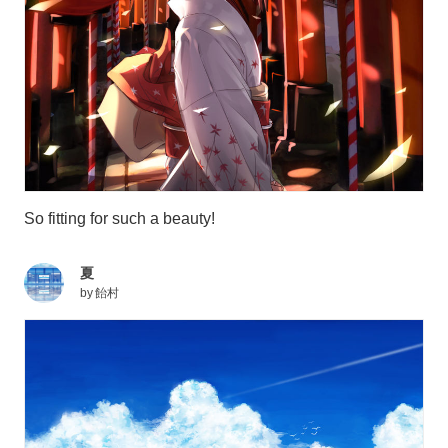
So fitting for such a beauty!
夏
by
飴村