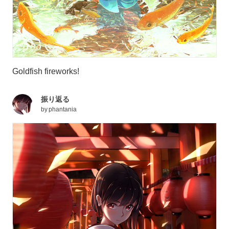
Goldfish fireworks!
振り返る
by
phantania