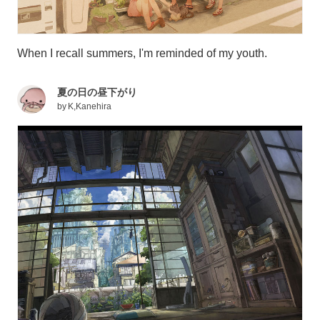
When I recall summers, I'm reminded of my youth.
夏の日の昼下がり
by
K,Kanehira