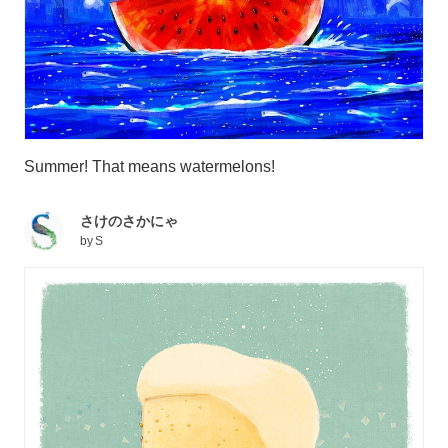
Summer! That means watermelons!
さけのさかにゃ
by
S