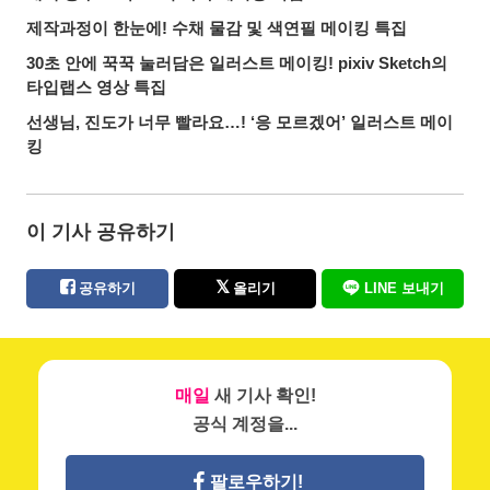
제작과정이 한눈에! 수채 물감 및 색연필 메이킹 특집
30초 안에 꾹꾹 눌러담은 일러스트 메이킹! pixiv Sketch의
타입랩스 영상 특집
선생님, 진도가 너무 빨라요…! ‘응 모르겠어’ 일러스트 메이
킹
이 기사 공유하기
공유하기
올리기
LINE 보내기
매일
새 기사 확인!
공식 계정을...
팔로우하기!