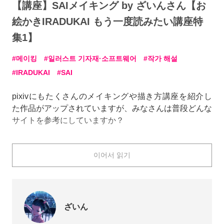
【講座】SAIメイキング by ざいんさん【お
絵かきIRADUKAI もう一度読みたい講座特
集1】
메이킹
일러스트 기자재·소프트웨어
작가 해설
IRADUKAI
SAI
pixivにもたくさんのメイキングや描き方講座を紹介し
た作品がアップされていますが、みなさんは普段どんな
サイトを参考にしていますか？
本日は、さまざまな作家さんによるイラストの描き方を
이어서 읽기
紹介しているサイト「お絵描きIRADUKAI」より、もう
一度読みたいあの講座をご提供いただきました！「お絵
描きIRADUKAI」では、PhotoshopやSAIを始めとした
ツールを使って、絵師さんがとても丁寧に描き方を解説
しています。公開されてから少し時間が経っています
ざいん
が、いま見ても参考にしたい講座ばかりです。初心者の