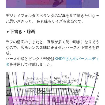
デジカメフォルダのベランダの写真を見て描きたいな〜
と思いざざっと。 色も線もサイズも適当です。
▼下書き・線画
ラフの構図のままだと、直線が多く硬い印象になりそう
なので、広角レンズ気味に歪ませたパースと下書きを作
成。
パースの緑とピンクの部分は
KNDYさんのパースエディ
タ
を使用して作成しました。