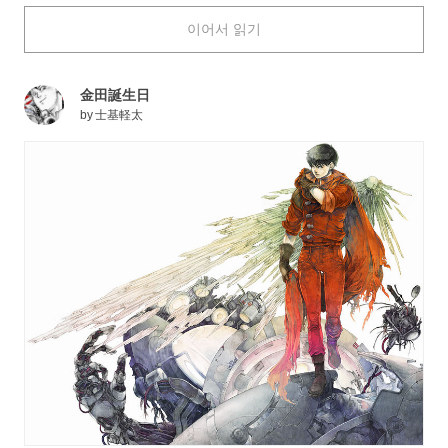
した日本に築かれオリンピックを目前に控えた「ネオ東
이어서 읽기
京」を舞台に、暴走族のヘッド・金田正太郎とその幼馴
染・島鉄雄のふたりを主軸に世界の根幹を揺るがす事件
に巻き込まれる壮大な物語です。作中に登場する独特な
金田誕生日
デザインのアイテムやインパクトのある演出は先進的
by
士基軽太
で、今も数多くの根強いファンに愛されています。
本日は、『AKIRA』のファンアートをお届けします。
実写版映画が2021年にアメリカで公開されるのにも注
目ですね！ それではご覧ください。