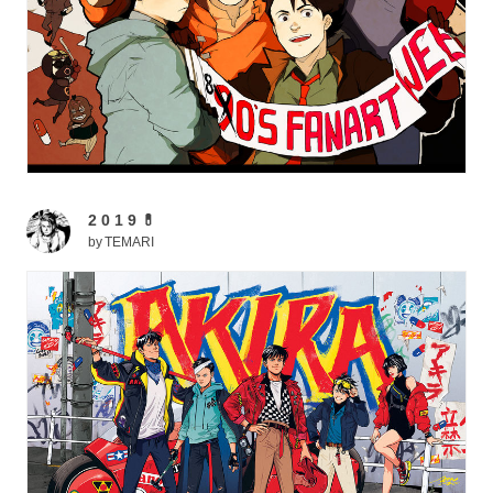
2 0 1 9 💊
by
TEMARI