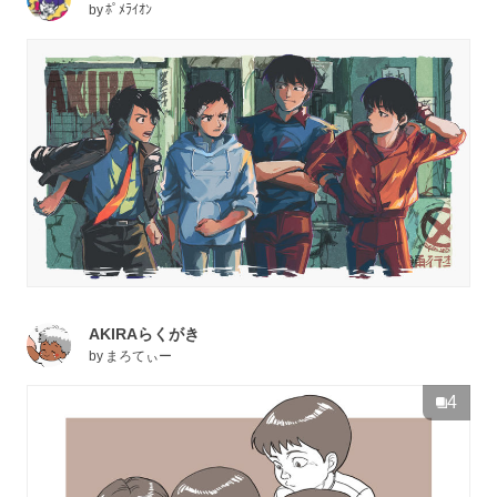
by
ﾎﾟﾒﾗｲｵﾝ
AKIRAらくがき
by
まろてぃー
4