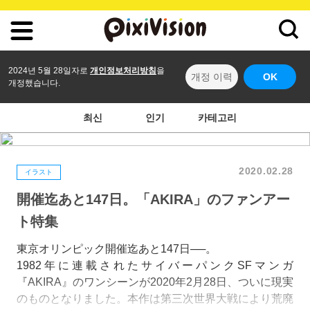
2024년 5월 28일자로
개인정보처리방침
을
개정 이력
OK
개정했습니다.
최신
인기
카테고리
2020.02.28
イラスト
開催迄あと147日。「AKIRA」のファンアー
ト特集
東京オリンピック開催迄あと147日──。
1982年に連載されたサイバーパンクSFマンガ
『AKIRA』のワンシーンが2020年2月28日、ついに現実
のものとなりました。本作は第三次世界大戦により荒廃