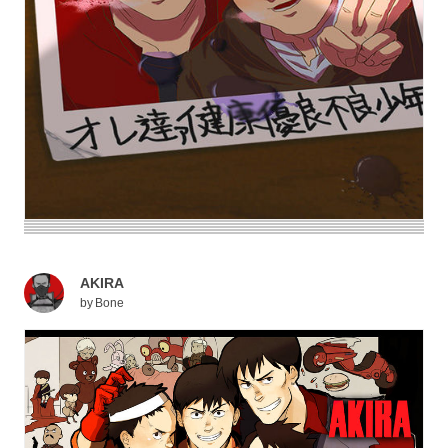
AKIRA
by
Bone