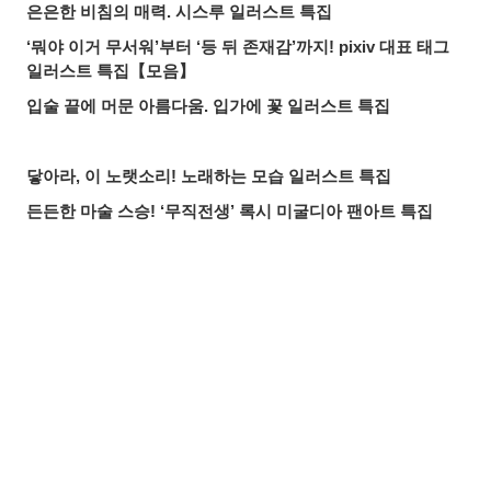
은은한 비침의 매력. 시스루 일러스트 특집
‘뭐야 이거 무서워’부터 ‘등 뒤 존재감’까지! pixiv 대표 태그
일러스트 특집【모음】
입술 끝에 머문 아름다움. 입가에 꽃 일러스트 특집
닿아라, 이 노랫소리! 노래하는 모습 일러스트 특집
든든한 마술 스승! ‘무직전생’ 록시 미굴디아 팬아트 특집
마음이 녹아내리는 미소. 지키고 싶은 미소 일러스트 특집
붙잡을 것인가, 도망칠 것인가. 수많은 손 일러스트 특집
올여름 가장 핫한 기사는? 2026년 7월 pixivision 인기 기사
공유하기
올리기
LINE 보내기
물속을 우아하게. 금붕어 일러스트 특집
알록달록한 여름의 한 잔♡ 트로피컬 드링크 일러스트 특집
입가를 더욱 돋보이게. 애교점 일러스트 특집
언젠가의 추억. 청춘이 느껴지는 일러스트 특집