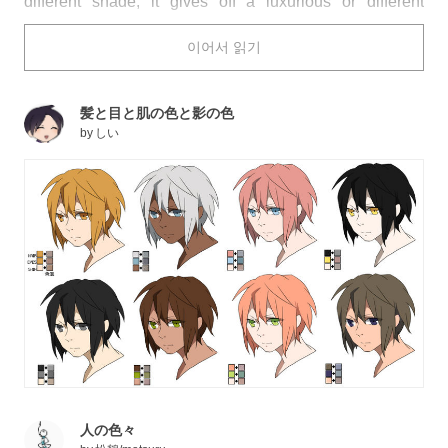
different shade, it gives off a luxurious or different
impression... what a difference skin color adds to mood
이어서 읽기
and feeling! Since where you put shades and reflection
on the skin matters, today's Spotlight is all about making
that difficult part of coloring skin easier... try out these
髪と目と肌の色と影の色
coloring tips!
by
しい
人の色々