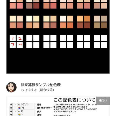
肌乗算影サンプル配色表
by
はるまき（晴永牧兎）
10