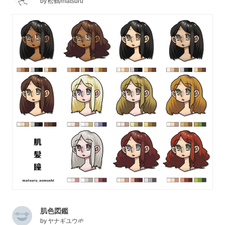
by
松鶴/matsuru
肌色図鑑
by
ヤナギユウ🌱