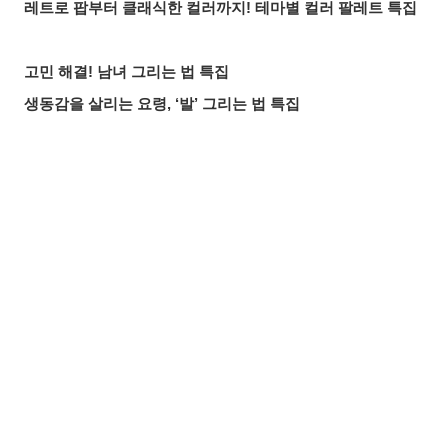
레트로 팝부터 클래식한 컬러까지! 테마별 컬러 팔레트 특집
고민 해결! 남녀 그리는 법 특집
생동감을 살리는 요령, ‘발’ 그리는 법 특집
다양한 꿀팁은 물론 성별에 따른 차이점까지! 손 그리는 법∙
포즈 특집
얼굴은 중요해! 만화 그리는 법 특집【얼굴 편】
공유하기
올리기
LINE 보내기
어떤 포즈로 할까? 만화 그리는 법 특집【신체편】
참고하고 싶어! 포즈집 특집
일러스트 배색 샘플로 딱! 컬러 조합 참고용 색상표 12선
얼굴 그리는 방법 일러스트 초보자도 OK! 다양한 각도의 얼
굴 그리기, 밸런스 잡는 법