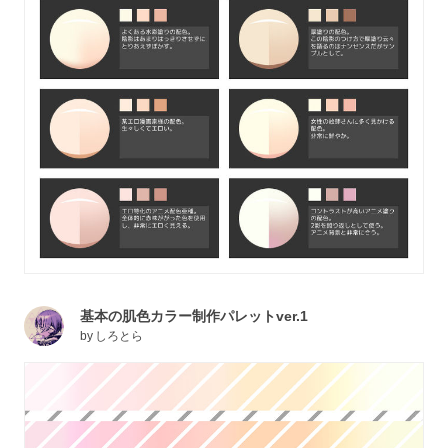
基本の肌色カラー制作パレットver.1
by
しろとら