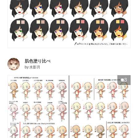
肌色塗り比べ
by
水影月
3