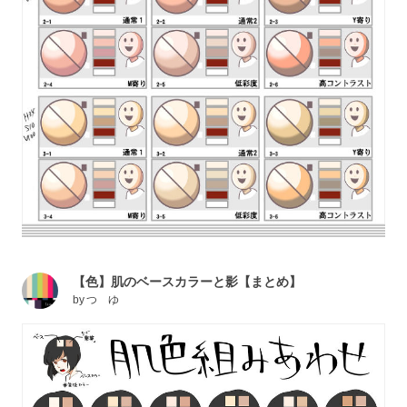
【色】肌のベースカラーと影【まとめ】
by
つ ゆ