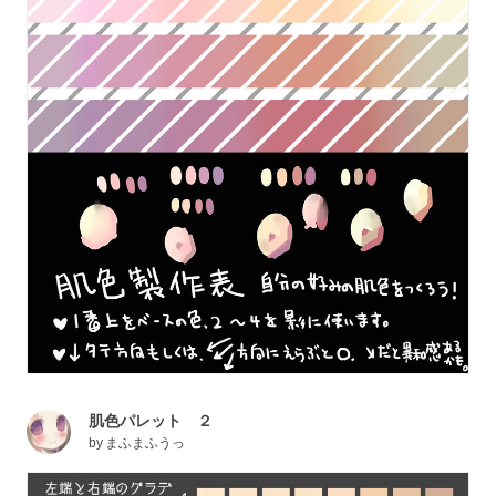
肌色パレット ２
by
まふまふうっ