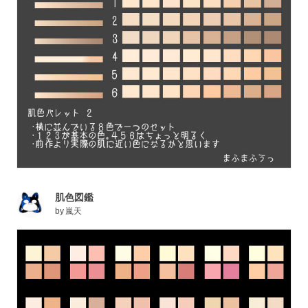
肌色図鑑
by
嵐天