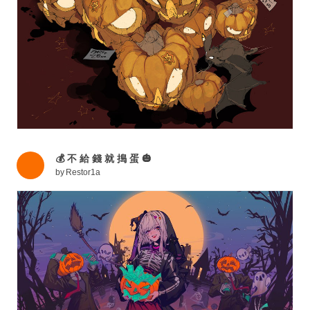
💰 不 給 錢 就 搗 蛋 🎃
by
Restor1a