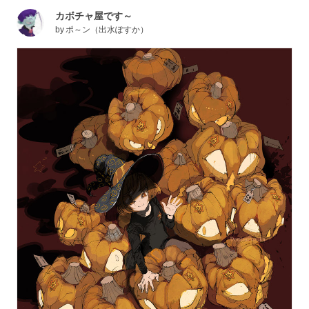
カボチャ屋です～
by
ポ～ン（出水ぽすか）