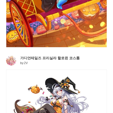
가디언테일즈 프리실라 할로윈 코스튬
by
2V