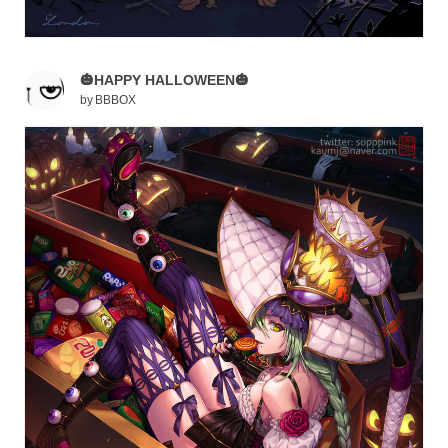
🎃HAPPY HALLOWEEN🎃
by
BBBOX