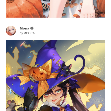
Mona 🎃
by
MOCCA