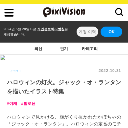
2024년 5월 28일자로
개인정보처리방침
을
개정 이력
OK
개정했습니다.
최신
인기
카테고리
2022.10.31
イラスト
ハロウィンの灯火。ジャック・オ・ランタン
を描いたイラスト特集
여캐
할로윈
ハロウィンで見かける、顔がくり抜かれたかぼちゃの
「ジャック・オ・ランタン」。ハロウィンの定番のモチ