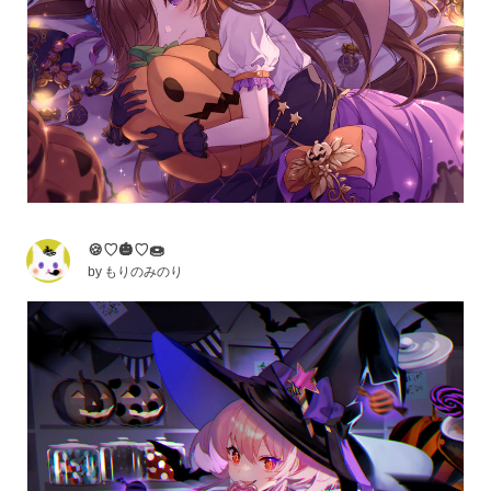
🍪♡🎃♡🍩
by
もりのみのり