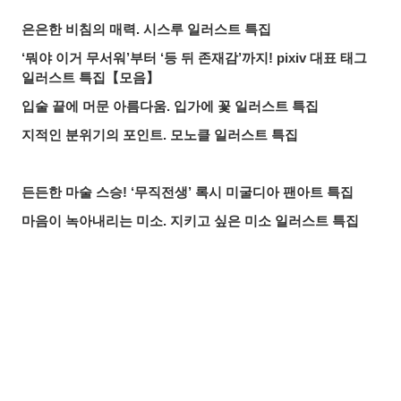
은은한 비침의 매력. 시스루 일러스트 특집
‘뭐야 이거 무서워’부터 ‘등 뒤 존재감’까지! pixiv 대표 태그
일러스트 특집【모음】
입술 끝에 머문 아름다움. 입가에 꽃 일러스트 특집
지적인 분위기의 포인트. 모노클 일러스트 특집
든든한 마술 스승! ‘무직전생’ 록시 미굴디아 팬아트 특집
마음이 녹아내리는 미소. 지키고 싶은 미소 일러스트 특집
붙잡을 것인가, 도망칠 것인가. 수많은 손 일러스트 특집
올여름 가장 핫한 기사는? 2026년 7월 pixivision 인기 기사
물속을 우아하게. 금붕어 일러스트 특집
공유하기
올리기
LINE 보내기
알록달록한 여름의 한 잔♡ 트로피컬 드링크 일러스트 특집
입가를 더욱 돋보이게. 애교점 일러스트 특집
언젠가의 추억. 청춘이 느껴지는 일러스트 특집