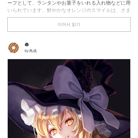
ーフとして、ランタンやお菓子をいれる入れ物などに用
いられています。鮮やかなオレンジのスマイルは、さま
ざまな表情で夜を彩ってくれますね。
이어서 읽기
今回はそんな「ジャック・オ・ランタン」を描いたイラ
ストを特集しました。ぜひご覧ください。
🎃
by
鳥成