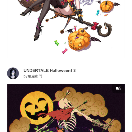
UNDERTALE Halloween! 3
by
亀左衛門
5