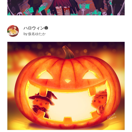
ハロウィン🎃
by
仮名ゆたか