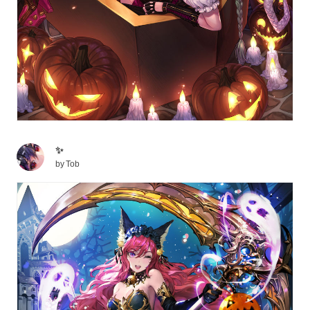
✨
by
Tob