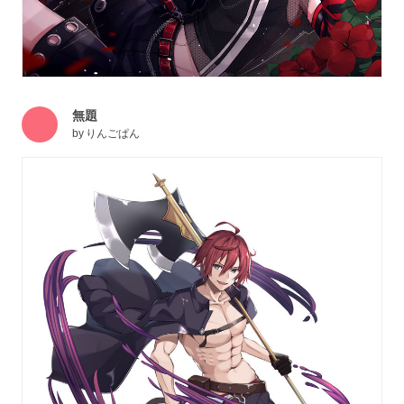
無題
by
りんごぱん