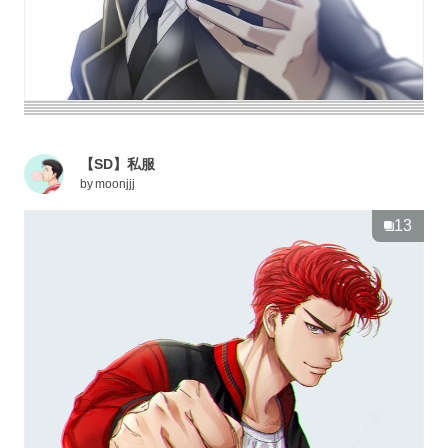
【SD】私服
by
moonjjj
13