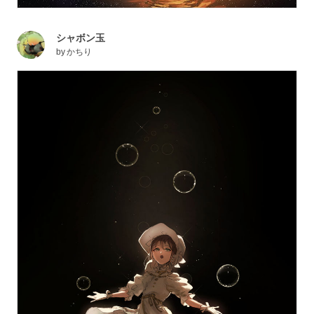
シャボン玉
by
かちり