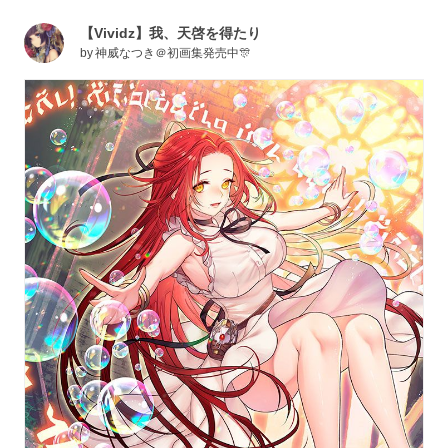
【Vividz】我、天啓を得たり
by
神威なつき＠初画集発売中🎊