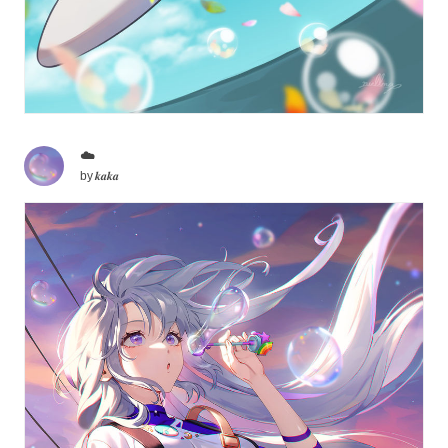
☁️
by
𝒌𝒂𝒌𝒂