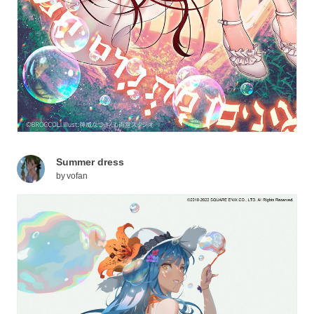
Summer dress
by
vofan