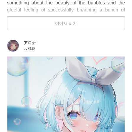
something about the beauty of the bubbles and the
gleeful feeling of successfully breathing a bunch of
floating rainbow pockets out into the world that can't be
이어서 읽기
beaten!
Plus, they look great in an illustration! Take a look at the
アロナ
characters below surrounded by bubbles and we think
by
桃花
you'll agree!