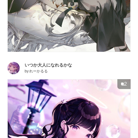
いつか大人になれるかな
by
れーかるる
2