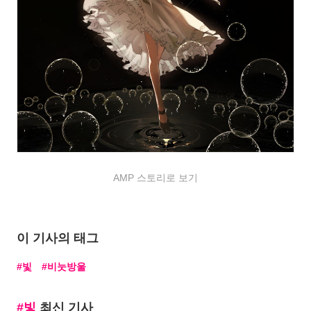
AMP 스토리로 보기
이 기사의 태그
빛
비눗방울
빛
최신 기사