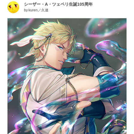
シーザー・A・ツェペリ生誕105周年
by
kuren／久連