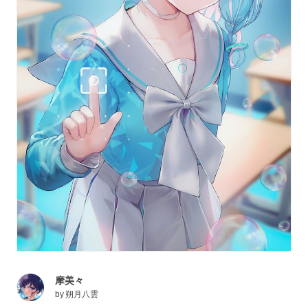
摩美々
by
朔月八雲