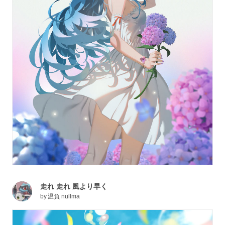
走れ 走れ 風より早く
by
温負 nullma