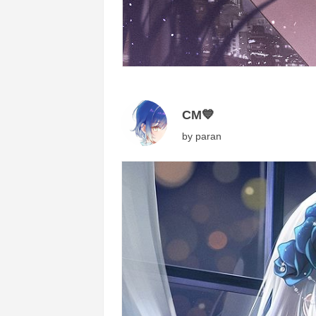
CM💙
by
paran