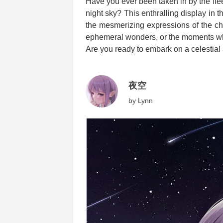
Have you ever been taken in by the flee
night sky? This enthralling display in th
the mesmerizing expressions of the ch
ephemeral wonders, or the moments w
Are you ready to embark on a celestial
夜空
by
Lynn