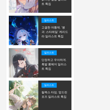
트 특집
일러스트
고결한 여황제. ‘붕
괴: 스타레일’ 케리드
라 일러스트 특집
일러스트
단정하고 우아하게.
흑발 롱헤어 일러스
트 특집
일러스트
릴렉스 타임. 엎드린
포즈 일러스트 특집