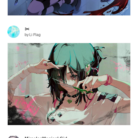
✂️
by
Li Flag