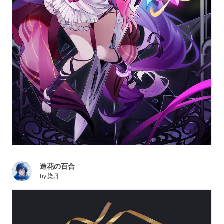
造花の百合
by
染丹