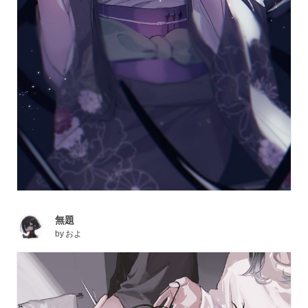
無題
by
およ