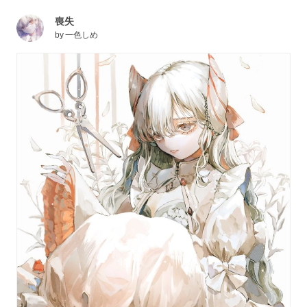
喪失
by
一色しめ