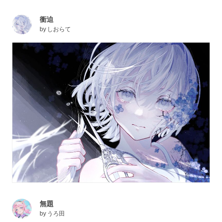
衝迫
by
しおらて
無題
by
うろ田