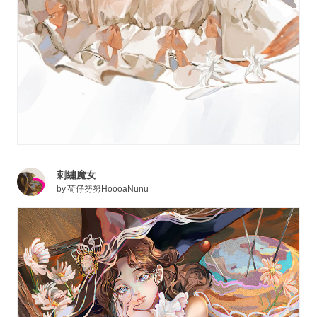
刺繡魔女
by
荷仔努努HoooaNunu