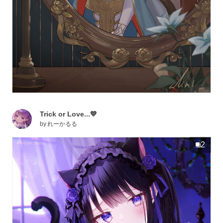
Trick or Love...💙
by
れーかるる
2