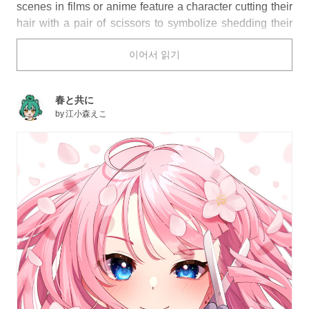
scenes in films or anime feature a character cutting their
hair with a pair of scissors to symbolize shedding their
skin and leaving their past behind. Scissors also have
이어서 읽기
opposite meanings, used in both birth and death rituals
in various cultures. On the one hand, they represent the
beginning of a new life by cutting the umbilical cord; on
春と共に
the other, they signal the end of one by severing the
by
江小森えこ
thread of fate.
Be careful when handling these glinting blades, for you
never know when they might turn against you.