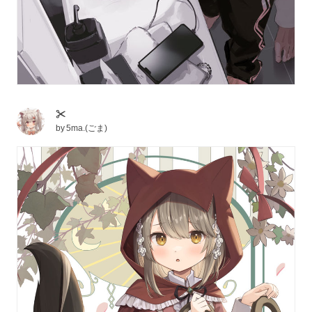
✂
by
5ma.(ごま)