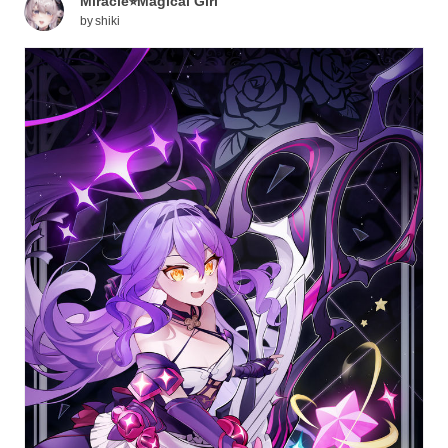
Miracle⭐︎Magical Girl
by
shiki