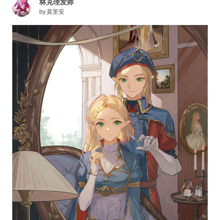
林克理发师
by
莫里安