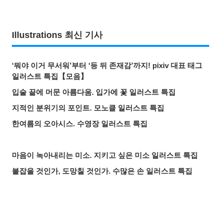
Illustrations 최신 기사
‘뭐야 이거 무서워’부터 ‘등 뒤 존재감’까지! pixiv 대표 태그
일러스트 특집【모음】
입술 끝에 머문 아름다움. 입가에 꽃 일러스트 특집
지적인 분위기의 포인트. 모노클 일러스트 특집
한여름의 오아시스. 수영장 일러스트 특집
마음이 녹아내리는 미소. 지키고 싶은 미소 일러스트 특집
붙잡을 것인가, 도망칠 것인가. 수많은 손 일러스트 특집
올여름 가장 핫한 기사는? 2026년 7월 pixivision 인기 기사
물속을 우아하게. 금붕어 일러스트 특집
알록달록한 여름의 한 잔♡ 트로피컬 드링크 일러스트 특집