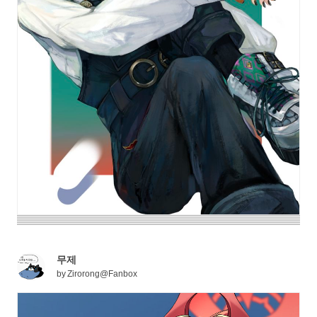
무제
by
Zirorong@Fanbox