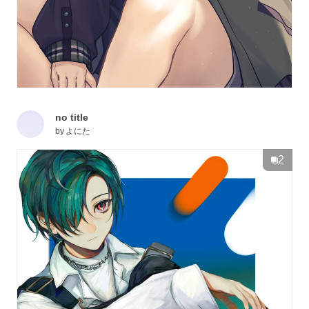
no title
by
よにた
2