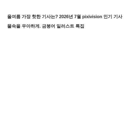
올여름 가장 핫한 기사는? 2026년 7월 pixivision 인기 기사
물속을 우아하게. 금붕어 일러스트 특집
알록달록한 여름의 한 잔♡ 트로피컬 드링크 일러스트 특집
입가를 더욱 돋보이게. 애교점 일러스트 특집
언젠가의 추억. 청춘이 느껴지는 일러스트 특집
공유하기
올리기
LINE 보내기
매일 꼼꼼하게! 양치질 일러스트 특집
바람에 흩날리는 매력. 포니테일 일러스트 특집
찰나의 반짝임. 유성 일러스트 특집
무드 있게 빛나는 밤♡ 나이트 풀 일러스트 특집
여름 창작 아이디어를 찾고 있다면? 수영복&비키니부터 여
름 아이템, 레저까지! 일러스트 특집【모음】
머릿결에 더한 포인트. 메쉬 헤어 일러스트 특집