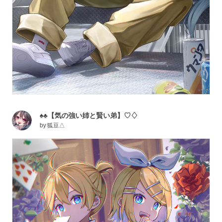
♠♣【気の強い姉と賢い弟】♡♢
by
狐豆△