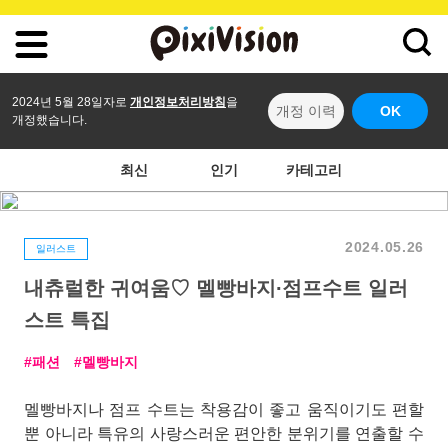
2024년 5월 28일자로
개인정보처리방침
을
개정 이력
OK
개정했습니다.
최신
인기
카테고리
2024.05.26
일러스트
내츄럴한 귀여움♡ 멜빵바지∙점프수트 일러
스트 특집
패션
멜빵바지
멜빵바지나 점프 수트는 착용감이 좋고 움직이기도 편할
뿐 아니라 특유의 사랑스러운 편안한 분위기를 연출할 수