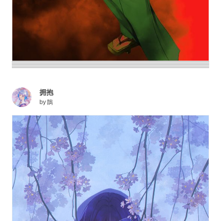
拥抱
by
鵲