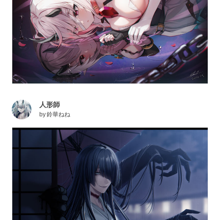
人形師
by
鈴華ねね