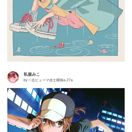
私服みこ
by
一志ピューマ@土曜南a-27a