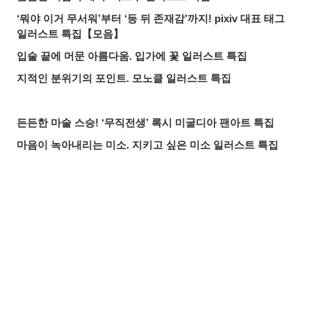
‘뭐야 이거 무서워’부터 ‘등 뒤 존재감’까지! pixiv 대표 태그
일러스트 특집【모음】
입술 끝에 머문 아름다움. 입가에 꽃 일러스트 특집
지적인 분위기의 포인트. 모노클 일러스트 특집
든든한 마술 스승! ‘무직전생’ 록시 미굴디아 팬아트 특집
마음이 녹아내리는 미소. 지키고 싶은 미소 일러스트 특집
붙잡을 것인가, 도망칠 것인가. 수많은 손 일러스트 특집
올여름 가장 핫한 기사는? 2026년 7월 pixivision 인기 기사
물속을 우아하게. 금붕어 일러스트 특집
공유하기
올리기
LINE 보내기
알록달록한 여름의 한 잔♡ 트로피컬 드링크 일러스트 특집
입가를 더욱 돋보이게. 애교점 일러스트 특집
언젠가의 추억. 청춘이 느껴지는 일러스트 특집
매일 꼼꼼하게! 양치질 일러스트 특집