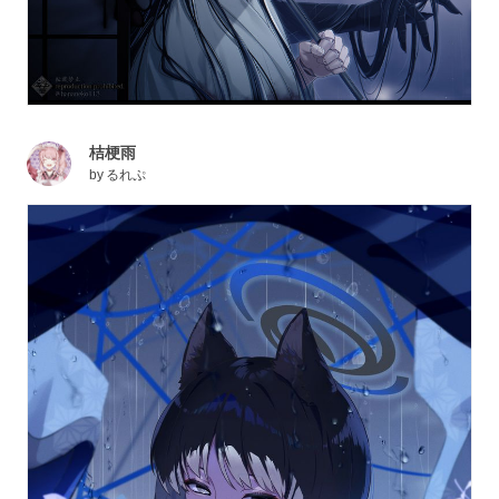
桔梗雨
by
るれぷ