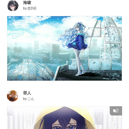
海啸
by
怠DiE
罪人
by
ごん
2