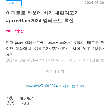
2024.06.20
일러스트
이펙트로 작품에 비가 내린다고?!
#pixivRain2024 일러스트 특집
비
우산
현재 pixiv 일러스트에 #pixivRain2024 이라는 태그를 붙
이면 작품에 비 이펙트가 추가된다는 사실, 알고 계시나
요?
2024년 6월 6일(목)부터 시작된 기간 한정 시즌 태그를 설
정하면 자신이 업로드한 작품에 비 이펙트를 표시할 수 있
이어서 읽기
답니다.
새 작품뿐만 아니라 과거에 이미 올린 작품에도 태그를 붙
여 비를 내리게 할 수 있으니 간편하게 즐겨보세요♡
>>#pixivRain2024 자세히 보기<<
오늘은 #pixivRain2024 태그가 붙은 일러스트 작품을 특
壊レモノ
집으로 준비했습니다. pixiv에서 비 내리는 이펙트와 작품
by
稔也
의 조화를 꼭 즐겨보시길!