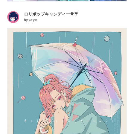
ロリポップキャンディー🍭☔
by
𝕤𝕒𝕪𝕠