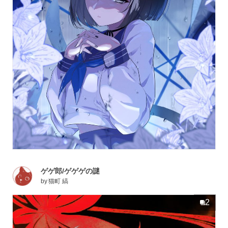
ゲゲ郎/ゲゲゲの謎
by
猫町 縞
2