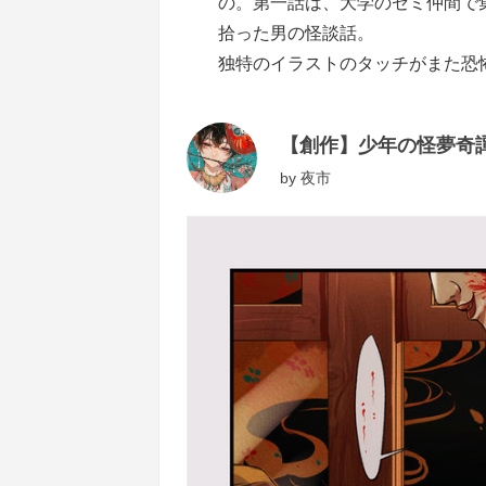
の。第一話は、大学のゼミ仲間で
拾った男の怪談話。
独特のイラストのタッチがまた恐
【創作】少年の怪夢奇
by
夜市