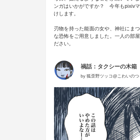
ンガはいかがですか？ 今年もpixi
けします。
刃物を持った能面の女や、神社にまつ
な恐怖をご用意しました。一人の部屋
ださい。
禍話：タクシーの木箱
by
狐歪野ツッコ@こわいのつ