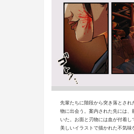
先輩たちに階段から突き落とされ
物に出会う。案内された先には、
いた。お面と刃物には血が付着し
美しいイラストで描かれた不気味