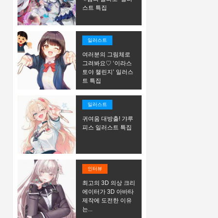
스트 특집
일러스트
여러분의 그림체로
그려봐요♡ ‘이라스
토야 챌린지’ 일러스
트 특집
일러스트
귀여움 대방출! 갸루
피스 일러스트 특집
인터뷰
최고의 3D 의상 크리
에이터가 3D 아바타
제작에 도전한 이유
는...