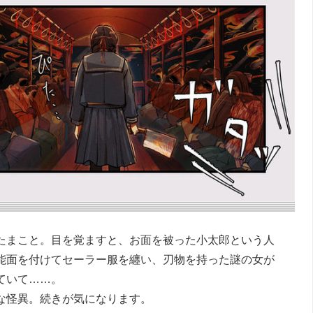
たまこと。目を覚ますと、お面を被った小太郎という人
能面を付けてセーラー服を纏い、刃物を持った謎の女が
ていて……。
な怪異。続きが気になります。