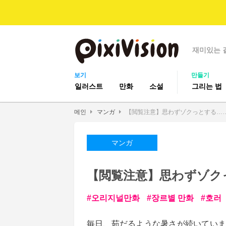
재미있는 
보기
만들기
일러스트
만화
소설
그리는 법
메인
マンガ
【閲覧注意】思わずゾクっとする…
マンガ
【閲覧注意】思わずゾク
오리지널만화
장르별 만화
호러
毎日、茹だるような暑さが続いていま