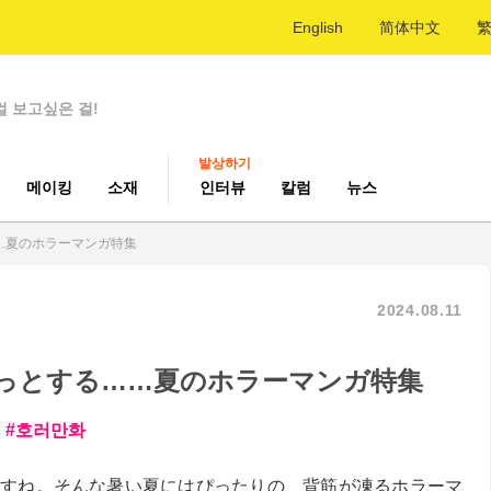
English
简体中文
걸 보고싶은 걸!
발상하기
메이킹
소재
인터뷰
칼럼
뉴스
…夏のホラーマンガ特集
2024.08.11
っとする……夏のホラーマンガ特集
호러만화
すね。そんな暑い夏にはぴったりの、背筋が凍るホラーマ