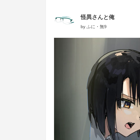
怪異さんと俺
by
ふに・無9