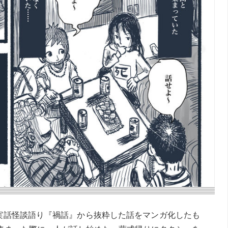
の実話怪談語り『禍話』から抜粋した話をマンガ化したも