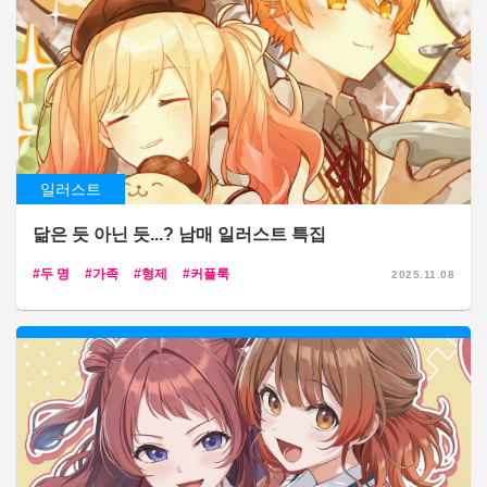
일러스트
닮은 듯 아닌 듯...? 남매 일러스트 특집
두 명
가족
형제
커플룩
2025.11.08