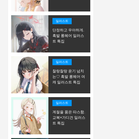
일러스트
단정하고 우아하게.
흑발 롱헤어 일러스
트 특집
일러스트
찰랑찰랑 윤기 넘치
는♡ 흑발 롱헤어 여
캐 일러스트 특집
일러스트
계절을 품은 따스함.
교복×가디건 일러스
트 특집