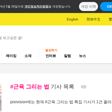
개정 이력
O
24년 5월 28일자로
개인정보처리방침
을 개정했습니다.
English
简体中文
걸 보고싶은 걸!
발상하기
메이킹
소재
인터뷰
칼럼
뉴스
#근육 그리는 법
기사 목록
1건
pixivision에는 현재 #근육 그리는 법 특집 기사가 1건 올