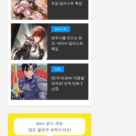
트임 일러스트 특집
일러스트
분위기를 만드는 한
끗. 넥타이 일러스트
특집
만화
[한국어] pixiv 작품을
세계로! 번역 만화 3
선③
pixiv 공식 계정
많은 팔로우 부탁드려요!