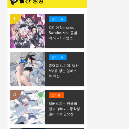
월간 랭킹
일러스트
드디어 Nintendo
Switch에서도 공범
이 되다! ‘마법소...
일러스트
중력을 느끼며. 낙하
&부유 장면 일러스
트 특집
인터뷰
일러스트는 인생의
일부. ‘pixiv 고등학생
일러스트 공모전 ...