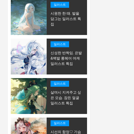
일러스트
시원한 한 때. 발을
담그는 일러스트 특
집
일러스트
신성한 반짝임. 은발
&백발 롱헤어 여캐
일러스트 특집
일러스트
살며시 지켜주고 싶
은 모습. 잠든 얼굴
일러스트 특집
일러스트
시선의 함정♡ 가슴