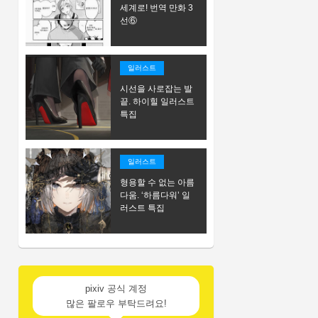
세계로! 번역 만화 3
선⑥
일러스트
시선을 사로잡는 발
끝. 하이힐 일러스트
특집
일러스트
형용할 수 없는 아름
다움. ‘하름다워’ 일
러스트 특집
pixiv 공식 계정
많은 팔로우 부탁드려요!