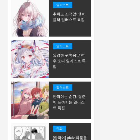
일러스트
추위도 끄떡없어! 머
플러 일러스트 특집
일러스트
요염한 귀여움♡ 여
우 소녀 일러스트 특
집
일러스트
반짝이는 순간. 청춘
이 느껴지는 일러스
트 특집
만화
[한국어] pixiv 작품을