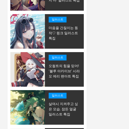
지 마’ 일러스트 특집
일러스트
마음을 간질이는 동
작♡ 윙크 일러스트
특집
일러스트
오컬트의 힘을 믿어!
‘블루 아카이브’ 시라
오 에리 팬아트 특집
일러스트
살며시 지켜주고 싶
은 모습. 잠든 얼굴
일러스트 특집