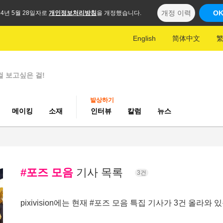
개정 이력
O
24년 5월 28일자로
개인정보처리방침
을 개정했습니다.
English
简体中文
걸 보고싶은 걸!
발상하기
메이킹
소재
인터뷰
칼럼
뉴스
#포즈 모음
기사 목록
3건
pixivision에는 현재 #포즈 모음 특집 기사가 3건 올라와 