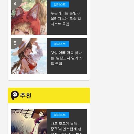
일러스트
두근거리는 눈빛♡
올려다보는 모습 일
러스트 특집
일러스트
햇살 아래 더욱 빛나
는. 밀짚모자 일러스
트 특집
추천
일러스트
나도 모르게 납득
중?! ‘자연스럽게 섞