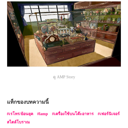
ดู AMP Story
แท็กของบทความนี้
เรโทร/ย้อนยุค
lamp
เครื่องใช้บนโต๊ะอาหาร
เฟอร์นิเจอร์
สไตล์โบราณ