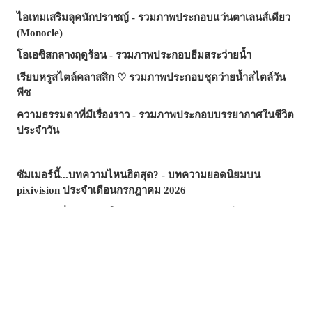
ไอเทมเสริมลุคนักปราชญ์ - รวมภาพประกอบแว่นตาเลนส์เดียว
(Monocle)
โอเอซิสกลางฤดูร้อน - รวมภาพประกอบธีมสระว่ายน้ำ
เรียบหรูสไตล์คลาสสิก ♡ รวมภาพประกอบชุดว่ายน้ำสไตล์วัน
พีซ
ความธรรมดาที่มีเรื่องราว - รวมภาพประกอบบรรยากาศในชีวิต
ประจำวัน
ซัมเมอร์นี้...บทความไหนฮิตสุด? - บทความยอดนิยมบน
pixivision ประจำเดือนกรกฎาคม 2026
ความงามที่แหวกว่ายในภาพ! - รวมภาพประกอบธีมปลาทอง
สีสันสดสใส ถ่ายรูปมุมไหนก็สวย ♡ รวมภาพประกอบเครื่องดื่ม
ทรอปิคัล
เสน่ห์ที่ซ่อนอยู่ตรงริมฝีปาก - รวมภาพประกอบธีมไฝเสน่ห์
วันวานยังหวานอยู่ - รวมภาพประกอบที่อบอวลไปด้วยกลิ่นอาย
ของวัยรุ่น