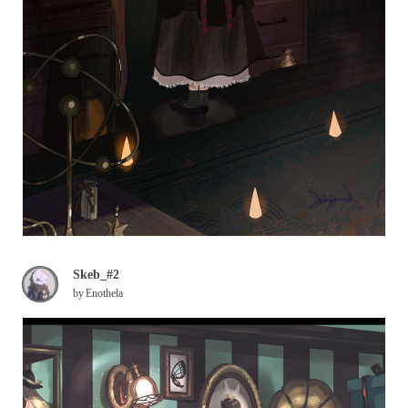
Skeb_#2
by
Enothela