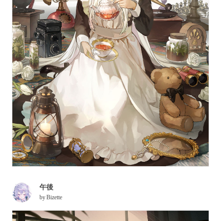
午後
by
Bizette