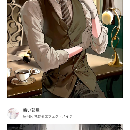
暗い部屋
by
稲守竜砂＠エフェクトメイジ