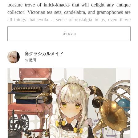
treasure trove of knick-knacks that will delight any antique
collector! Victorian tea sets, candelabra, and gramophones are
all things that evoke a sense of nostalgia in us, even if we
weren’t born during that era. Even broken and dusty “junk”
อ่านต่อ
items can take on a special kind of charm when displayed in a
store, and you might find yourself itching to display it in your
home too!
角クラシカルメイド
by
徹田
Enjoy the illustrations below, and get ready to be transported to
the past!