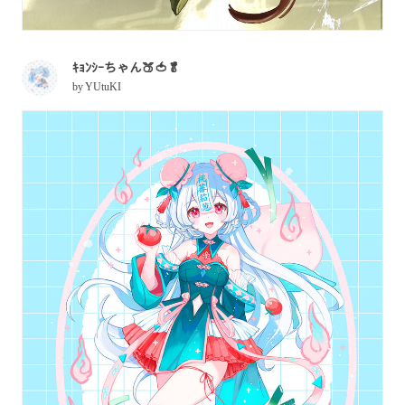
ｷｮﾝｼｰちゃん🍑🍅🥬
by
YUtuKI