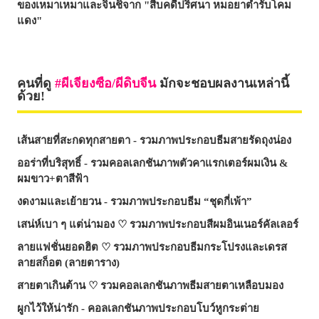
ของเหมาเหมาและจินชิจาก "สืบคดีปริศนา หมอยาตำรับโคม
แดง"
คนที่ดู
ผีเจียงซือ/ผีดิบจีน
มักจะชอบผลงานเหล่านี้
ด้วย!
เส้นสายที่สะกดทุกสายตา - รวมภาพประกอบธีมสายรัดถุงน่อง
ออร่าที่บริสุทธิ์ - รวมคอลเลกชันภาพตัวคาแรกเตอร์ผมเงิน &
ผมขาว+ตาสีฟ้า
งดงามและเย้ายวน - รวมภาพประกอบธีม “ชุดกี่เพ้า”
เสน่ห์เบา ๆ แต่น่ามอง ♡ รวมภาพประกอบสีผมอินเนอร์คัลเลอร์
ลายแฟชั่นยอดฮิต ♡ รวมภาพประกอบธีมกระโปรงและเดรส
ลายสก็อต (ลายตาราง)
สายตาเกินต้าน ♡ รวมคอลเลกชันภาพธีมสายตาเหลือบมอง
ผูกไว้ให้น่ารัก - คอลเลกชันภาพประกอบโบว์หูกระต่าย