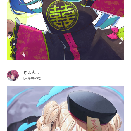
きょんし
by
星井やな