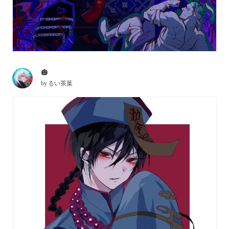
🎃
by
るい茶葉