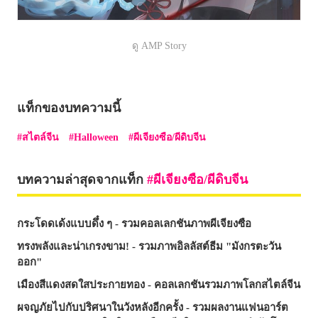
ดู AMP Story
แท็กของบทความนี้
สไตล์จีน
Halloween
ผีเจียงซือ/ผีดิบจีน
บทความล่าสุดจากแท็ก
ผีเจียงซือ/ผีดิบจีน
กระโดดเด้งแบบดึ๋ง ๆ - รวมคอลเลกชันภาพผีเจียงซือ
ทรงพลังและน่าเกรงขาม! - รวมภาพอิลลัสต์ธีม "มังกรตะวัน
ออก"
เมืองสีแดงสดใสประกายทอง - คอลเลกชันรวมภาพโลกสไตล์จีน
ผจญภัยไปกับปริศนาในวังหลังอีกครั้ง - รวมผลงานแฟนอาร์ต