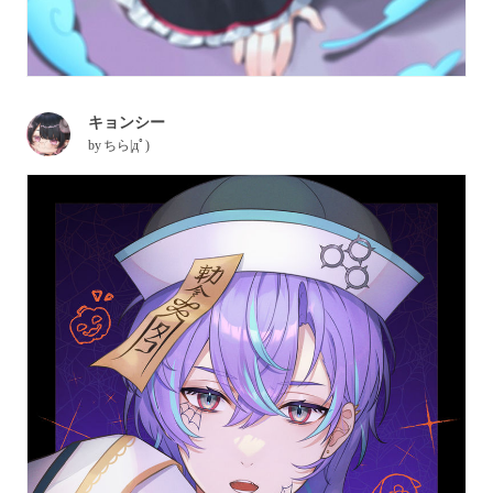
キョンシー
by
ちら|дﾟ)