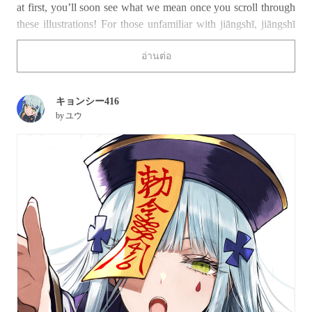
at first, you’ll soon see what we mean once you scroll through
these illustrations! For those unfamiliar with jiāngshī, jiāngshī
are essentially reanimated corpses that also go by the name of
อ่านต่อ
“Chinese hopping vampires.” These creatures are said to come
alive at night to suck the life out of living beings, which can be
a terrifying thought, but perhaps less so if they look like the
キョンシー416
jiāngshī in today’s feature!
by
ユウ
Would you let any of these endearing hopping vampires suck
the life out of you, or would you run like the wind if you
encountered one?