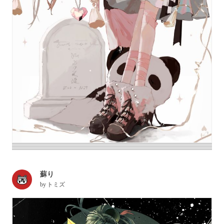
蘇り
by
トミズ