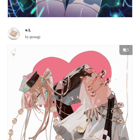
♥A
by
qtonagi
3