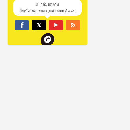
อย่าลืมติดตาม
บัญชีทางการของ pixivision กันนะ!