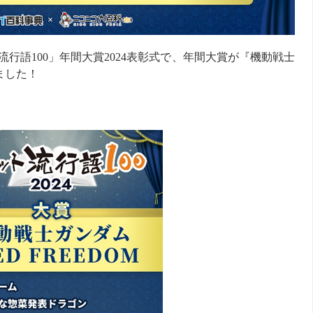
流行語100」年間大賞2024表彰式で、年間大賞が『機動戦士
しました！