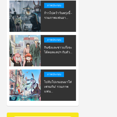
ภาพประกอบ
ก้าวไปคว้าวันพรุ่งนี้ -
รวมภาพแฟนอา...
ภาพประกอบ
กินซังและชาวแก๊งจะ
ได้คอลแลปฯ กับตัว...
ภาพประกอบ
ไปจับโปเกมอนมาใส่
เฟรมกัน! รวมภาพ
แฟน...