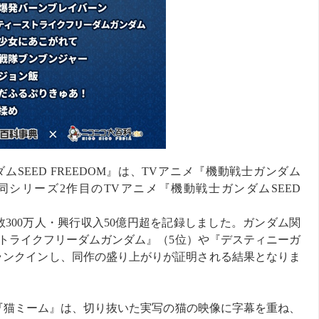
SEED FREEDOM』は、TVアニメ『機動戦士ガンダム
同シリーズ2作目のTVアニメ『機動戦士ガンダムSEED
。
員数300万人・興行収入50億円超を記録しました。ガンダム関
トライクフリーダムガンダム』（5位）や『デスティニーガ
単語がランクインし、同作の盛り上がりが証明される結果となりま
『猫ミーム』は、切り抜いた実写の猫の映像に字幕を重ね、