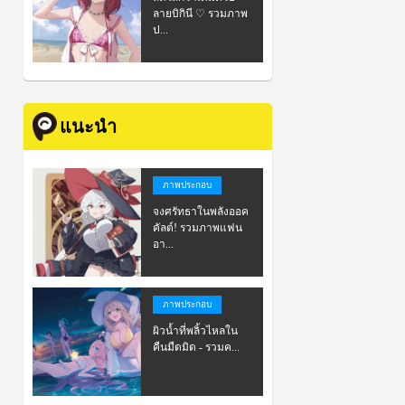
ลายบิกินี ♡ รวมภาพ
ป...
แนะนำ
ภาพประกอบ
จงศรัทธาในพลังออค
คัลต์! รวมภาพแฟน
อา...
ภาพประกอบ
ผิวน้ำที่พลิ้วไหลใน
คืนมืดมิด - รวมค...