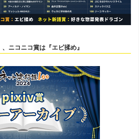
ブ』、ニコニコ賞は『エビ揉め』