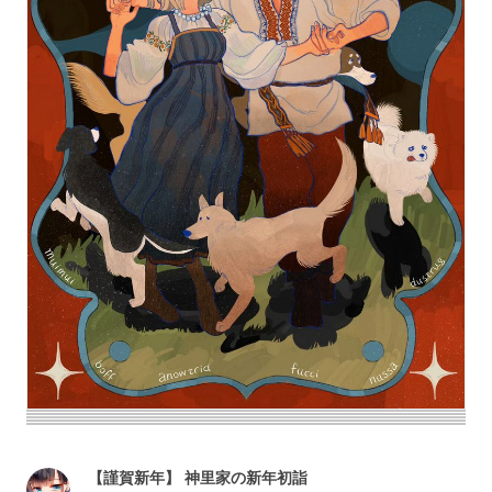
【謹賀新年】 神里家の新年初詣