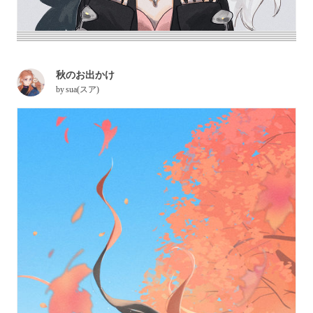
秋のお出かけ
by
sua(スア)