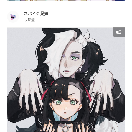
スパイク兄妹
by
笹埜
2