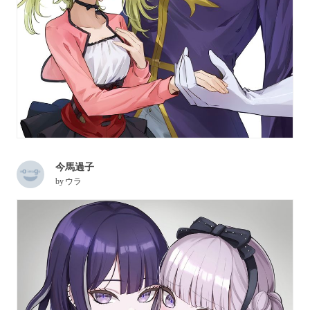
今馬過子
by
ウラ