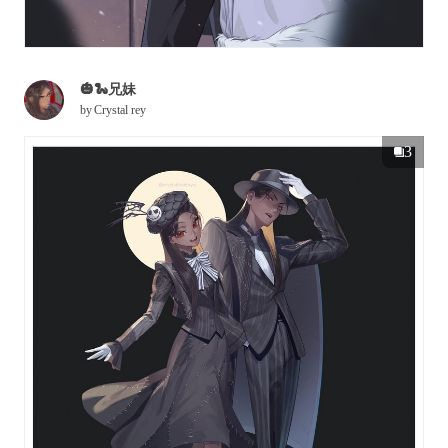
🎃🐍兄妹
by
Crystal rey
3