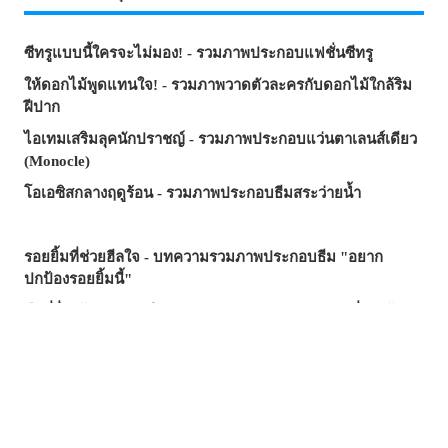
ซีทรูแบบนี้ใครจะไม่มอง! - รวมภาพประกอบแฟชั่นซีทรู
ให้ดอกไม้พูดแทนใจ! - รวมภาพวาดตัวละครกับดอกไม้ใกล้ริม
ฝีปาก
ไอเทมเสริมลุคนักปราชญ์ - รวมภาพประกอบแว่นตาเลนส์เดียว
(Monocle)
โอเอซิสกลางฤดูร้อน - รวมภาพประกอบธีมสระว่ายน้ำ
รอยยิ้มที่ช่วยฮีลใจ - บทความรวมภาพประกอบธีม "อยาก
ปกป้องรอยยิ้มนี้"
มือที่ยื่นเข้ามา...คำเชิญ? กับดัก? - รวมภาพประกอบที่รายล้อม
ไปด้วยมือ
ซัมเมอร์นี้...บทความไหนฮิตสุด? - บทความยอดนิยมบน
pixivision ประจำเดือนกรกฎาคม 2026
ความงามที่แหวกว่ายในภาพ! - รวมภาพประกอบธีมปลาทอง