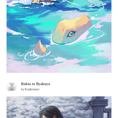
Rukia to Byakuya
by
Kotikomori