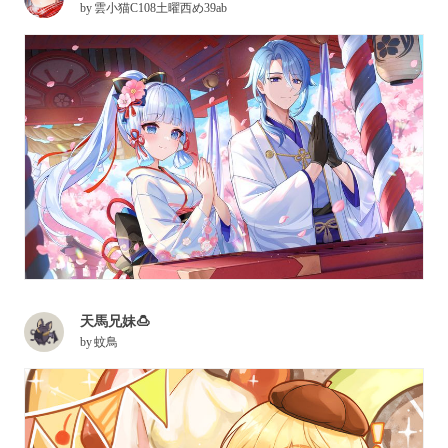
by
雲小猫C108土曜西め39ab
天馬兄妹🍮
by
蚊鳥