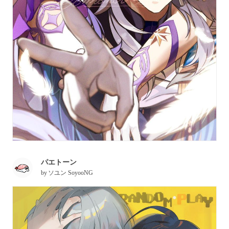
パエトーン
by
ソユン SoyooNG