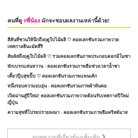
คนที่ดู
พี่น้อง
มักจะชอบผลงานเหล่านี้ด้วย!
สีสันที่ชวนให้นึกถึงฤดูใบไม้ผลิ ♡ คอลเลกชันรวมภาพวาด
เทศกาลฮินะมัตสึริ
สัมผัสถึงฤดูใบไม้ผลิ ♡ รวมคอลเลกชันภาพประกอบดอกมิโมซา
พักเบรกแสนหวาน - คอลเลกชันรวมภาพธีมช่วงเวลาน้ำชา
เคี้ยวปุ๊บสุขปั๊ป ♡ คอลเลกชันรวมภาพแพนเค้ก
หนึ่งรอบความอบอุ่น - คอลเลกชันรวมภาพผ้าพันคอ
เปิดม่านสู่ปีใหม่! คอลเลกชันรวมภาพวาดต้อนรับเทศกาลปีใหม่
ญี่ปุ่น
ความสุขที่โปรยปรายลงมา - คอลเลกชันรวมภาพธีมคริสต์มาส
ดูบทความที่เกี่ยวข้องเพิ่มเติม