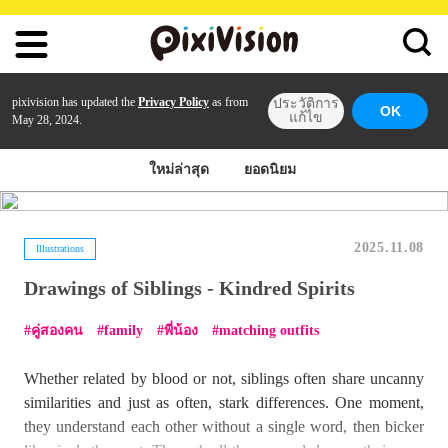
pixivision has updated the
Privacy Policy
as from
ประวัติการ
OK
แก้ไข
May 28, 2024.
ใหม่ล่าสุด
ยอดนิยม
2025.11.08
Illustrations
Drawings of Siblings - Kindred Spirits
คู่สองคน
family
พี่น้อง
matching outfits
Whether related by blood or not, siblings often share uncanny
similarities and just as often, stark differences. One moment,
they understand each other without a single word, then bicker