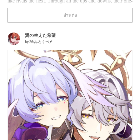
like rivals the next. Through all the ups and downs, their one-
of-a-kind bond can never be broken.
อ่านต่อ
Feel the love with this collection of illustrations featuring
siblings.
翼の生えた希望
by
36/みろく🗝🪶