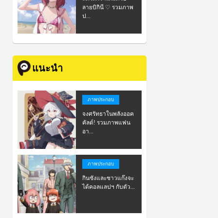
ลายบิกินี ♡ รวมภาพ
ป...
แนะนำ
ภาพประกอบ
จงศรัทธาในพลังออค
คัลต์! รวมภาพแฟน
อา...
ภาพประกอบ
กินซังและชาวแก๊งจะ
ได้คอลแลปฯ กับตัว...