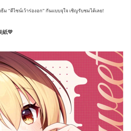
ม "ดีไซน์เว้าร่องอก” กันแบบจุใจ เชิญรับชมได้เลย!
紙💛