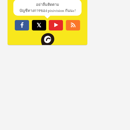
อย่าลืมติดตาม
บัญชีทางการของ pixivision กันนะ!