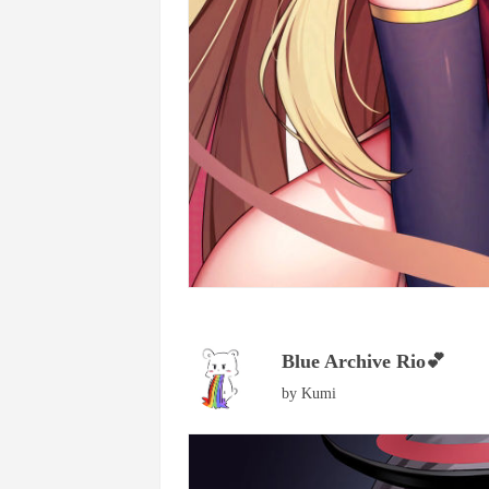
Blue Archive Rio💕
by
Kumi