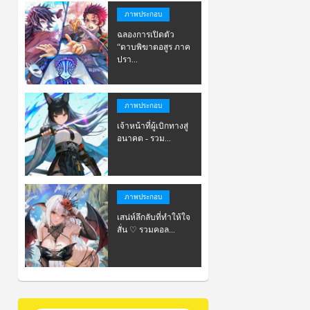
ภาพประกอบ
ฉลองการเปิดตัว
“ดาบพิฆาตอสูร ภาค
ปรา...
ภาพประกอบ
เจ้าหน้าที่ผู้เบิกทางสู่
อนาคต - รวม...
ภาพประกอบ
เสน่ห์ลึกลับที่ทำให้ใจ
สั่น ♡ รวมคอล...