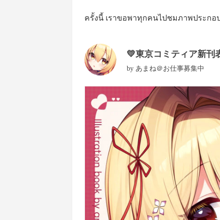
ครั้งนี้ เราขอพาทุกคนไปชมภาพประกอบธี
💛東京コミティア新刊表
by
あまね＠お仕事募集中