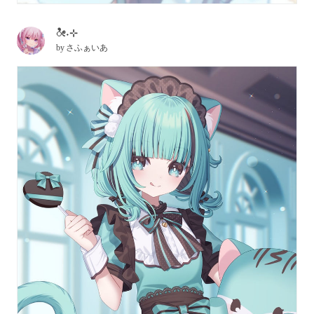
ೀ˖⊹
by
さふぁいあ