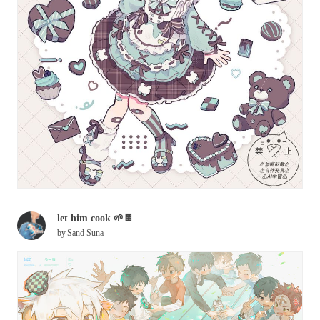
let him cook 🌱🍫
by
Sand Suna