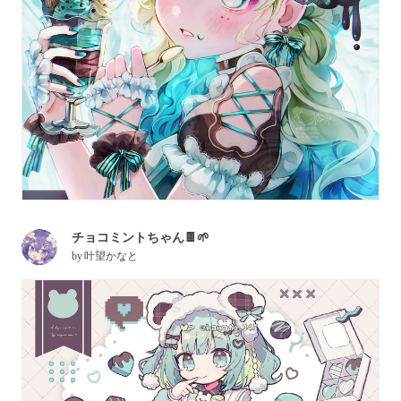
チョコミントちゃん🍫‪🌱‬
by
叶望かなと