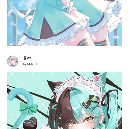
🍫🌱
by
MiREA