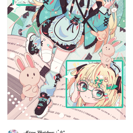
ℳ𝑒𝓇𝓇𝓎 𝒞𝒽𝓇𝒾𝓈𝓉𝓂𝒶𝓈 ･ﾟ✧*