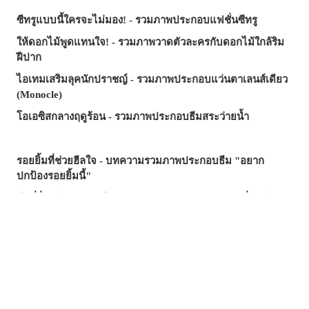
ซีทรูแบบนี้ใครจะไม่มอง! - รวมภาพประกอบแฟชั่นซีทรู
ให้ดอกไม้พูดแทนใจ! - รวมภาพวาดตัวละครกับดอกไม้ใกล้ริม
ฝีปาก
ไอเทมเสริมลุคนักปราชญ์ - รวมภาพประกอบแว่นตาเลนส์เดียว
(Monocle)
โอเอซิสกลางฤดูร้อน - รวมภาพประกอบธีมสระว่ายน้ำ
รอยยิ้มที่ช่วยฮีลใจ - บทความรวมภาพประกอบธีม "อยาก
ปกป้องรอยยิ้มนี้"
มือที่ยื่นเข้ามา...คำเชิญ? กับดัก? - รวมภาพประกอบที่รายล้อม
ไปด้วยมือ
ซัมเมอร์นี้...บทความไหนฮิตสุด? - บทความยอดนิยมบน
pixivision ประจำเดือนกรกฎาคม 2026
ความงามที่แหวกว่ายในภาพ! - รวมภาพประกอบธีมปลาทอง
สีสันสดสใส ถ่ายรูปมุมไหนก็สวย ♡ รวมภาพประกอบเครื่องดื่ม