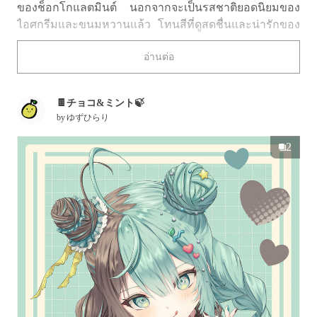
ของช็อกโกแลตมินต์ นอกจากจะเป็นรสชาติยอดนิยมของ
ไอศกรีมและขนมหวานแล้ว โทนสีที่ดูสดชื่นและน่ารักของ
ช็อกโกแลตมินต์ยังได้รับความนิยมในงานภาพประกอบอีก
อ่านต่อ
ด้วย
จากรสชาติยอดนิยมสู่คู่สีเขียวมิ้นต์ × น้ำตาลช็อกโกแลตที่
🍫チョコ&ミント🍃
ใครหลายคนหลงรัก
ครั้งนี้ เราขอพาไปชมภาพประกอบที่ได้รับ
by
ゆずひらり
แรงบันดาลใจจากช็อกโกแลตมินต์กัน เลื่อนไปดูได้เลย
2