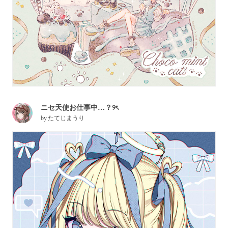
ニセ天使お仕事中…？୨ৎ
by
たてじまうり