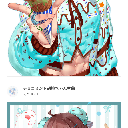
チョコミント胡桃ちゃん🤎👻
by
YUtuKI