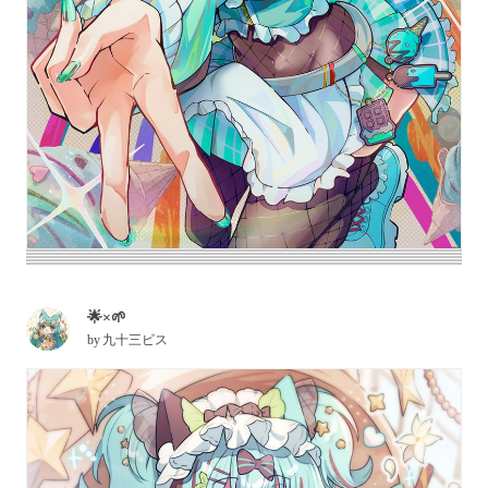
🌟×🌱
by
九十三ビス