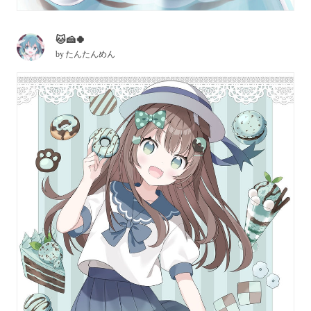
🐱🍰🍀
by
たんたんめん