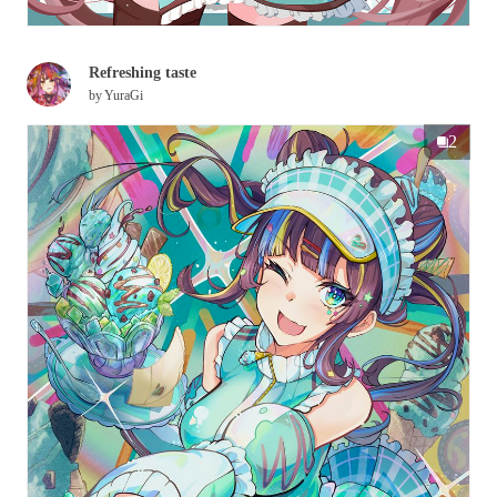
Refreshing taste
by
YuraGi
2