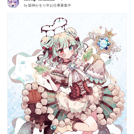
by
姫神かをり🌸お仕事募集中