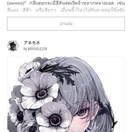
(anemos)” กลีบดอกจะมีสีสันสดเจิดจ้าหลากหลายเฉด เช่น
สีแดง สีฟ้า หรือสีขาว เมื่อพลิ้วไหวไปกับสายลมก็ยิ่งขับ
เสน่ห์อันน่ารักออกมาได้หลายเท่าตัว
อ่านต่อ
ครั้งนี้ เราขอพาทุกคนไปชมภาพดอกแอนนีโมนีที่เต็มไป
ด้วยสีสันและเสน่ห์อันสดใส ลองรับชมกันได้เลย!
アネモネ
by
MISSILE228