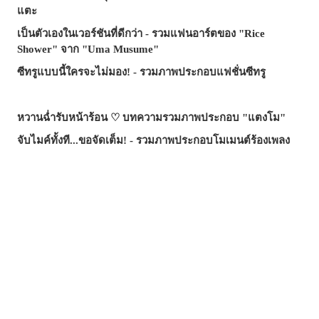
แตะ
เป็นตัวเองในเวอร์ชันที่ดีกว่า - รวมแฟนอาร์ตของ "Rice
Shower" จาก "Uma Musume"
ซีทรูแบบนี้ใครจะไม่มอง! - รวมภาพประกอบแฟชั่นซีทรู
หวานฉ่ำรับหน้าร้อน ♡ บทความรวมภาพประกอบ "แตงโม"
จับไมค์ทั้งที...ขอจัดเต็ม! - รวมภาพประกอบโมเมนต์ร้องเพลง
จอมเวทผู้เป็นทั้งครูและที่พึ่ง! - รวมภาพแฟนอาร์ต "ร็อกซี่ มิกูร์
เดีย" จาก "เกิดชาตินี้พี่ต้องเทพ"
รอยยิ้มที่ช่วยฮีลใจ - บทความรวมภาพประกอบธีม "อยาก
ปกป้องรอยยิ้มนี้"
มือที่ยื่นเข้ามา...คำเชิญ? กับดัก? - รวมภาพประกอบที่รายล้อม
ไปด้วยมือ
ซัมเมอร์นี้...บทความไหนฮิตสุด? - บทความยอดนิยมบน
pixivision ประจำเดือนกรกฎาคม 2026
ความงามที่แหวกว่ายในภาพ! - รวมภาพประกอบธีมปลาทอง