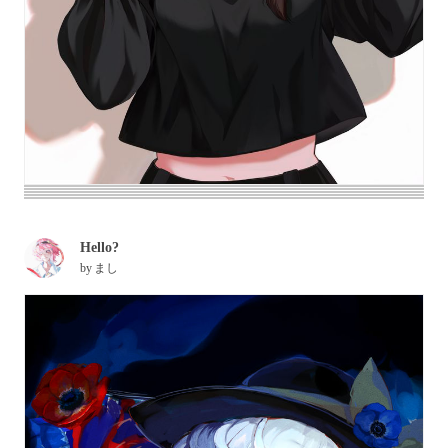
Hello?
by
まし