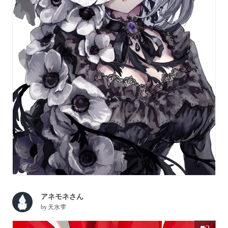
アネモネさん
by
天水雫