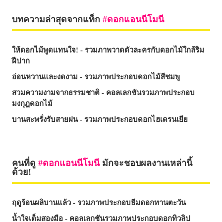
บทความล่าสุดจากแท็ก
ดอกแอนนีโมนี
ให้ดอกไม้พูดแทนใจ! - รวมภาพวาดตัวละครกับดอกไม้ใกล้ริม
ฝีปาก
อ่อนหวานและงดงาม - รวมภาพประกอบดอกไม้สีชมพู
สวมความงามจากธรรมชาติ - คอลเลกชันรวมภาพประกอบ
มงกุฎดอกไม้
บานสะพรั่งรับสายฝน - รวมภาพประกอบดอกไฮเดรนเยีย
คนที่ดู
ดอกแอนนีโมนี
มักจะชอบผลงานเหล่านี้
ด้วย!
ฤดูร้อนผลิบานแล้ว - รวมภาพประกอบธีมดอกทานตะวัน
น้ำใจเต็มสองมือ - คอลเลกชันรวมภาพประกอบดอกทิวลิป