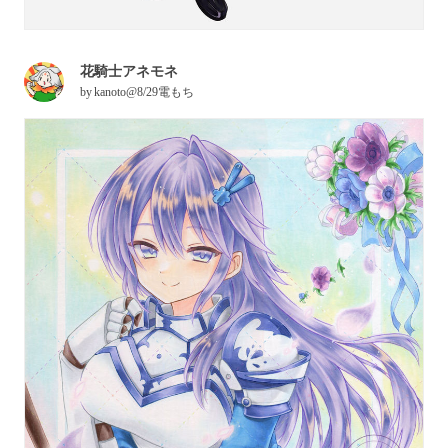
花騎士アネモネ
by
kanoto@8/29電もち