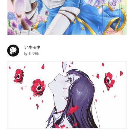
アネモネ
by
ミツ蜂