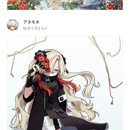
アネモネ
by
ざくろとら✧