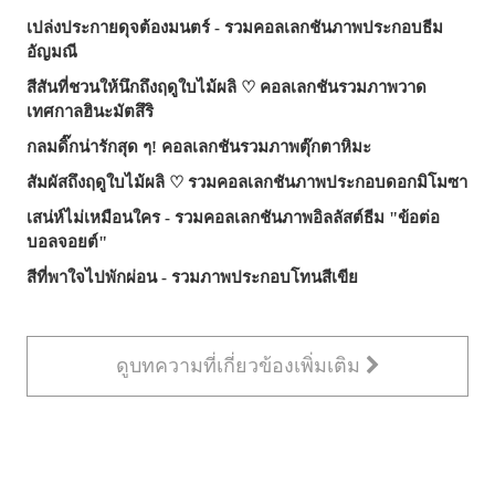
เปล่งประกายดุจต้องมนตร์ - รวมคอลเลกชันภาพประกอบธีม
อัญมณี
สีสันที่ชวนให้นึกถึงฤดูใบไม้ผลิ ♡ คอลเลกชันรวมภาพวาด
เทศกาลฮินะมัตสึริ
กลมดิ๊กน่ารักสุด ๆ! คอลเลกชันรวมภาพตุ๊กตาหิมะ
สัมผัสถึงฤดูใบไม้ผลิ ♡ รวมคอลเลกชันภาพประกอบดอกมิโมซา
เสน่ห์ไม่เหมือนใคร - รวมคอลเลกชันภาพอิลลัสต์ธีม "ข้อต่อ
บอลจอยต์"
สีที่พาใจไปพักผ่อน - รวมภาพประกอบโทนสีเขีย
ดูบทความที่เกี่ยวข้องเพิ่มเติม