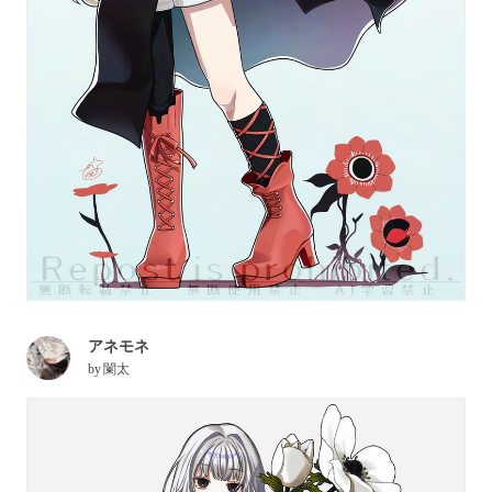
アネモネ
by
闌太