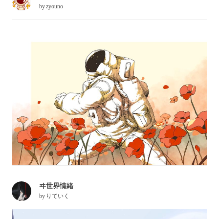
by
zyouno
ヰ世界情緒
by
りていく