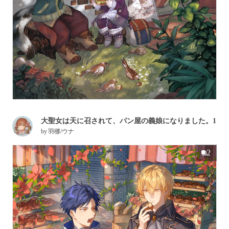
大聖女は天に召されて、パン屋の義娘になりました。1
by
羽梛/ウナ
2