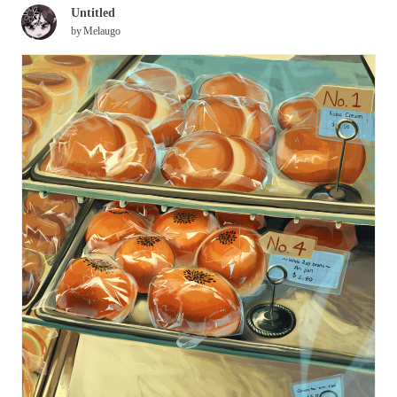
Untitled
by
Melaugo