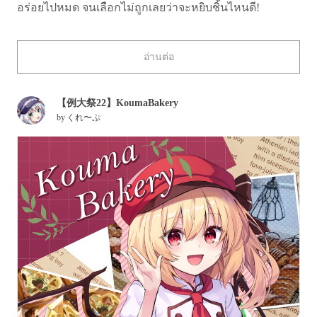
อร่อยไปหมด จนเลือกไม่ถูกเลยว่าจะหยิบชิ้นไหนดี!
ครั้งนี้ เราได้รวบรวมภาพประกอบเกี่ยวกับร้านขนมปังและ
อ่านต่อ
เบเกอรีมาให้ชมกัน เชิญรับชมและรับชิมได้เลย!
【例大祭22】KoumaBakery
by
くれ〜ぷ