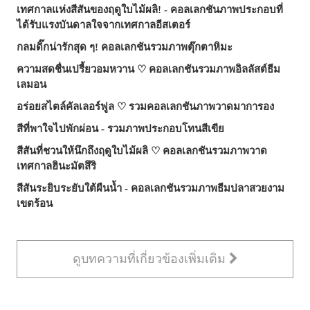
เทศกาลแห่งสีสันของฤดูใบไม้ผลิ! - คอลเลกชันภาพประกอบที่
ได้รับแรงบันดาลใจจากเทศกาลอีสเตอร์
กลมดิ๊กน่ารักสุด ๆ! คอลเลกชันรวมภาพตุ๊กตาหิมะ
ความสดชื่นเปรี้ยวอมหวาน ♡ คอลเลกชันรวมภาพอิลลัสต์ธีม
เลมอน
อร่อยสไตล์คัลเลอร์ฟูล ♡ รวมคอลเลกชันภาพวาดมาการอง
สีที่พาใจไปพักผ่อน - รวมภาพประกอบโทนสีเขีย
สีสันที่ชวนให้นึกถึงฤดูใบไม้ผลิ ♡ คอลเลกชันรวมภาพวาด
เทศกาลฮินะมัตสึริ
สีสันระยิบระยับใต้ผืนน้ำ - คอลเลกชันรวมภาพธีมปลาสวยงาม
เขตร้อน
ดูบทความที่เกี่ยวข้องเพิ่มเติม