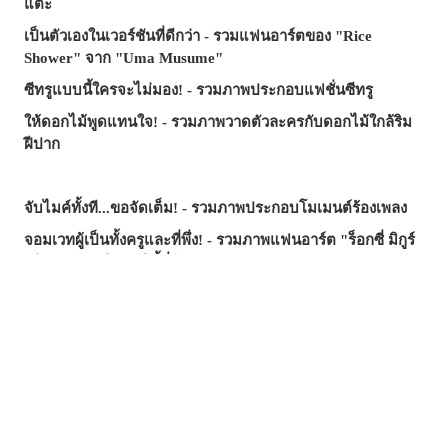
แตะ
เป็นตัวเองในเวอร์ชันที่ดีกว่า - รวมแฟนอาร์ตของ "Rice
Shower" จาก "Uma Musume"
ซีทรูแบบนี้ใครจะไม่มอง! - รวมภาพประกอบแฟชั่นซีทรู
ให้ดอกไม้พูดแทนใจ! - รวมภาพวาดตัวละครกับดอกไม้ใกล้ริม
ฝีปาก
จับไมค์ทั้งที...ขอจัดเต็ม! - รวมภาพประกอบโมเมนต์ร้องเพลง
จอมเวทผู้เป็นทั้งครูและที่พึ่ง! - รวมภาพแฟนอาร์ต "ร็อกซี่ มิกูร์
เดีย" จาก "เกิดชาตินี้พี่ต้องเทพ"
รอยยิ้มที่ช่วยฮีลใจ - บทความรวมภาพประกอบธีม "อยาก
ปกป้องรอยยิ้มนี้"
มือที่ยื่นเข้ามา...คำเชิญ? กับดัก? - รวมภาพประกอบที่รายล้อม
ไปด้วยมือ
ซัมเมอร์นี้...บทความไหนฮิตสุด? - บทความยอดนิยมบน
pixivision ประจำเดือนกรกฎาคม 2026