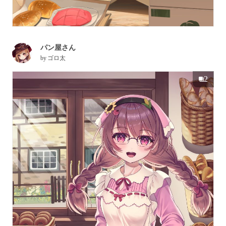
パン屋さん
by
ゴロ太
2