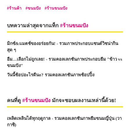
ร้านค้า
ขนมปัง
ร้านขนมปัง
บทความล่าสุดจากแท็ก
ร้านขนมปัง
มิกซ์&แมตช์ของอร่อยกัน! - รวมภาพประกอบแซนด์วิชน่ากิน
สุด ๆ
อืม…เลือกไม่ถูกเลย! - รวมคอลเลกชันภาพประกอบธีม "ข้าว vs
ขนมปัง"
วันนี้ช้อปอะไรดีนะ? รวมคอลเลกชันภาพช้อปปิ้ง
คนที่ดู
ร้านขนมปัง
มักจะชอบผลงานเหล่านี้ด้วย!
เพลิดเพลินได้ทุกฤดูกาล - รวมคอลเลกชันภาพธีมขนมญี่ปุ่น (วา
กาชิ)