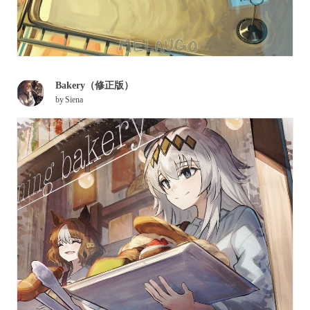
Bakery（修正版）
by
Siena