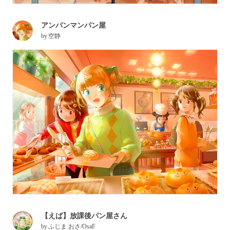
アンパンマンパン屋
by
空静
【えば】放課後パン屋さん
by
ふじま おさ/OsaF