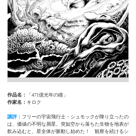
作品名：
「471億光年の瞳」
作家名：
キロク
講評：
フリーの宇宙飛行士・シュモックが降り立ったの
は、価値の不明な屑星。突如空から落ちた生物を地表が
飲み込むと、星全体が脈動し始めた！ 観察を続けるシ