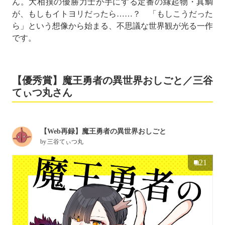
ん。大相撲の優勝力士が手にする定番の縁起物・真鯛
が、もしもイトヨリだったら……？ 「もしこうだった
ら」という想像から始まる、不思議な世界観が光る一作
です。
【優秀賞】魔王勇者の異世界おしごと／三谷
てぃつ丸さん
【Web再録】魔王勇者の異世界おしごと
by
三谷てぃつ丸
21