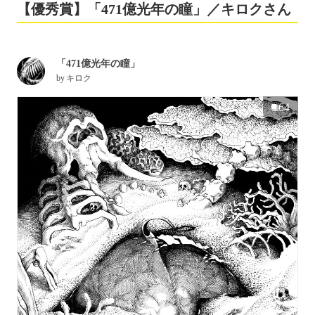
【優秀賞】「471億光年の瞳」／キロクさん
「471億光年の瞳」
by
キロク
64