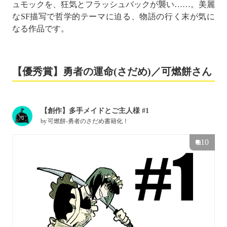
ュモックを、狂気とフラッシュバックが襲い……。美麗
なSF描写で哲学的テーマに迫る、物語の行く末が気に
なる作品です。
【優秀賞】勇者の運命(さだめ)／可燃餅さん
【創作】多手メイドとご主人様 #1
by
可燃餅-勇者のさだめ書籍化！
10