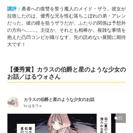
講評：
勇者への復讐を誓う魔人のメイド・ザラ。彼女が
拉致したのは、優秀な兄を恨む落ちこぼれの弟・アレン
だった。彼の瞳を狙うザラだが、ふたりの関係は予想外
の方向へ……。主従か、それとも相棒か。複雑な事情を
抱えた凸凹コンビが織りなす、先の読めない展開に期待
大です！
【優秀賞】カラスの伯爵と星のような少女の
お話／はるウォさん
カラスの伯爵と星のような少女のお話
by
はるウォ
35