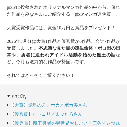
pixivに投稿されたオリジナルマンガ作品の中から、優れ
た作品をみなさまにご紹介する「pixivマンガ月例賞」。
大賞受賞作品には、賞金10万円と賞品をプレゼント！
2026年3月分は大賞1作品と優秀賞が6作品、合計7作品が
受賞しました。
不思議な見た目の謎生命体・ポコ田の日
常
や、
勇者に追われアイドル活動を始めた魔王の話
な
ど、今月も魅力的な作品が勢揃いです。
それではさっそくご覧ください！
สารบัญ
【大賞】憶星の舟／ポカ木ポカ美さん
【優秀賞】イトヨリ／まぶたろさん
【優秀賞】魔王勇者の異世界おしごと／三谷てぃつ丸