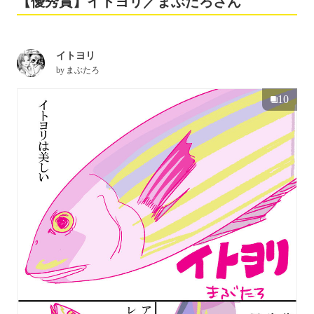
【優秀賞】イトヨリ／まぶたろさん
イトヨリ
by
まぶたろ
10