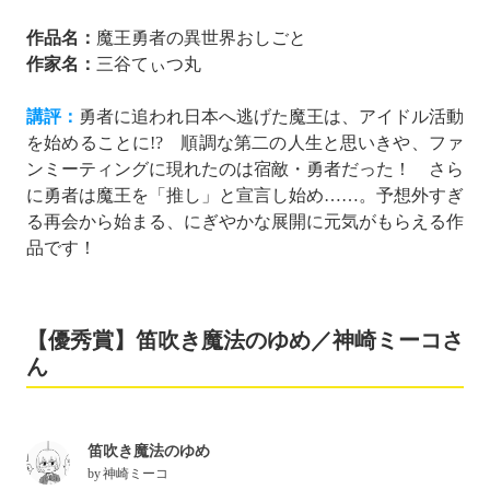
作品名：
魔王勇者の異世界おしごと
作家名：
三谷てぃつ丸
講評：
勇者に追われ日本へ逃げた魔王は、アイドル活動
を始めることに!? 順調な第二の人生と思いきや、ファ
ンミーティングに現れたのは宿敵・勇者だった！ さら
に勇者は魔王を「推し」と宣言し始め……。予想外すぎ
る再会から始まる、にぎやかな展開に元気がもらえる作
品です！
【優秀賞】笛吹き魔法のゆめ／神崎ミーコさ
ん
笛吹き魔法のゆめ
by
神崎ミーコ