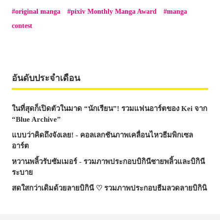
original manga
pixiv Monthly Manga Award
manga
contest
อันดับประจำเดือน
ในที่สุดก็เปิดตัวในมาด “นักเรียน”! รวมแฟนอาร์ตของ Kei จาก
“Blue Archive”
แบบว่าคิดถึงจังเลย! - คอลเลกชันภาพเคลื่อนไหวธีมพิกเซล
อาร์ต
หวานพลิ้วรับซัมเมอร์ - รวมภาพประกอบบิกินีชายพลิ้วและบิกินี
ระบาย
สดใสกว่าเดิมด้วยลายบิกินี ♡ รวมภาพประกอบธีมลวดลายบิกินิ