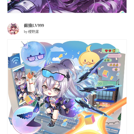
銀狼LV999
by
櫻野露