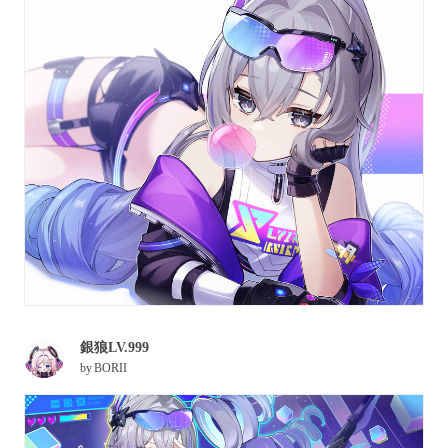
銀狼LV.999
by
BORII