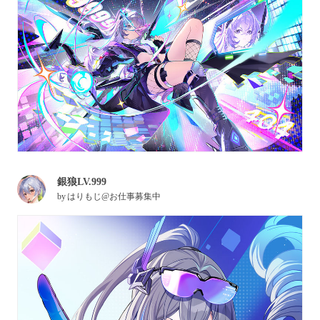
銀狼LV.999
by
はりもじ@お仕事募集中