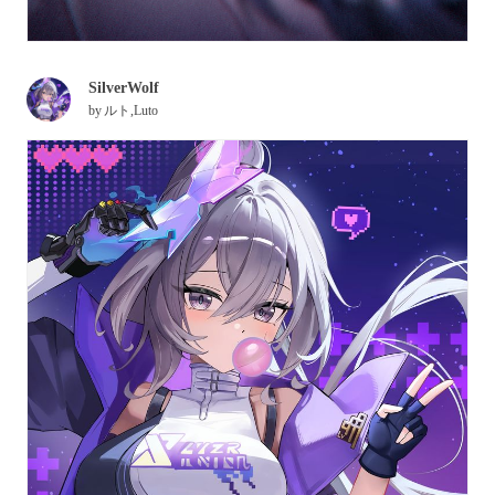
SilverWolf
by
ルト,Luto