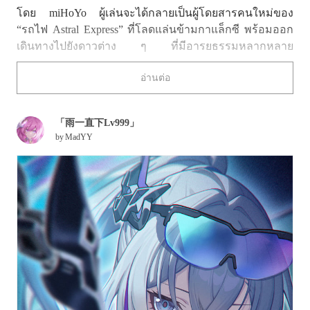
โดย miHoYo ผู้เล่นจะได้กลายเป็นผู้โดยสารคนใหม่ของ
“รถไฟ Astral Express” ที่โลดแล่นข้ามกาแล็กซี พร้อมออก
เดินทางไปยังดาวต่าง ๆ ที่มีอารยธรรมหลากหลาย
กระจัดกระจายอยู่ทั่วอวกาศ
อ่านต่อ
ตัวละคร Silver Wolf คือแฮ็กเกอร์อัจฉริยะจากองค์กร
"Stellaron Hunters" ซึ่งไม่ว่าระบบป้องกันจะแข็งแกร่งแค่
「雨一直下Lv999」
ไหน เธอก็สามารถเจาะผ่านได้อย่างง่ายดาย Silver Wolf
by
MadYY
มองทั้งจักรวาลเป็นเหมือนเป็นเกมขนาดยักษ์ และในฐานะผู้
เล่นระดับแนวหน้าที่เคลียร์คอนเทนต์ระดับสูงได้อย่างสบาย
ๆ เธอกำลังเฝ้ารอการพิชิตด่านถัดไปอยู่
แต่ในอีกด้านหนึ่ง ในชีวิตส่วนตัว เธอกลับมีมุมที่ดูน่ารักผิด
คาด เช่น เธอชอบหมอนข้างหรือของน่ารัก ๆ ส่วน "Silver
Wolf LV.999" ก็คือร่างทองที่เธอปลดปล่อยพลังทั้งหมดออก
มา จนก้าวสู่ตัวตนที่ไร้เทียมทาน
ในครั้งนี้ เราขอพาทุกคนไปชมแฟนอาร์ต “Silver Wolf