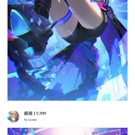
銀狼 LV.999
by
isome