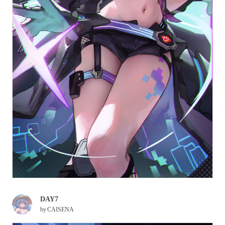
DAY7
by
CAISENA