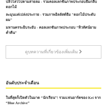
ปลิวไสวไปตามสายลม - รวมคอลเลกชันภาพประกอบธีมกลีบ
ดอกไม้
ละมุนแต่เปล่งประกาย - รวมภาพอิลลัสต์ธีม "ดอกไม้ประดับ
ผม"
มหานครระยิบระยับ - คอลเลกชันภาพประกอบ “ทิวทัศน์ยาม
ค่ำคืน”
ดูบทความที่เกี่ยวข้องเพิ่มเติม
อันดับประจำเดือน
ในที่สุดก็เปิดตัวในมาด “นักเรียน”! รวมแฟนอาร์ตของ Kei จาก
“Blue Archive”