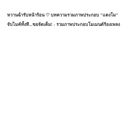
หวานฉ่ำรับหน้าร้อน ♡ บทความรวมภาพประกอบ "แตงโม"
จับไมค์ทั้งที...ขอจัดเต็ม! - รวมภาพประกอบโมเมนต์ร้องเพลง
จอมเวทผู้เป็นทั้งครูและที่พึ่ง! - รวมภาพแฟนอาร์ต "ร็อกซี่ มิกูร์
เดีย" จาก "เกิดชาตินี้พี่ต้องเทพ"
รอยยิ้มที่ช่วยฮีลใจ - บทความรวมภาพประกอบธีม "อยาก
ปกป้องรอยยิ้มนี้"
มือที่ยื่นเข้ามา...คำเชิญ? กับดัก? - รวมภาพประกอบที่รายล้อม
ไปด้วยมือ
ซัมเมอร์นี้...บทความไหนฮิตสุด? - บทความยอดนิยมบน
pixivision ประจำเดือนกรกฎาคม 2026
ความงามที่แหวกว่ายในภาพ! - รวมภาพประกอบธีมปลาทอง
สีสันสดสใส ถ่ายรูปมุมไหนก็สวย ♡ รวมภาพประกอบเครื่องดื่ม
ทรอปิคัล
เสน่ห์ที่ซ่อนอยู่ตรงริมฝีปาก - รวมภาพประกอบธีมไฝเสน่ห์