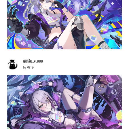
銀狼LV.999
by
有キ