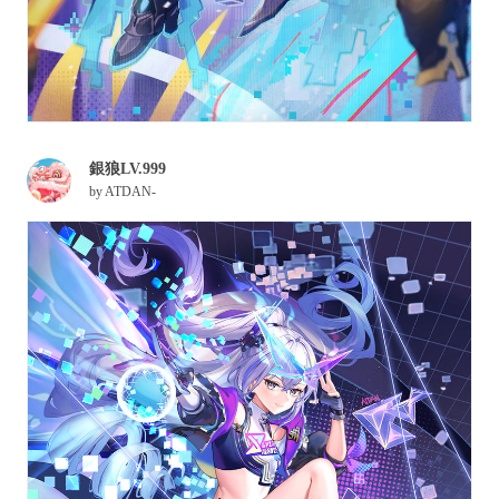
銀狼LV.999
by
ATDAN-