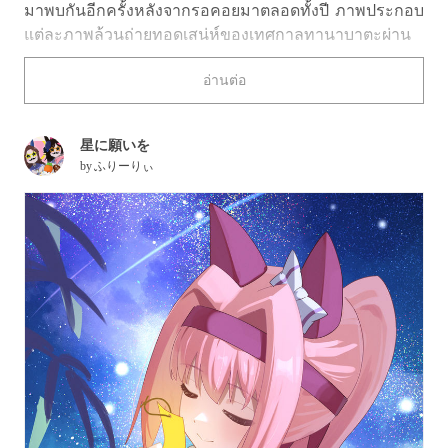
มาพบกันอีกครั้งหลังจากรอคอยมาตลอดทั้งปี ภาพประกอบ
แต่ละภาพล้วนถ่ายทอดเสน่ห์ของเทศกาลทานาบาตะผ่าน
แผ่นคำอธิษฐานที่พลิ้วไหวบนกิ่งไผ่ ทางช้างเผือกที่ส่อง
อ่านต่อ
ประกายกลางท้องฟ้ายามค่ำคืน และเหล่าตัวละครที่กำลัง
ขอพรกับดวงดาว ทำให้เกิดเป็นบรรยากาศที่ทั้งโรแมนติก
และชวนฝัน
星に願いを
by
ふりーりぃ
ครั้งนี้ เราได้รวบรวมภาพประกอบธีมทานาบาตะมาให้ทุก
คนได้สัมผัสถึงเสน่ห์ไปพร้อมกัน เชิญรับชมได้เลย!