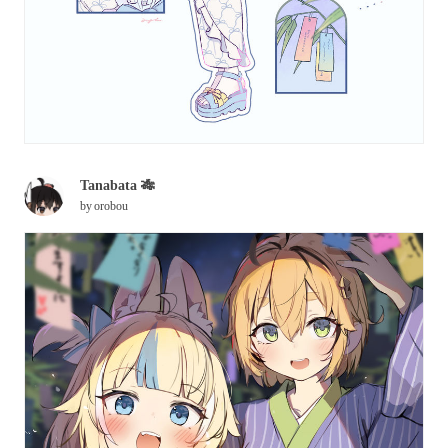
Tanabata 🎋
by
orobou