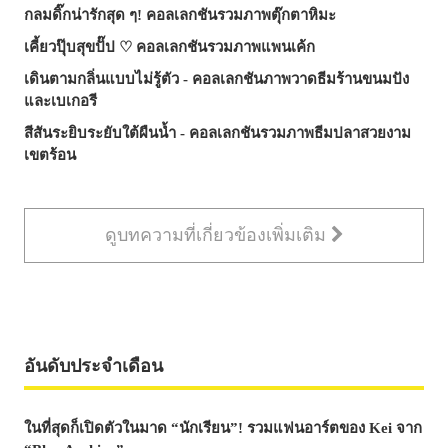
กลมดิ๊กน่ารักสุด ๆ! คอลเลกชันรวมภาพตุ๊กตาหิมะ
เคี้ยวปุ๊บสุขปั๊ป ♡ คอลเลกชันรวมภาพแพนเค้ก
เดินตามกลิ่นแบบไม่รู้ตัว - คอลเลกชันภาพวาดธีมร้านขนมปัง
และเบเกอรี
สีสันระยิบระยับใต้ผืนน้ำ - คอลเลกชันรวมภาพธีมปลาสวยงาม
เขตร้อน
ดูบทความที่เกี่ยวข้องเพิ่มเติม
อันดับประจำเดือน
ในที่สุดก็เปิดตัวในมาด “นักเรียน”! รวมแฟนอาร์ตของ Kei จาก