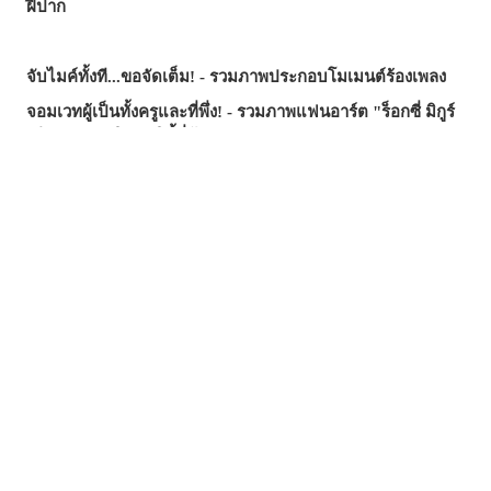
ฝีปาก
จับไมค์ทั้งที...ขอจัดเต็ม! - รวมภาพประกอบโมเมนต์ร้องเพลง
จอมเวทผู้เป็นทั้งครูและที่พึ่ง! - รวมภาพแฟนอาร์ต "ร็อกซี่ มิกูร์
เดีย" จาก "เกิดชาตินี้พี่ต้องเทพ"
รอยยิ้มที่ช่วยฮีลใจ - บทความรวมภาพประกอบธีม "อยาก
ปกป้องรอยยิ้มนี้"
มือที่ยื่นเข้ามา...คำเชิญ? กับดัก? - รวมภาพประกอบที่รายล้อม
ไปด้วยมือ
ซัมเมอร์นี้...บทความไหนฮิตสุด? - บทความยอดนิยมบน
pixivision ประจำเดือนกรกฎาคม 2026
ความงามที่แหวกว่ายในภาพ! - รวมภาพประกอบธีมปลาทอง
สีสันสดสใส ถ่ายรูปมุมไหนก็สวย ♡ รวมภาพประกอบเครื่องดื่ม
ทรอปิคัล
เสน่ห์ที่ซ่อนอยู่ตรงริมฝีปาก - รวมภาพประกอบธีมไฝเสน่ห์
วันวานยังหวานอยู่ - รวมภาพประกอบที่อบอวลไปด้วยกลิ่นอาย