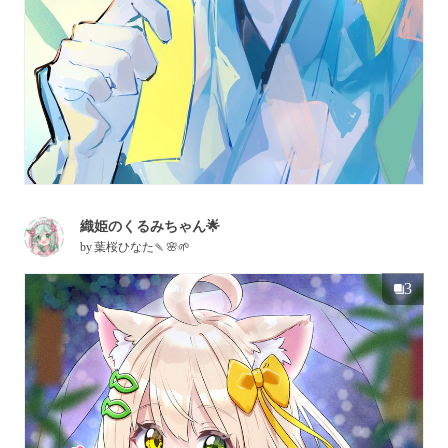
織姫のくるみちゃん🌟
by
葉桜ひなた🍡🌸🌱
3