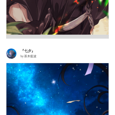
『七夕』
by
茶木藍波