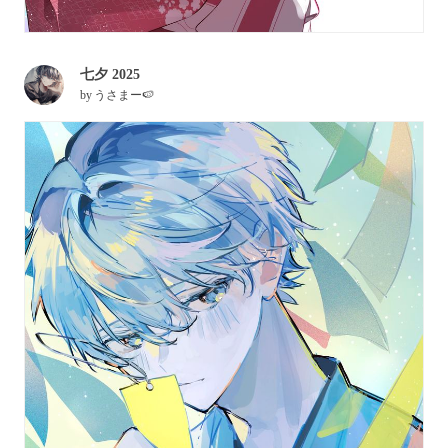
七夕 2025
by
うさまー🍉