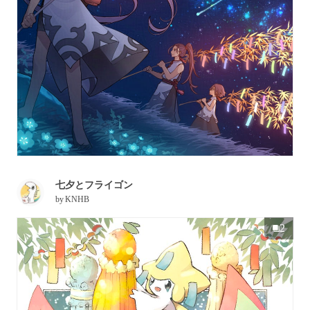
七夕とフライゴン
by
KNHB
2