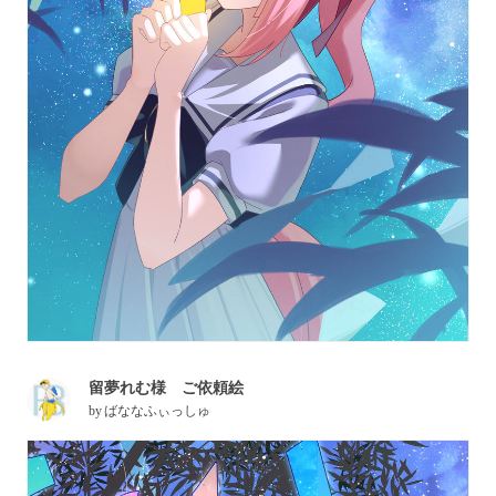
留夢れむ様 ご依頼絵
by
ばななふぃっしゅ