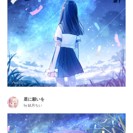
星に願いを
by
結月ちい