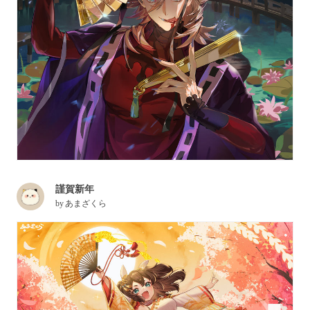
謹賀新年
by
あまざくら