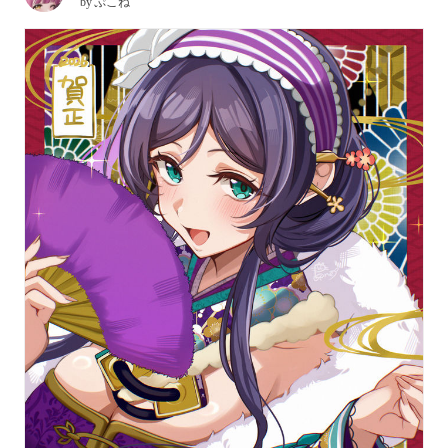
by
ぷこね