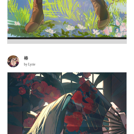
椿
by
Lyrie