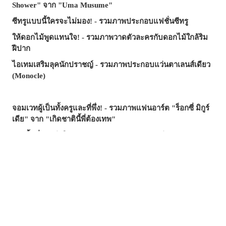
Shower" จาก "Uma Musume"
ซีทรูแบบนี้ใครจะไม่มอง! - รวมภาพประกอบแฟชั่นซีทรู
ให้ดอกไม้พูดแทนใจ! - รวมภาพวาดตัวละครกับดอกไม้ใกล้ริม
ฝีปาก
ไอเทมเสริมลุคนักปราชญ์ - รวมภาพประกอบแว่นตาเลนส์เดียว
(Monocle)
จอมเวทผู้เป็นทั้งครูและที่พึ่ง! - รวมภาพแฟนอาร์ต "ร็อกซี่ มิกูร์
เดีย" จาก "เกิดชาตินี้พี่ต้องเทพ"
รอยยิ้มที่ช่วยฮีลใจ - บทความรวมภาพประกอบธีม "อยาก
ปกป้องรอยยิ้มนี้"
มือที่ยื่นเข้ามา...คำเชิญ? กับดัก? - รวมภาพประกอบที่รายล้อม
ไปด้วยมือ
ซัมเมอร์นี้...บทความไหนฮิตสุด? - บทความยอดนิยมบน
pixivision ประจำเดือนกรกฎาคม 2026
ความงามที่แหวกว่ายในภาพ! - รวมภาพประกอบธีมปลาทอง