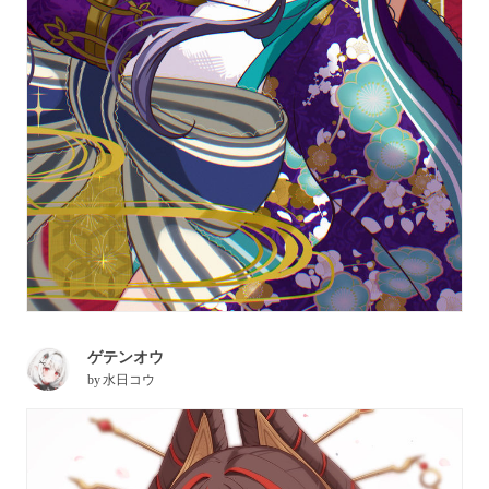
ゲテンオウ
by
水日コウ