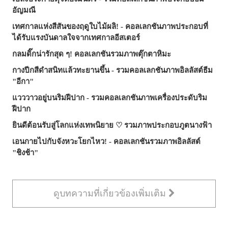
อัญมณี
เทศกาลแห่งสีสันของฤดูใบไม้ผลิ! - คอลเลกชันภาพประกอบที่
ได้รับแรงบันดาลใจจากเทศกาลอีสเตอร์
กลมดิ๊กน่ารักสุด ๆ! คอลเลกชันรวมภาพตุ๊กตาหิมะ
กางปีกสีดำสนิทแล้วทะยานขึ้น - รวมคอลเลกชันภาพอิลลัสต์ธีม
"อีกา"
แวววาวอยู่บนริมฝีปาก - รวมคอลเลกชันภาพเครื่องประดับริม
ฝีปาก
ยินดีต้อนรับสู่โลกแห่งเทพนิยาย ♡ รวมภาพประกอบภูตนางฟ้า
เอนกายไปกับจังหวะโยกไหว! - คอลเลกชันรวมภาพอิลลัสต์
"ชิงช้า"
ดูบทความที่เกี่ยวข้องเพิ่มเติม