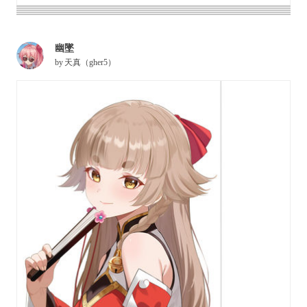
幽墜
by
天真（gher5）