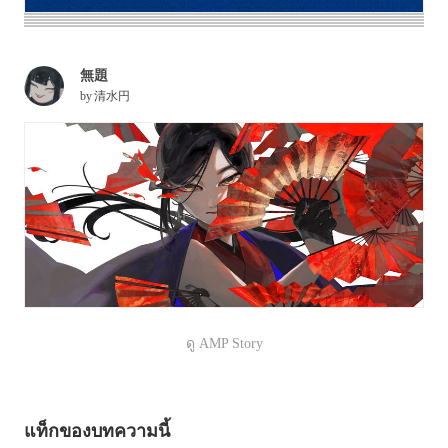
無題
by
清水円
ดู AMP Story
แท็กของบทความนี้