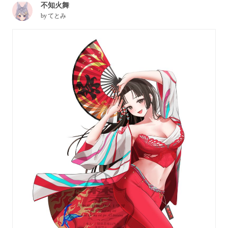
不知火舞
by
てとみ