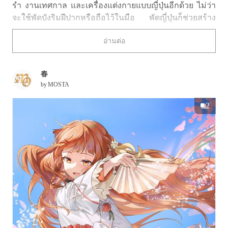
รำ งานเทศกาล และเครื่องแต่งกายแบบญี่ปุ่นอีกด้วย ไม่ว่า
จะใช้พัดบังริมฝีปากหรือถือไว้ในมือ พัดญี่ปุ่นก็ช่วยสร้าง
ท่วงท่าที่มีเอกลักษณ์และเปี่ยมด้วยเสน่ห์เฉพาะตัว
อ่านต่อ
ครั้งนี้ เราได้รวบรวมภาพประกอบธีมพัดญี่ปุ่นมาให้ทุกคน
ได้ชมกัน เชิญรับชมได้เลย!
春
by
MOSTA
2