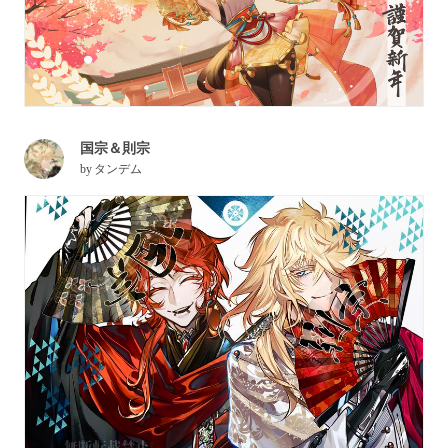
国宗＆則宗
by
タンデム