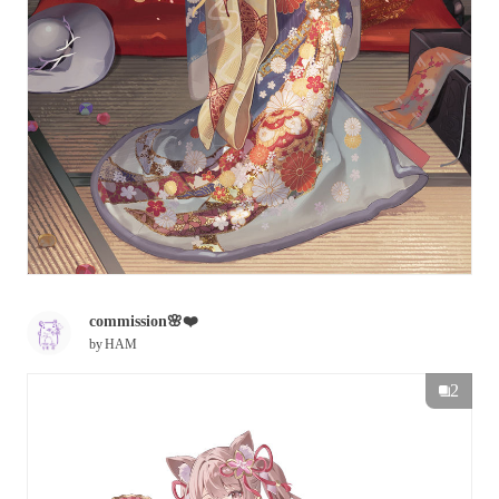
commission🌸❤️
by
HAM
2