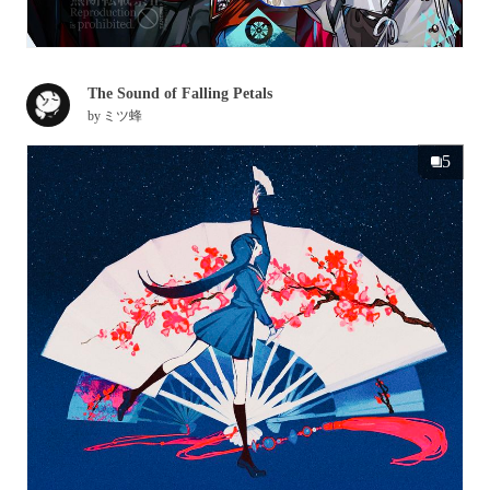
The Sound of Falling Petals
by
ミツ蜂
5