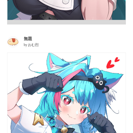
無題
by
おむ烈