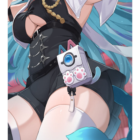
เรารวบภาพไว้ให้แล้ว มาชมเสน่ห์ของมินต์ผ่านภาพแฟน
อาร์ตจากเหล่าครีเอเตอร์บน pixiv กันเลย!