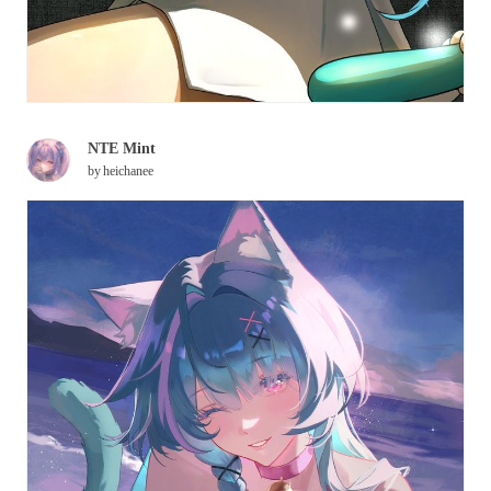
NTE Mint
by
heichanee