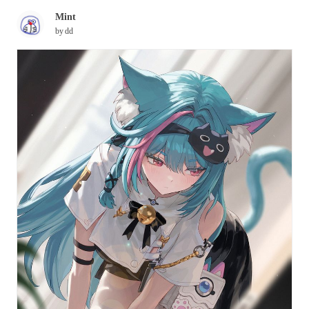
Mint
by
dd