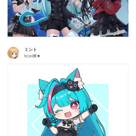
ミント
by
poi酱★