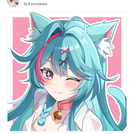
by
Kawtorikomi