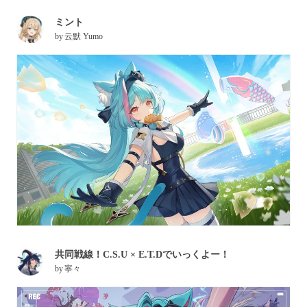
ミント
by
云默 Yumo
共同戦線！C.S.U × E.T.Dでいっくよー！
by
寧々