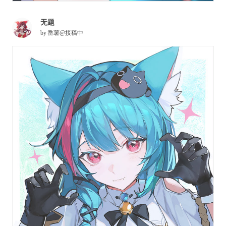
无题
by
番薯@接稿中