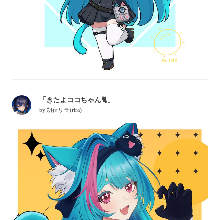
「きたよココちゃん🐈」
by
朔夜リラ(rira)