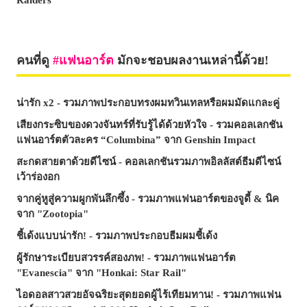
คนที่ดู
แฟนอาร์ต
มักจะชอบผลงานเหล่านี้ด้วย!
น่ารัก x2 - รวมภาพประกอบทรงผมทวินเทลหรือผมมัดแกละคู่
เสียงกระซิบของดวงจันทร์ที่รับรู้ได้ด้วยหัวใจ - รวมคอลเลกชัน
แฟนอาร์ตตัวละคร “Columbina” จาก Genshin Impact
สะกดสายตาด้วยดีไซน์ - คอลเลกชันรวมภาพอิลลัสต์ธีมดีไซน์
เว้าร่องอก
จากคู่หูสู่ความผูกพันลึกซึ้ง - รวมภาพแฟนอาร์ตของจูดี้ & นิค
จาก "Zootopia"
ชี้เด้งแบบน่ารัก! - รวมภาพประกอบธีมผมชี้เด้ง
ผู้รักษาระเบียบสวรรค์สองภพ! - รวมภาพแฟนอาร์ต
"Evanescia" จาก "Honkai: Star Rail"
ไอดอลสาวสวยอัจฉริยะสุดยอดผู้ไร้เทียมทาน! - รวมภาพแฟน