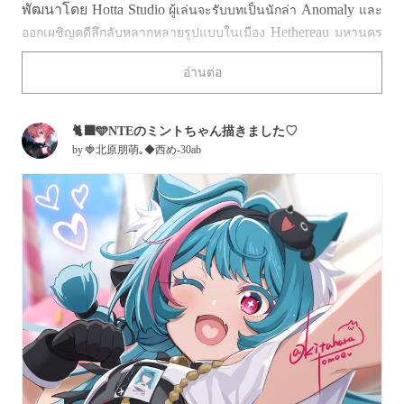
พัฒนาโดย Hotta Studio
Anomaly
ผู้เล่นจะรับบทเป็นนักล่า
และ
Hethereau
ออกเผชิญคดีลึกลับหลากหลายรูปแบบในเมือง
มหานคร
ที่ปรากฏการณ์เหนือธรรมชาติและชีวิตประจำวันดำรงอยู่ร่วมกัน
อ่านต่อ
นอกจากการผจญภัยแล้ว ผู้
อย่างแปลกประหลาดแต่กลมกลืน
เล่นยังสามารถเพลิดเพลินกับกิจกรรมหลากหลายภายใน
เมือง ทั้งการแข่งรถ ตกปลา และสานสัมพันธ์กับตัวละคร
🐈‍⬛🩵NTEのミントちゃん描きました♡
ต่าง ๆ
by
🍓北原朋萌｡◆西め-30ab
Mint คือ หนึ่งในตัวคาแรกเตอร์จาก NTE มีจุดเด่นอยู่ที่ผมสี
เขียวอมฟ้า รวมถึงหูแมวและหางที่โดดเด่นเป็น
เอกลักษณ์ ด้วยนิสัยเป็นมิตร ทำให้ Mint สนิทกับผู้คนได้
อย่างรวดเร็ว แถมยังเป็นเซียนของอร่อยประจำเมืองอีกด้วย
ปัจจุบัน Mint สังกัดหน่วยกักกันที่ 2 ของสำนักงานจัดการ
Anomaly และกำลังมุ่งหน้าไปสู่เป้าหมายในการเป็นตัวท็อป
ของแผนกกักกันในอนาคต ทว่าเบื้องหลังความมุ่งมั่นนั้น
เธอกลับมีบททดสอบหนึ่งที่ไม่ค่อยถนัดรออยู่ นั่นคือ "การ
สอบความปลอดภัยในการกักกัน"