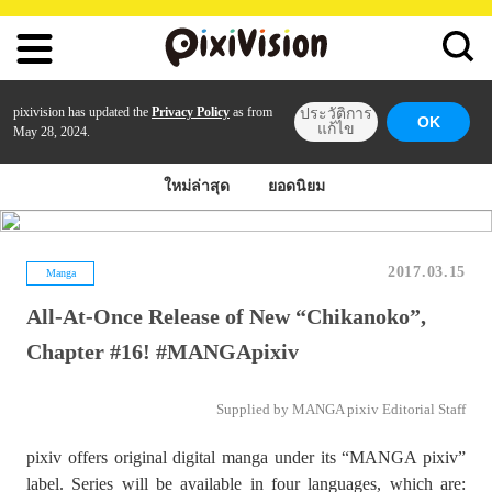
pixivision has updated the
Privacy Policy
as from
ประวัติการ
OK
แก้ไข
May 28, 2024.
ใหม่ล่าสุด
ยอดนิยม
2017.03.15
Manga
All-At-Once Release of New “Chikanoko”,
Chapter #16! #MANGApixiv
Supplied by MANGA pixiv Editorial Staff
pixiv offers original digital manga under its “MANGA pixiv”
label. Series will be available in four languages, which are: