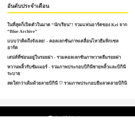
อันดับประจำเดือน
ในที่สุดก็เปิดตัวในมาด “นักเรียน”! รวมแฟนอาร์ตของ Kei จาก
“Blue Archive”
แบบว่าคิดถึงจังเลย! - คอลเลกชันภาพเคลื่อนไหวธีมพิกเซล
อาร์ต
เสน่ห์ที่ซ่อนอยู่ในรอยผ่า - รวมคอลเลกชันภาพวาดธีมรอยผ่า
หวานพลิ้วรับซัมเมอร์ - รวมภาพประกอบบิกินีชายพลิ้วและบิกินี
ระบาย
สดใสกว่าเดิมด้วยลายบิกินี ♡ รวมภาพประกอบธีมลวดลายบิกินิ
© pixiv