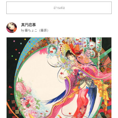
drawn?” See what awesome traditional mediums can do when
อ่านต่อ
people get serious.
真円恋慕
by
藤ちょこ（藤原）