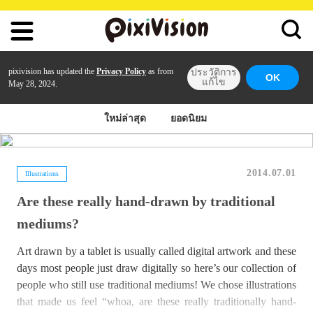
pixivision has updated the
Privacy Policy
as from
ประวัติการ
OK
แก้ไข
May 28, 2024.
ใหม่ล่าสุด
ยอดนิยม
2014.07.01
Illustrations
Are these really hand-drawn by traditional
mediums?
Art drawn by a tablet is usually called digital artwork and these
days most people just draw digitally so here’s our collection of
people who still use traditional mediums! We chose illustrations
that made us feel “whoa, are these really traditionally hand-