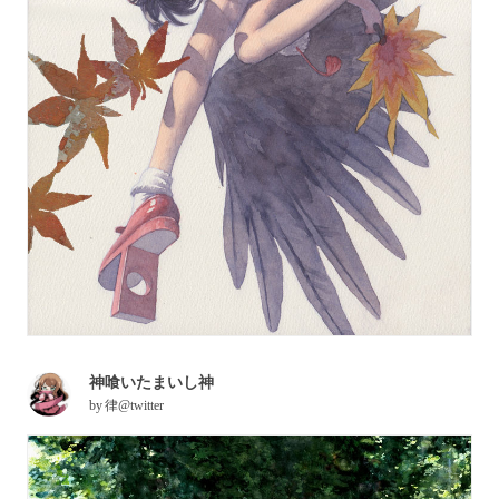
神喰いたまいし神
by
律@twitter