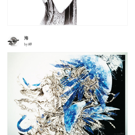
海
by
岬