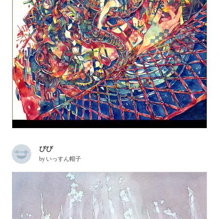
びび
by
いっすん帽子