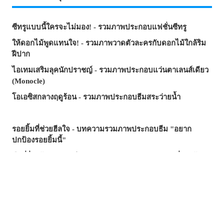
ซีทรูแบบนี้ใครจะไม่มอง! - รวมภาพประกอบแฟชั่นซีทรู
ให้ดอกไม้พูดแทนใจ! - รวมภาพวาดตัวละครกับดอกไม้ใกล้ริม
ฝีปาก
ไอเทมเสริมลุคนักปราชญ์ - รวมภาพประกอบแว่นตาเลนส์เดียว
(Monocle)
โอเอซิสกลางฤดูร้อน - รวมภาพประกอบธีมสระว่ายน้ำ
รอยยิ้มที่ช่วยฮีลใจ - บทความรวมภาพประกอบธีม "อยาก
ปกป้องรอยยิ้มนี้"
มือที่ยื่นเข้ามา...คำเชิญ? กับดัก? - รวมภาพประกอบที่รายล้อม
ไปด้วยมือ
ซัมเมอร์นี้...บทความไหนฮิตสุด? - บทความยอดนิยมบน
pixivision ประจำเดือนกรกฎาคม 2026
ความงามที่แหวกว่ายในภาพ! - รวมภาพประกอบธีมปลาทอง