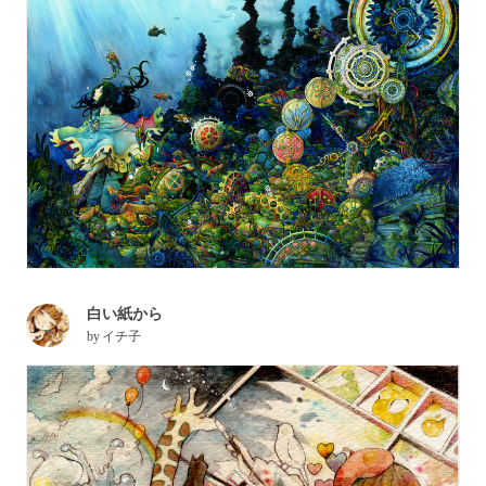
白い紙から
by
イチ子