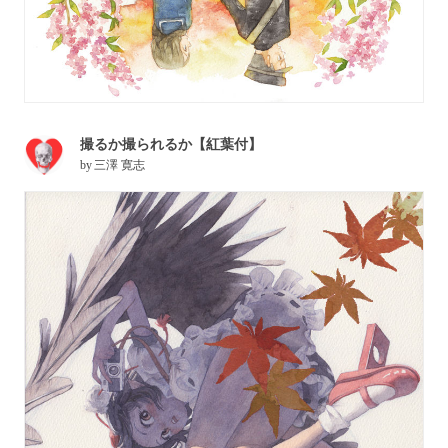
撮るか撮られるか【紅葉付】
by
三澤 寛志