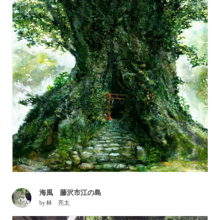
海風 藤沢市江の島
by
林 亮太