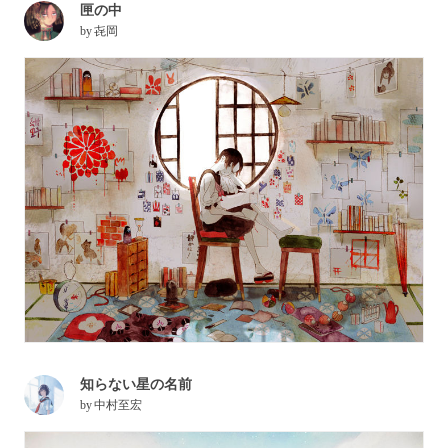
匣の中
by
㐂岡
知らない星の名前
by
中村至宏