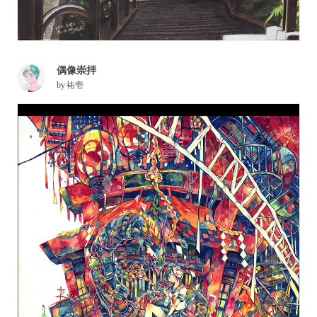
偶像崇拝
by
祐壱