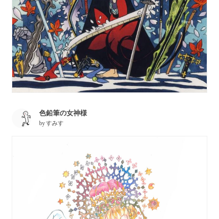
色鉛筆の女神様
by
すみす