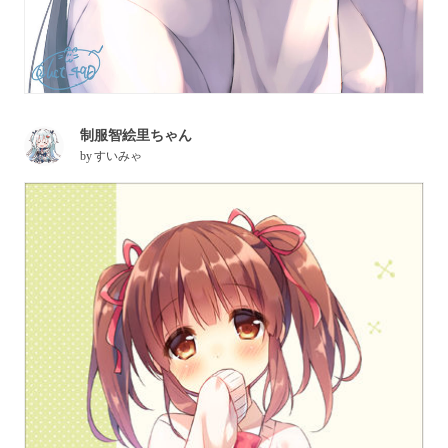
制服智絵里ちゃん
by
すいみゃ