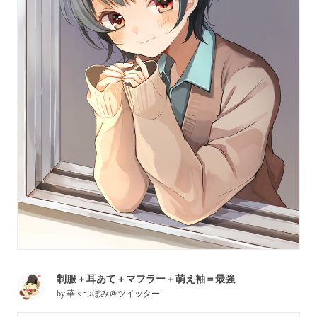
制服＋耳あて＋マフラー＋萌え袖＝最強
by
華々つぼみ＠ツイッター