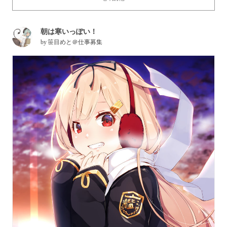
over-sized clothes on purpose!
朝は寒いっぽい！
by
笹目めと＠仕事募集