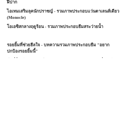
ฝีปาก
ไอเทมเสริมลุคนักปราชญ์ - รวมภาพประกอบแว่นตาเลนส์เดียว
(Monocle)
โอเอซิสกลางฤดูร้อน - รวมภาพประกอบธีมสระว่ายน้ำ
รอยยิ้มที่ช่วยฮีลใจ - บทความรวมภาพประกอบธีม "อยาก
ปกป้องรอยยิ้มนี้"
มือที่ยื่นเข้ามา...คำเชิญ? กับดัก? - รวมภาพประกอบที่รายล้อม
ไปด้วยมือ
ซัมเมอร์นี้...บทความไหนฮิตสุด? - บทความยอดนิยมบน
pixivision ประจำเดือนกรกฎาคม 2026
ความงามที่แหวกว่ายในภาพ! - รวมภาพประกอบธีมปลาทอง
สีสันสดสใส ถ่ายรูปมุมไหนก็สวย ♡ รวมภาพประกอบเครื่องดื่ม
ทรอปิคัล
เสน่ห์ที่ซ่อนอยู่ตรงริมฝีปาก - รวมภาพประกอบธีมไฝเสน่ห์
วันวานยังหวานอยู่ - รวมภาพประกอบที่อบอวลไปด้วยกลิ่นอาย