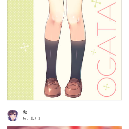
秋
by
川見ナミ