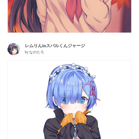
レムりんinスバルくんジャージ
by
なのたろ