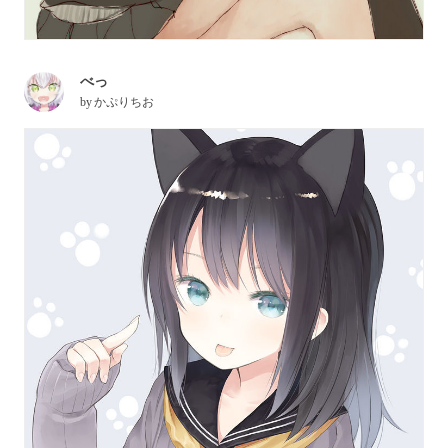
べっ
by
かぷりちお