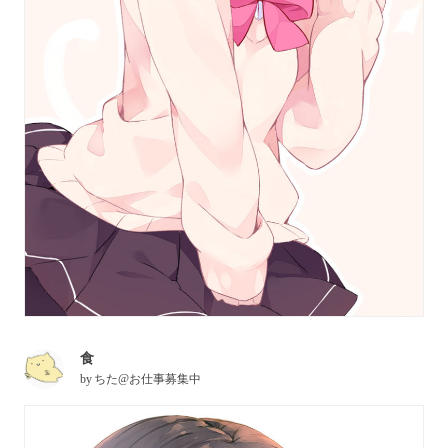
食
by
ちた@お仕事募集中