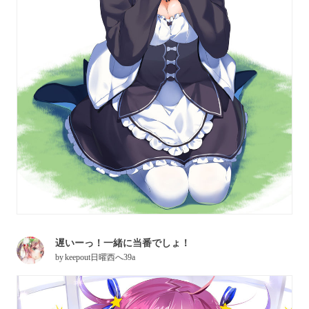
遅いーっ！一緒に当番でしょ！
by
keepout日曜西へ39a