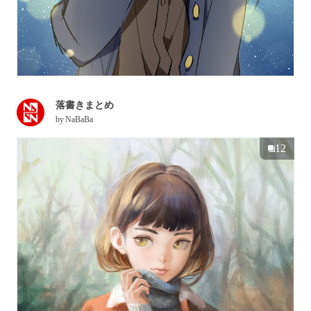
落書きまとめ
by
NaBaBa
12