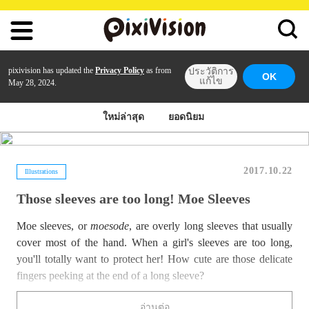
pixivision has updated the
Privacy Policy
as from
ประวัติการ
OK
แก้ไข
May 28, 2024.
ใหม่ล่าสุด
ยอดนิยม
2017.10.22
Illustrations
Those sleeves are too long! Moe Sleeves
Moe sleeves, or
moesode
, are overly long sleeves that usually
cover most of the hand. When a girl's sleeves are too long,
you'll totally want to protect her! How cute are those delicate
fingers peeking at the end of a long sleeve?
Today we collected some illustrations of
kawaii
characters
อ่านต่อ
wearing moe sleeves. We are sure that some of them are getting