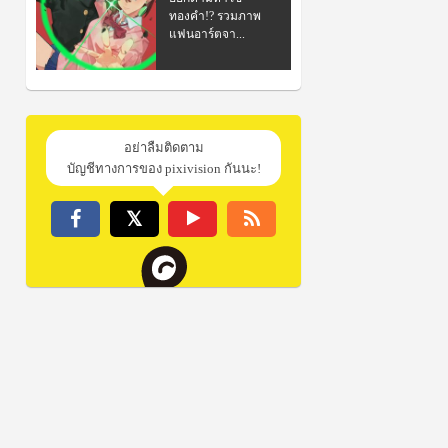
ทองคำ!? รวมภาพ
แฟนอาร์ตจา...
อย่าลืมติดตาม
บัญชีทางการของ pixivision กันนะ!