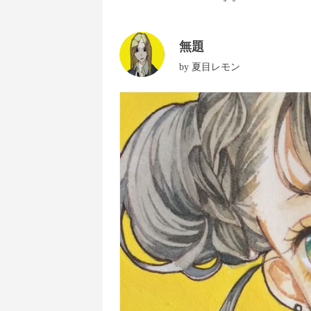
無題
by
夏目レモン