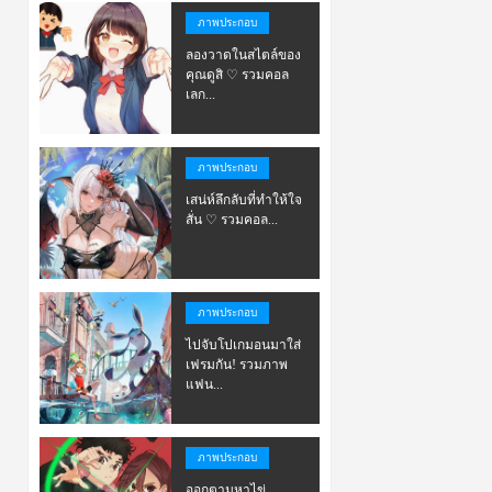
ภาพประกอบ
ลองวาดในสไตล์ของ
คุณดูสิ ♡ รวมคอล
เลก...
ภาพประกอบ
เสน่ห์ลึกลับที่ทำให้ใจ
สั่น ♡ รวมคอล...
ภาพประกอบ
ไปจับโปเกมอนมาใส่
เฟรมกัน! รวมภาพ
แฟน...
ภาพประกอบ
ออกตามหาไข่