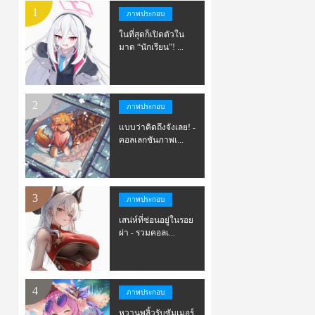
ภาพประกอบ
ในที่สุดก็เปิดตัวใน
มาด “นักเรียน”! ...
ภาพประกอบ
แบบว่าคิดถึงจังเลย! -
คอลเลกชันภาพเ...
ภาพประกอบ
เสน่ห์ที่ซ่อนอยู่ในรอย
ผ่า - รวมคอลเ...
ภาพประกอบ
หวานพลิ้วรับซัมเมอร์