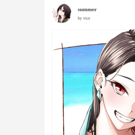
summer
by
vice