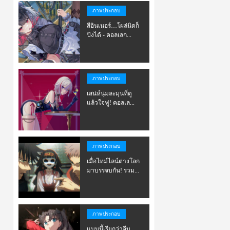
ภาพประกอบ
สีอินเนอร์…โผล่นิดก็
ปังได้ - คอลเลก...
ภาพประกอบ
เสน่ห์นุ่มละมุนที่ดู
แล้วใจฟู! คอลเล...
ภาพประกอบ
เมื่อไทม์ไลน์ต่างโลก
มาบรรจบกัน! รวม...
ภาพประกอบ
แบบนี้เรียกว่าจีบ