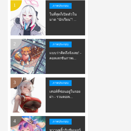
ภาพประกอบ
ในที่สุดก็เปิดตัวใน
มาด “นักเรียน”! ...
ภาพประกอบ
แบบว่าคิดถึงจังเลย! -
คอลเลกชันภาพเ...
ภาพประกอบ
เสน่ห์ที่ซ่อนอยู่ในรอย
ผ่า - รวมคอลเ...
ภาพประกอบ
หวานพลิ้วรับซัมเมอร์