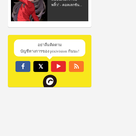
พลิ้ว! - คอลเลกชัน...
อย่าลืมติดตาม
บัญชีทางการของ pixivision กันนะ!