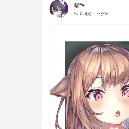
喵🐾
by
☪禰朔/ミソグ✬