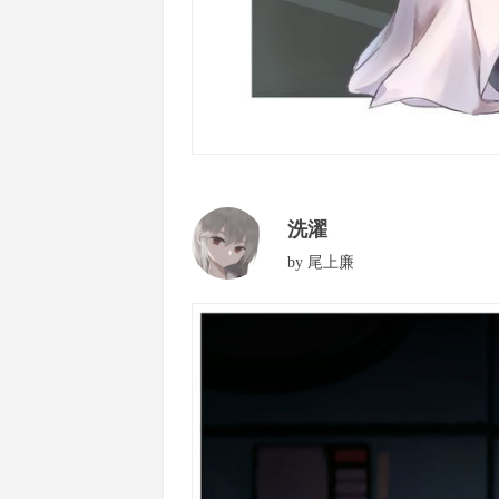
洗濯
by
尾上廉