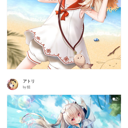
アトリ
by
招
2