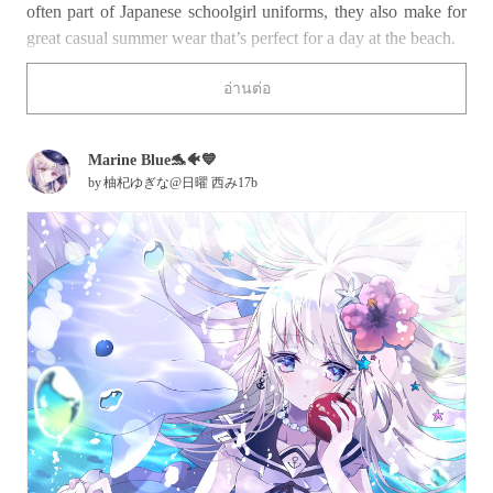
often part of Japanese schoolgirl uniforms, they also make for
great casual summer wear that’s perfect for a day at the beach.
Pyrokinetic powerhouse Klee (from
Genshin Impact
) looks so
อ่านต่อ
cute as she sets out on what looks to be a fun day by the sea!
What do you think of the nautically nice illustrations below?
Marine Blue🐬🐠💙
by
柚杞ゆぎな@日曜 西み17b