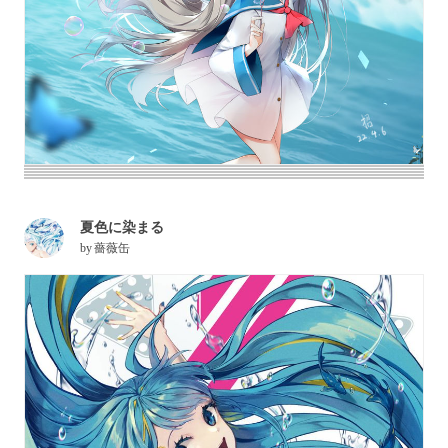
夏色に染まる
by
薔薇缶