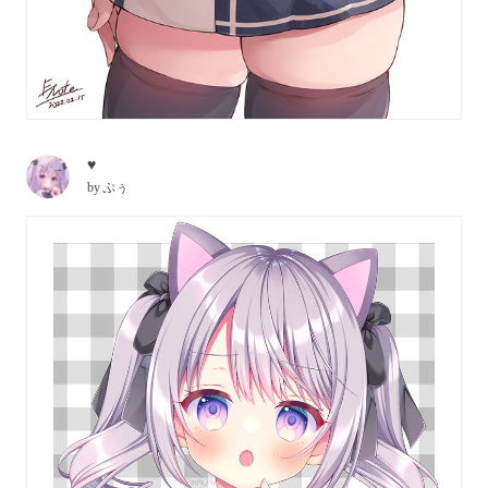
♥
by
ぷぅ