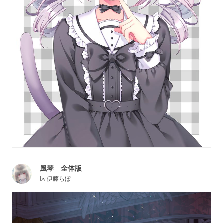
風琴 全体版
by
伊藤らぼ