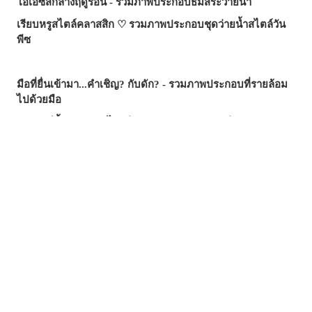
โอเอซิสกลางฤดูร้อน - รวมภาพประกอบธีมสระว่ายน้ำ
เรียบหรูสไตล์คลาสสิก ♡ รวมภาพประกอบชุดว่ายน้ำสไตล์วัน
พีซ
มือที่ยื่นเข้ามา...คำเชิญ? กับดัก? - รวมภาพประกอบที่รายล้อม
ไปด้วยมือ
ซัมเมอร์นี้...บทความไหนฮิตสุด? - บทความยอดนิยมบน
pixivision ประจำเดือนกรกฎาคม 2026
ความงามที่แหวกว่ายในภาพ! - รวมภาพประกอบธีมปลาทอง
สีสันสดสใส ถ่ายรูปมุมไหนก็สวย ♡ รวมภาพประกอบเครื่องดื่ม
ทรอปิคัล
เสน่ห์ที่ซ่อนอยู่ตรงริมฝีปาก - รวมภาพประกอบธีมไฝเสน่ห์
วันวานยังหวานอยู่ - รวมภาพประกอบที่อบอวลไปด้วยกลิ่นอาย
ของวัยรุ่น
อย่าลืมแปรงฟันทุกวันนะ! - รวมภาพประกอบฉากแปรงฟัน
พลิ้วไหวไปกับสายลม - รวมภาพประกอบผมหางม้า (Ponytail)