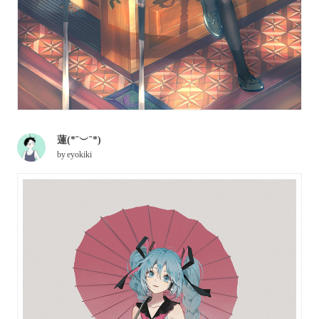
蓮(*˘︶˘*)
by
eyokiki