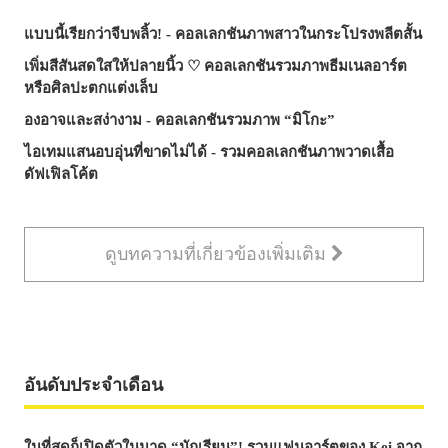
แบบนี้เรียกว่าจีบพลิ้ว! - คอลเลกชันภาพสาวในกระโปรงพลีตสั้น
เพิ่มสีสันสดใสให้ปลายนิ้ว ♡ คอลเลกชันรวมภาพธีมเนลอาร์ต
หรือศิลปะตกแต่งเล็บ
องอาจและสง่างาม - คอลเลกชันรวมภาพ “มิโกะ”
ไอเทมแสนอบอุ่นที่ขาดไม่ได้ - รวมคอลเลกชันภาพวาดเสื้อ
ดัฟเฟิลโค้ต
ดูบทความที่เกี่ยวข้องเพิ่มเติม
อันดับประจำเดือน
ในที่สุดก็เปิดตัวในมาด “นักเรียน”! รวมแฟนอาร์ตของ Kei จาก