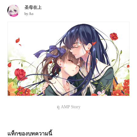
圣母在上
by
Ao
ดู AMP Story
แท็กของบทความนี้