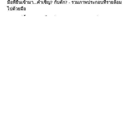
มือที่ยื่นเข้ามา...คำเชิญ? กับดัก? - รวมภาพประกอบที่รายล้อม
ไปด้วยมือ
ซัมเมอร์นี้...บทความไหนฮิตสุด? - บทความยอดนิยมบน
pixivision ประจำเดือนกรกฎาคม 2026
ความงามที่แหวกว่ายในภาพ! - รวมภาพประกอบธีมปลาทอง
สีสันสดสใส ถ่ายรูปมุมไหนก็สวย ♡ รวมภาพประกอบเครื่องดื่ม
ทรอปิคัล
เสน่ห์ที่ซ่อนอยู่ตรงริมฝีปาก - รวมภาพประกอบธีมไฝเสน่ห์
วันวานยังหวานอยู่ - รวมภาพประกอบที่อบอวลไปด้วยกลิ่นอาย
ของวัยรุ่น
อย่าลืมแปรงฟันทุกวันนะ! - รวมภาพประกอบฉากแปรงฟัน
พลิ้วไหวไปกับสายลม - รวมภาพประกอบผมหางม้า (Ponytail)
เปล่งประกายชั่วพริบตา - รวมภาพประกอบดาวตก
ยิ่งมู้ดดี ยิ่งดูมีเสน่ห์ ♡ รวมภาพประกอบสระว่ายน้ำยามค่ำคืน