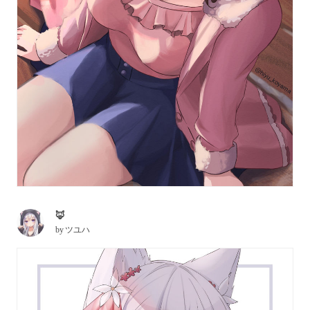
🦊
by
ツユハ