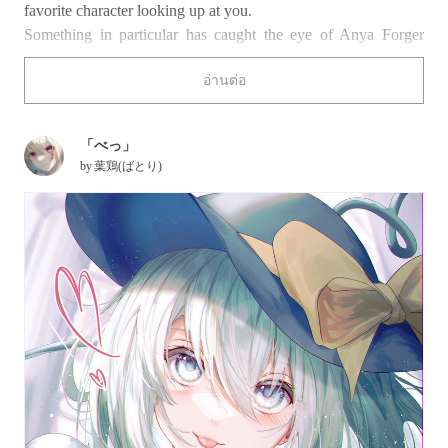
favorite character looking up at you.
Something in particular has caught the eye of Anya Forger
(from
Spy x Family
), causing her to light up in excitement.
อ่านต่อ
Have you set your sights on any of the illustrations below?
「べっ」
by
葉鶏(ばとり)