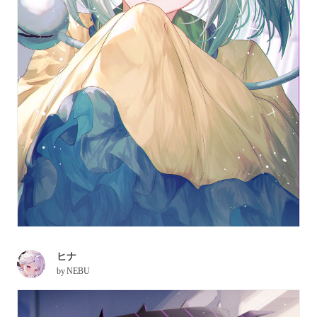
ヒナ
by
NEBU