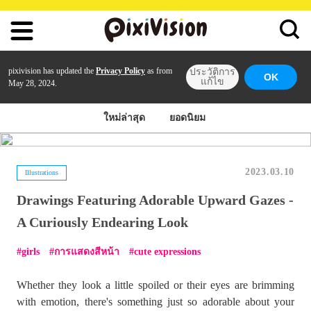
pixivision has updated the
Privacy Policy
as from
ประวัติการ
OK
แก้ไข
May 28, 2024.
ใหม่ล่าสุด
ยอดนิยม
2023.03.10
Illustrations
Drawings Featuring Adorable Upward Gazes -
A Curiously Endearing Look
girls
การแสดงสีหน้า
cute expressions
Whether they look a little spoiled or their eyes are brimming
with emotion, there's something just so adorable about your