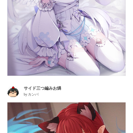
サイド三つ編みお燐
by
カンパ