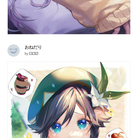
おねだり
by
⚀⚁⚂