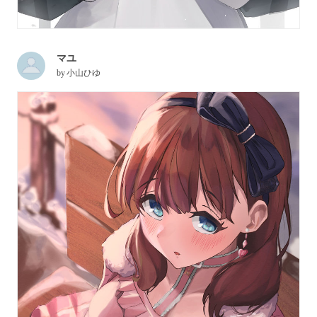
マユ
by
小山ひゆ