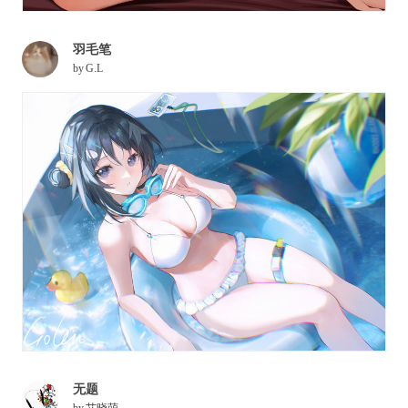
羽毛笔
by
G.L
无题
by
艾晓萌