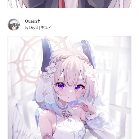
Queen✝️
by
Deyui | デユイ