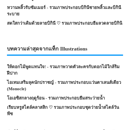
หวานพลิ้วรับซัมเมอร์ - รวมภาพประกอบบิกินีชายพลิ้วและบิกินี
ระบาย
สดใสกว่าเดิมด้วยลายบิกินี ♡ รวมภาพประกอบธีมลวดลายบิกินิ
บทความล่าสุดจากแท็ก Illustrations
ให้ดอกไม้พูดแทนใจ! - รวมภาพวาดตัวละครกับดอกไม้ใกล้ริม
ฝีปาก
ไอเทมเสริมลุคนักปราชญ์ - รวมภาพประกอบแว่นตาเลนส์เดียว
(Monocle)
โอเอซิสกลางฤดูร้อน - รวมภาพประกอบธีมสระว่ายน้ำ
เรียบหรูสไตล์คลาสสิก ♡ รวมภาพประกอบชุดว่ายน้ำสไตล์วัน
พีซ