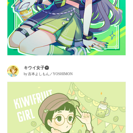
キウイ女子🥝
by
吉本よしもん／YOSHIMON