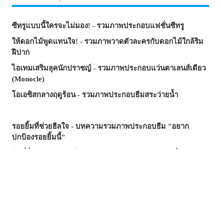
ซีทรูแบบนี้ใครจะไม่มอง! - รวมภาพประกอบแฟชั่นซีทรู
ให้ดอกไม้พูดแทนใจ! - รวมภาพวาดตัวละครกับดอกไม้ใกล้ริม
ฝีปาก
ไอเทมเสริมลุคนักปราชญ์ - รวมภาพประกอบแว่นตาเลนส์เดียว
(Monocle)
โอเอซิสกลางฤดูร้อน - รวมภาพประกอบธีมสระว่ายน้ำ
รอยยิ้มที่ช่วยฮีลใจ - บทความรวมภาพประกอบธีม "อยาก
ปกป้องรอยยิ้มนี้"
มือที่ยื่นเข้ามา...คำเชิญ? กับดัก? - รวมภาพประกอบที่รายล้อม
ไปด้วยมือ
ซัมเมอร์นี้...บทความไหนฮิตสุด? - บทความยอดนิยมบน
pixivision ประจำเดือนกรกฎาคม 2026
ความงามที่แหวกว่ายในภาพ! - รวมภาพประกอบธีมปลาทอง