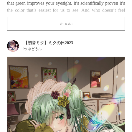
that green improves your eyesight, it’s scientifically proven it’s
the color that’s easiest for us to see. And who doesn’t feel
soothed by the sight of lush greenery in nature?
อ่านต่อ
The drawings we’ve selected today all feature a green color
palette or some element of green, be it plants, food, everyday
【初音ミク】ミクの日2023
household objects, or fashion items. We hope they bring you
by
ゆどうふ
comfort and a sense of healing, just like they did to us!