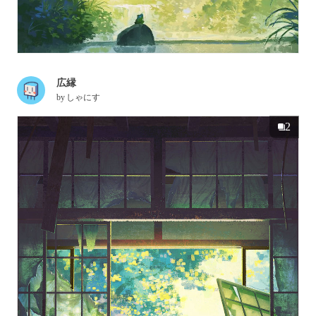
広縁
by
しゃにす
2