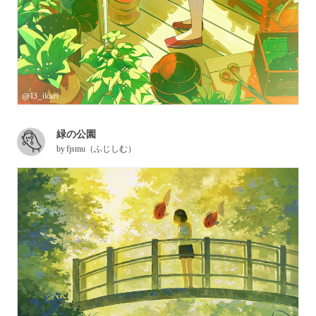
緑の公園
by
fjsmu（ふじしむ）