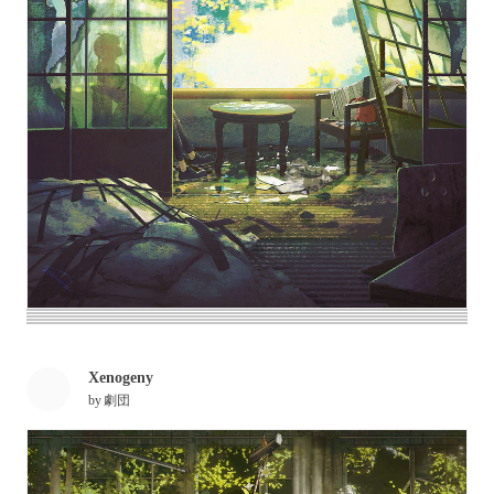
Xenogeny
by
劇団