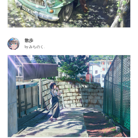
散歩
by
みちのく.