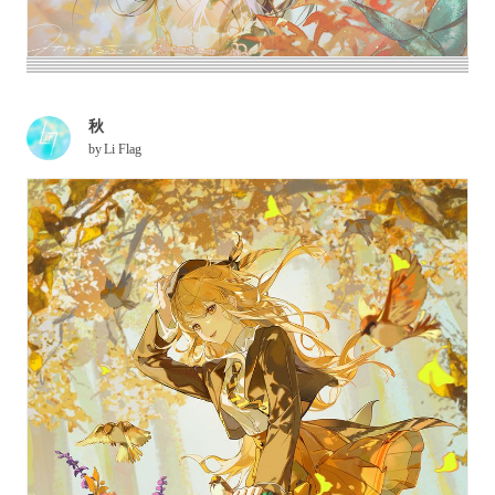
秋
by
Li Flag