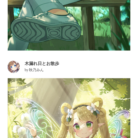
木漏れ日とお散歩
by
秋乃みん