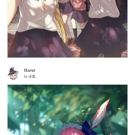
Harut
by
冰風