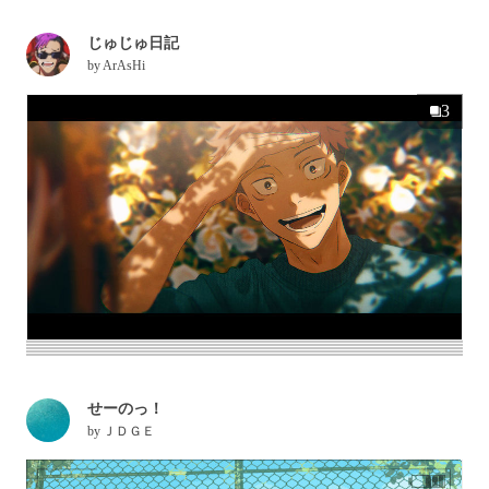
じゅじゅ日記
by
ArAsHi
3
せーのっ！
by
ＪＤＧＥ