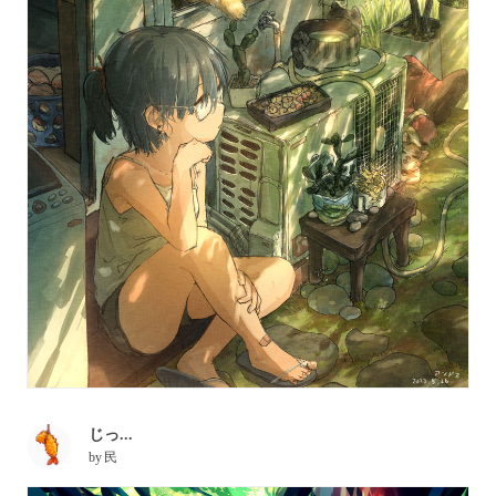
じっ...
by
民