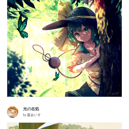
光の在処
by
森あいす