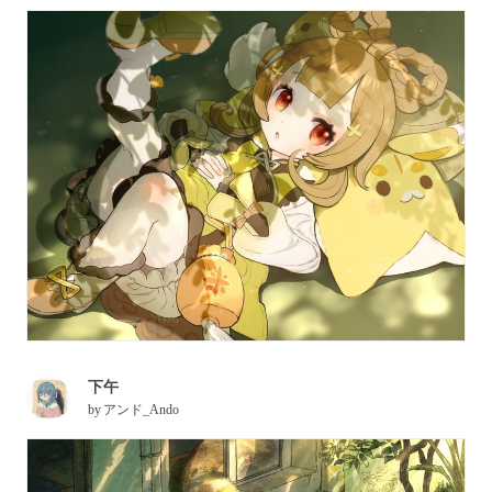
下午
by
アンド_Ando