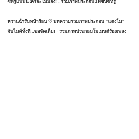
ซีทรูแบบนี้ใครจะไม่มอง! - รวมภาพประกอบแฟชั่นซีทรู
หวานฉ่ำรับหน้าร้อน ♡ บทความรวมภาพประกอบ "แตงโม"
จับไมค์ทั้งที...ขอจัดเต็ม! - รวมภาพประกอบโมเมนต์ร้องเพลง
จอมเวทผู้เป็นทั้งครูและที่พึ่ง! - รวมภาพแฟนอาร์ต "ร็อกซี่ มิกูร์
เดีย" จาก "เกิดชาตินี้พี่ต้องเทพ"
รอยยิ้มที่ช่วยฮีลใจ - บทความรวมภาพประกอบธีม "อยาก
ปกป้องรอยยิ้มนี้"
มือที่ยื่นเข้ามา...คำเชิญ? กับดัก? - รวมภาพประกอบที่รายล้อม
ไปด้วยมือ
ซัมเมอร์นี้...บทความไหนฮิตสุด? - บทความยอดนิยมบน
pixivision ประจำเดือนกรกฎาคม 2026
ความงามที่แหวกว่ายในภาพ! - รวมภาพประกอบธีมปลาทอง
สีสันสดสใส ถ่ายรูปมุมไหนก็สวย ♡ รวมภาพประกอบเครื่องดื่ม
ทรอปิคัล
เสน่ห์ที่ซ่อนอยู่ตรงริมฝีปาก - รวมภาพประกอบธีมไฝเสน่ห์