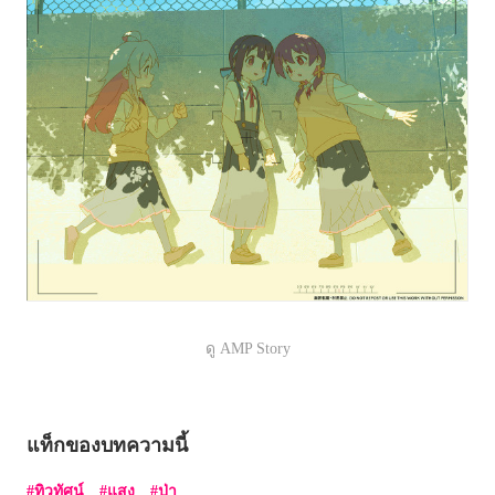
ดู AMP Story
แท็กของบทความนี้
ทิวทัศน์
แสง
ป่า