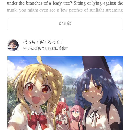
under the branches of a leafy tree? Sitting or lying against the
trunk, you might even see a few patches of sunlight streaming
through the leaves above onto the grass beneath your feet. In
อ่านต่อ
Japanese, this is called komorebi (木漏れ日, lit. “sunlight
leaking through trees”), which refers specifically to light
filtered through the branches of trees or foliage. There’s
ぼっち・ざ・ろっく！
something magical about the way komorebi casts patches of
by
いたばあつし@お仕募集中
light and shade on a person’s face and dances across it,
diffusing their features or creating a stark contrast, depending
on its intensity.
Take a look at the following illustrations and marvel at how the
dappled sunlight brings each character’s facial expressions to
life!