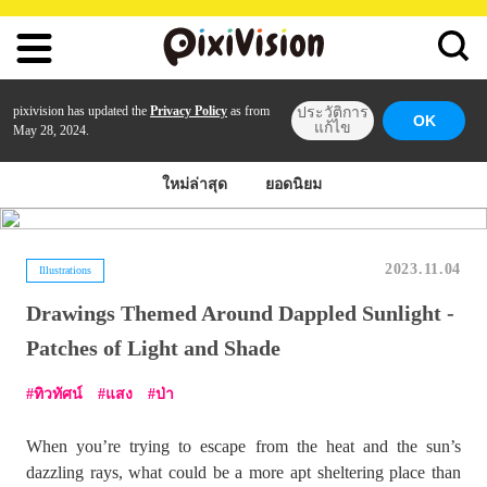
pixivision has updated the
Privacy Policy
as from
ประวัติการ
OK
แก้ไข
May 28, 2024.
ใหม่ล่าสุด
ยอดนิยม
2023.11.04
Illustrations
Drawings Themed Around Dappled Sunlight -
Patches of Light and Shade
ทิวทัศน์
แสง
ป่า
When you’re trying to escape from the heat and the sun’s
dazzling rays, what could be a more apt sheltering place than