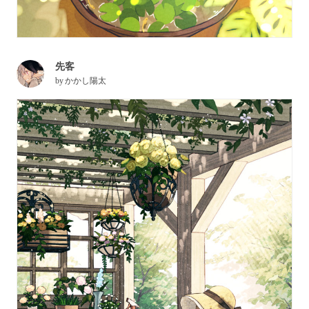
先客
by
かかし陽太