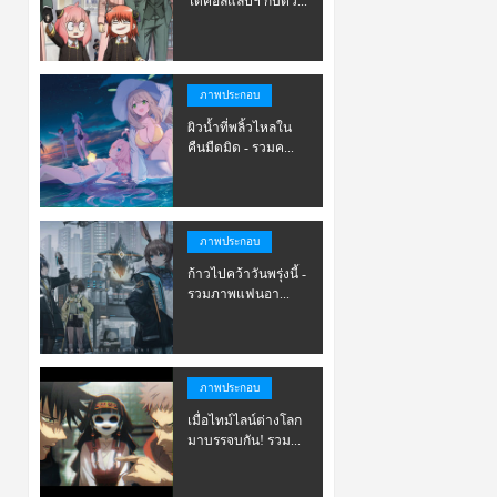
ได้คอลแลปฯ กับตัว...
ภาพประกอบ
ผิวน้ำที่พลิ้วไหลใน
คืนมืดมิด - รวมค...
ภาพประกอบ
ก้าวไปคว้าวันพรุ่งนี้ -
รวมภาพแฟนอา...
ภาพประกอบ
เมื่อไทม์ไลน์ต่างโลก
มาบรรจบกัน! รวม...