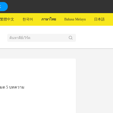
K
繁體中文
한국어
ภาษาไทย
Bahasa Melayu
日本語
้งหมด 5 บทความ