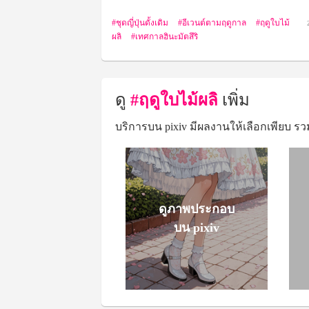
ชุดญี่ปุ่นดั้งเดิม
อีเวนต์ตามฤดูกาล
ฤดูใบไม้
ผลิ
เทศกาลฮินะมัตสึริ
ดู
#ฤดูใบไม้ผลิ
เพิ่ม
บริการบน pixiv มีผลงานให้เลือกเพียบ รวม
ดูภาพประกอบ
บน pixiv