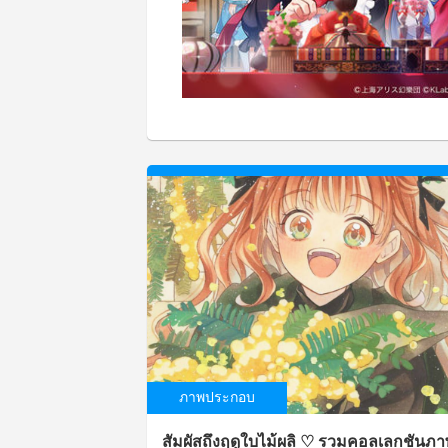
ภาพประกอบ
สัมผัสถึงฤดูใบไม้ผลิ ♡ รวมคอลเลกชันภ