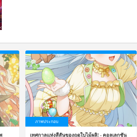
ภาพประกอบ
าพ
เทศกาลแห่งสีสันของฤดูใบไม้ผลิ! - คอลเลกชัน